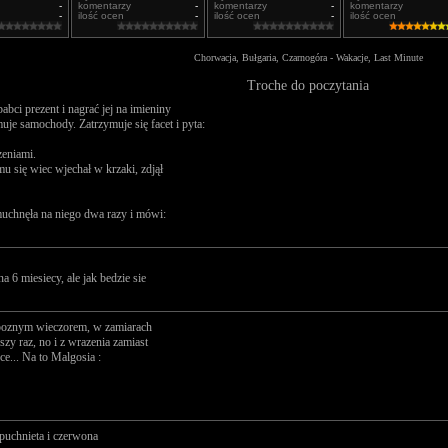
-
komentarzy
-
komentarzy
-
komentarzy
-
ilość ocen
-
ilość ocen
-
ilość ocen
Chorwacja, Bułgaria, Czarnogóra - Wakacje, Last Minute
Troche do poczytania
bci prezent i nagrać jej na imieniny
ymuje samochody. Zatrzymuje się facet i pyta:
zeniami.
u się wiec wjechał w krzaki, zdjął
muchnęła na niego dwa razy i mówi:
 6 miesiecy, ale jak bedzie sie
 poznym wieczorem, w zamiarach
szy raz, no i z wrazenia zamiast
e... Na to Malgosia :
puchnieta i czerwona