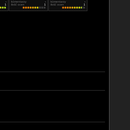
-
komentarzy
-
komentarzy
-
1
ilość ocen
1
ilość ocen
1