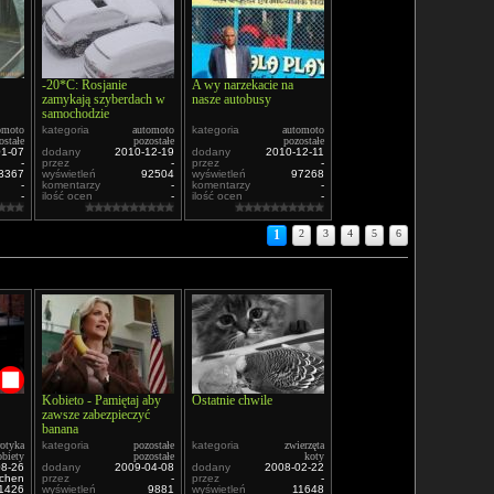
-20*C: Rosjanie
A wy narzekacie na
zamykają szyberdach w
nasze autobusy
samochodzie
omoto
kategoria
automoto
kategoria
automoto
ostałe
pozostałe
pozostałe
01-07
dodany
2010-12-19
dodany
2010-12-11
-
przez
-
przez
-
3367
wyświetleń
92504
wyświetleń
97268
-
komentarzy
-
komentarzy
-
-
ilość ocen
-
ilość ocen
-
1
2
3
4
5
6
Kobieto - Pamiętaj aby
Ostatnie chwile
zawsze zabezpieczyć
banana
rotyka
kategoria
pozostałe
kategoria
zwierzęta
obiety
pozostałe
koty
08-26
dodany
2009-04-08
dodany
2008-02-22
chen
przez
-
przez
-
1426
wyświetleń
9881
wyświetleń
11648