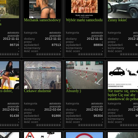
a
Mechanik samochodowy
Wybór marki samochodu
Zimny łokieć
a
automoto
kategoria
automoto
kategoria
automoto
kategoria
aut
pozostałe
pozostałe
pozostałe
poz
2012-11-11
dodany
2012-11-11
dodany
2012-11-11
dodany
2012-
-
przez
-
przez
-
przez
86716
wyświetleń
87513
wyświetleń
88804
wyświetleń
9
-
komentarzy
-
komentarzy
-
komentarzy
-
ilość ocen
-
ilość ocen
-
ilość ocen
o dobre,
Ciekawe złudzenie
Absurdy:)
Nie martw się, zaws
będzie Cię stać aby
zatankować do pełna
automoto
kategoria
automoto
kategoria
automoto
kategoria
aut
pozostałe
pozostałe
pozostałe
poz
2012-03-01
dodany
2012-02-04
dodany
2012-02-02
dodany
2012-
-
przez
-
przez
-
przez
91438
wyświetleń
91866
wyświetleń
96304
wyświetleń
9
-
komentarzy
-
komentarzy
-
komentarzy
-
ilość ocen
-
ilość ocen
-
ilość ocen