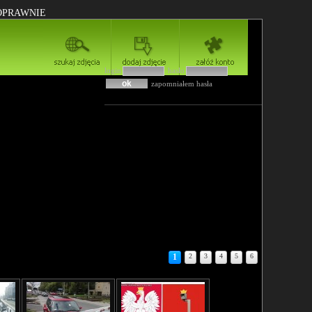
POPRAWNIE
login
hasło
zapomniałem hasła
1
2
3
4
5
6