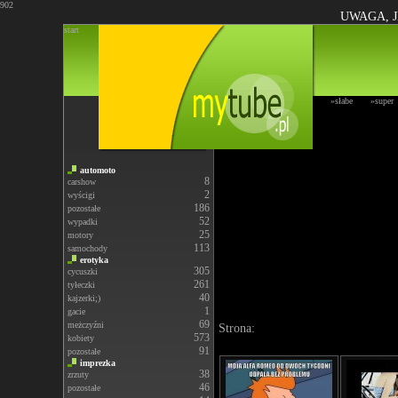
902
UWAGA, J
start
»słabe
»super
automoto
8
carshow
2
wyścigi
186
pozostałe
52
wypadki
25
motory
113
samochody
erotyka
305
cycuszki
261
tyłeczki
40
kajzerki;)
1
gacie
69
meżczyźni
Strona:
573
kobiety
91
pozostałe
imprezka
38
zrzuty
46
pozostałe