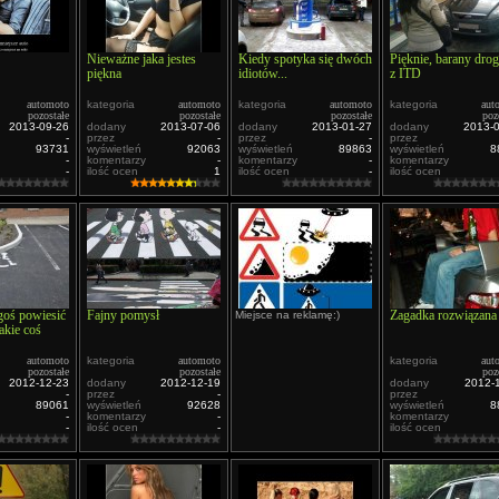
Nieważne jaka jestes
Kiedy spotyka się dwóch
Pięknie, barany dro
piękna
idiotów...
z ITD
automoto
kategoria
automoto
kategoria
automoto
kategoria
aut
pozostałe
pozostałe
pozostałe
poz
2013-09-26
dodany
2013-07-06
dodany
2013-01-27
dodany
2013-
-
przez
-
przez
-
przez
93731
wyświetleń
92063
wyświetleń
89863
wyświetleń
8
-
komentarzy
-
komentarzy
-
komentarzy
-
ilość ocen
1
ilość ocen
-
ilość ocen
goś powiesić
Fajny pomysł
Zagadka rozwiązana
Miejsce na reklamę:)
takie coś
automoto
kategoria
automoto
kategoria
aut
pozostałe
pozostałe
poz
2012-12-23
dodany
2012-12-19
dodany
2012-
-
przez
-
przez
89061
wyświetleń
92628
wyświetleń
8
-
komentarzy
-
komentarzy
-
ilość ocen
-
ilość ocen