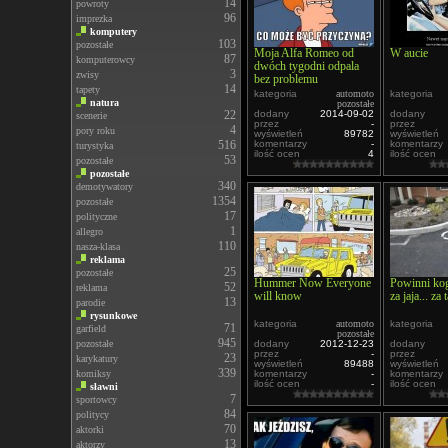
14
powroty
96
imprezka
komputery
103
pozostałe
Moja Alfa Romeo od
W aucie
87
komputerowcy
dwóch tygodni odpala
3
zwisy
bez problemu
14
tapety
kategoria
automoto
kategoria
natura
pozostałe
22
dodany
2014-09-02
dodany
scenerie
przez
-
przez
4
pory roku
wyświetleń
89782
wyświetleń
516
komentarzy
-
komentarzy
turystyka
ilość ocen
4
ilość ocen
53
pozostałe
pozostałe
340
demotywatory
1354
pozostałe
17
polityczne
1
allegro
110
nasza-klasa
reklama
25
pozostałe
Hummer Now Everyone
Powinni ko
52
reklama
will know
za jaja... za 
13
parodie
rysunkowe
kategoria
automoto
kategoria
71
garfield
pozostałe
945
pozostałe
dodany
2012-12-23
dodany
przez
-
przez
23
karykatury
wyświetleń
89488
wyświetleń
339
komiksy
komentarzy
-
komentarzy
ilość ocen
-
ilość ocen
sławni
7
sportowcy
84
politycy
70
aktorki
13
aktorzy