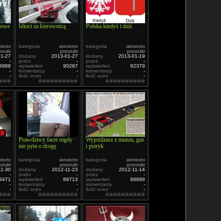
gowe
Idioci za kierownicą
Polska kiedyś i dziś
omoto
kategoria
automoto
kategoria
automoto
ostałe
pozostałe
pozostałe
01-27
dodany
2013-01-27
dodany
2013-01-19
-
przez
-
przez
-
8988
wyświetleń
90287
wyświetleń
92379
-
komentarzy
-
komentarzy
-
-
ilość ocen
-
ilość ocen
-
Prawdziwy facet nigdy
Wyjeżdzasz z miasta, gaz
nie pyta o drogę
i pstryk
omoto
kategoria
automoto
kategoria
automoto
ostałe
pozostałe
pozostałe
11-30
dodany
2012-11-23
dodany
2012-11-14
-
przez
-
przez
-
8471
wyświetleń
88713
wyświetleń
88899
-
komentarzy
-
komentarzy
-
-
ilość ocen
-
ilość ocen
-