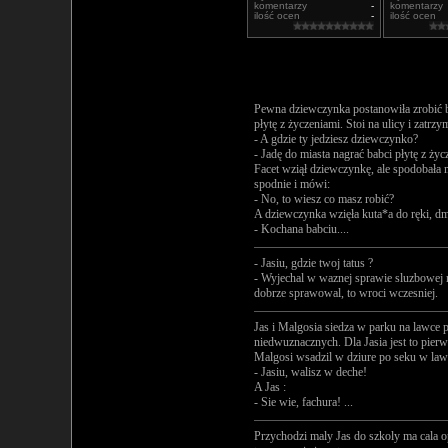
komentarzy
-
komentarzy
ilość ocen
-
ilość ocen
Pewna dziewczynka postanowiła zrobić ba
płytę z życzeniami. Stoi na ulicy i zatrz
- A gdzie ty jedziesz dziewczynko?
- Jadę do miasta nagrać babci płytę z życ
Facet wziął dziewczynkę, ale spodobała m
spodnie i mówi:
- No, to wiesz co masz robić?
A dziewczynka wzięła kuta*a do ręki, d
- Kochana babciu....
- Jasiu, gdzie twoj tatus ?
- Wyjechal w waznej sprawie sluzbowej na
dobrze sprawowal, to wroci wczesniej.
Jas i Malgosia siedza w parku na lawce
niedwuznacznych. Dla Jasia jest to pierw
Malgosi wsadzil w dziure po seku w lawc
- Jasiu, walisz w deche!
A Jas :
- Sie wie, fachura! ...
Przychodzi maly Jas do szkoly ma cala o