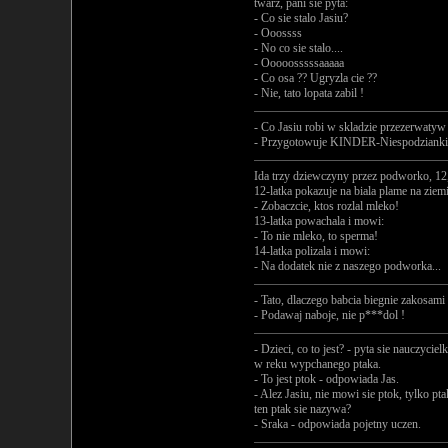
twarz, pani sie pyta:
- Co sie stalo Jasiu?
- Ooossss
- No co sie stalo....
- Ooooosssssaaaaa
- Co osa ?? Ugryzla cie ??
- Nie, tato lopata zabil !
- Co Jasiu robi w skladzie przezerwatyw
- Przygotowuje KINDER-Niespodzianki
Ida trzy dziewczyny przez podworko, 12, 
12-latka pokazuje na biala plame na ziem
- Zobaczcie, ktos rozlal mleko!
13-latka powachala i mowi:
- To nie mleko, to sperma!
14-latka polizala i mowi:
- Na dodatek nie z naszego podworka...
- Tato, dlaczego babcia biegnie zakosami
- Podawaj naboje, nie p***dol !
- Dzieci, co to jest? - pyta sie nauczyciel
w reku wypchanego ptaka.
- To jest ptok - odpowiada Jas.
- Alez Jasiu, nie mowi sie ptok, tylko pt
ten ptak sie nazywa?
- Sraka - odpowiada pojetny uczen.