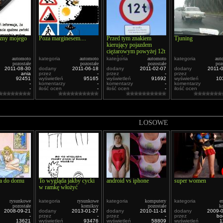
yzny mojego
Poza marginesem....
Przed tym znakiem
Tjuning
kierujący pojazdem
ciężarowym powyżej 12t
powinien...
automoto
kategoria
automoto
kategoria
automoto
kategoria
aut
pozostałe
pozostałe
pozostałe
poz
2011-08-30
dodany
2011-06-18
dodany
2011-02-07
dodany
2011-
ania
przez
-
przez
-
przez
92451
wyświetleń
95165
wyświetleń
91692
wyświetleń
10
-
komentarzy
-
komentarzy
-
komentarzy
-
ilość ocen
-
ilość ocen
-
ilość ocen
LOSOWE
a do domu
To wygląda jakby cycki
android vs iphone
super women
w ramkę włożyć
rysunkowe
kategoria
rysunkowe
kategoria
komputery
kategoria
e
pozostałe
komiksy
pozostałe
k
2008-09-21
dodany
2013-01-27
dodany
2010-11-14
dodany
2009-
-
przez
-
przez
-
przez
bo
13621
wyświetleń
93476
wyświetleń
58809
wyświetleń
1