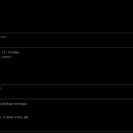
 ????
13 i 14-latka.
i i mowi:
 ?
ka biologii trzymajac
ak. A moze wiesz, jak