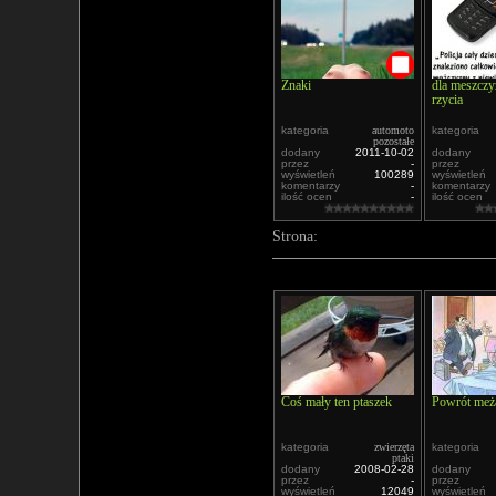
Znaki
dla meszcz
rzycia
kategoria
automoto
kategoria
pozostałe
dodany
2011-10-02
dodany
przez
-
przez
wyświetleń
100289
wyświetleń
komentarzy
-
komentarzy
ilość ocen
-
ilość ocen
Strona:
Coś mały ten ptaszek
Powrót meż
kategoria
zwierzęta
kategoria
ptaki
dodany
2008-02-28
dodany
przez
-
przez
wyświetleń
12049
wyświetleń