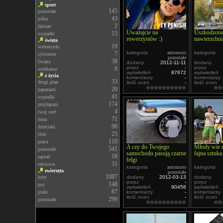
sport
145
pozostałe
43
piłka
2
falstart
Uważajcie na
Uszkodzon
15
wypadki
rowerzystów :)
nawierzchni
święta
19
walentynki
kategoria
automoto
kategoria
7
sylwester
pozostałe
38
święta
dodany
2012-11-11
dodany
przez
-
przez
8
wielkanoc
wyświetleń
87672
wyświetleń
z życia
komentarzy
-
komentarzy
33
drugi plan
ilość ocen
-
ilość ocen
20
paparazzi
41
wypadki
174
przyłapani
4
twoj szef
71
żona
90
dzieciaki
25
ślub
110
praca
A czy do Twojego
Młody wie c
541
pozostałe
samochodu pasują czarne
fajna sztuka
18
sąsiad
felgi
31
teściowa
kategoria
automoto
kategoria
zwierzęta
pozostałe
1087
koty
dodany
2012-03-13
dodany
przez
-
przez
148
psy
wyświetleń
90456
wyświetleń
87
ptaki
komentarzy
-
komentarzy
ilość ocen
-
ilość ocen
299
pozostałe