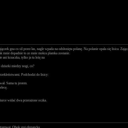
czek gna co sil przez las, nagle wpada na odsłonięta polanę. Na polanie opala się lisica. Zaj
jak mnie dopadnie to ze mnie mokra plamka zostanie.
 ani krzaczka, tylko ja tu leżę na
 dziurki miedzy nogi, co?
rzekleństwami. Podchodzi do lisicy:
ował. Sama tu jestem.
elecę.
ziurce widać dwa przerażone oczka.
 tramwaj. Obok stoi elegancka