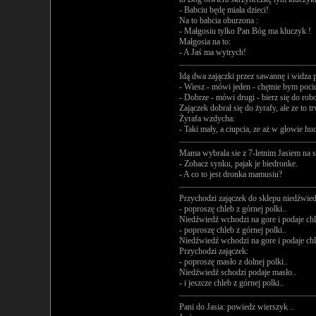
- Babciu będę miała dzieci!
Na to babcia oburzona :
- Małgosiu tylko Pan Bóg ma kluczyk !
Małgosia na to:
- A Jaś ma wytrych!
Idą dwa zajączki przez sawannę i widza p
- Wiesz - mówi jeden - chętnie bym pociup
- Dobrze - mówi drugi - bierz się do rob
Zajączek dobrał się do żyrafy, ale ze to 
Żyrafa wzdycha:
- Taki mały, a ciupcia, ze aż w głowie huc
Mama wybrala sie z 7-letnim Jasiem na s
- Zobacz synku, pajak je biedronke.
- A co to jest dronka mamusiu?
Przychodzi zajączek do sklepu niedźwied
- poproszę chleb z górnej polki..
Niedźwiedź wchodzi na gore i podaje chl
- poproszę chleb z górnej polki..
Niedźwiedź wchodzi na gore i podaje chle
Przychodzi zajączek:
- poproszę masło z dolnej polki..
Niedźwiedź schodzi podaje masło..
- i jeszcze chleb z górnej polki..
Pani do Jasia: powiedz wierszyk ..