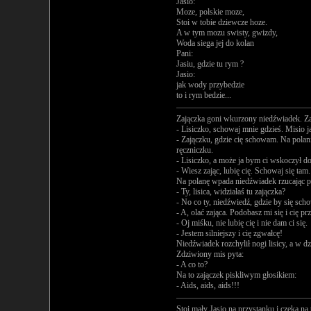
Jasio:
Moze, polskie moze,
Stoi w tobie dziewcze hoze.
A w tym mozu swisty, gwizdy,
Woda siega jej do kolan
Pani:
Jasiu, gdzie tu rym ?
Jasio:
jak wody przybedzie
to i rym bedzie...
Zajączka goni wkurzony niedźwiadek. Zają
- Lisiczko, schowaj mnie gdzieś. Misio 
- Zajączku, gdzie cię schowam. Na polanie
ręczniczku.
- Lisiczko, a może ja bym ci wskoczył do
- Wiesz zając, lubię cię. Schowaj się tam.
Na polanę wpada niedźwiadek rzucając p
- Ty, lisica, widziałaś tu zajączka?
- No co ty, niedźwiedź, gdzie by się sch
- A, olać zająca. Podobasz mi się i cię prz
- Oj miśku, nie lubię cię i nie dam ci się.
- Jestem silniejszy i cię zgwałcę!
Niedźwiadek rozchylił nogi lisicy, a w d
Zdziwiony mis pyta:
- A co to?
Na to zajączek piskliwym głosikiem:
- Aids, aids, aids!!!
Stoi mały Jasio na przystanku i czeka na