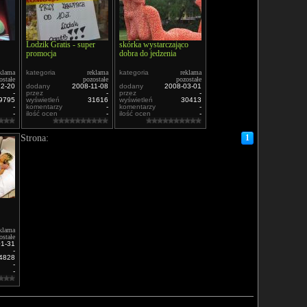
Lodzik Gratis - super
skórka wystarczająco
promocja
dobra do jedzenia
klama
kategoria
reklama
kategoria
reklama
ostałe
pozostałe
pozostałe
12-20
dodany
2008-11-08
dodany
2008-03-01
-
przez
-
przez
-
9795
wyświetleń
31616
wyświetleń
30413
-
komentarzy
-
komentarzy
-
-
ilość ocen
-
ilość ocen
-
Strona:
1
klama
ostałe
01-31
-
4828
-
-