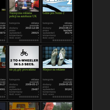
Niezręczna reklama
Gdzie jest Nemo 2
policji na autobusie UK
klama
kategoria
reklama
kategoria
reklama
ostałe
pozostałe
pozostałe
10-15
dodany
2010-12-08
dodany
2010-06-17
-
przez
-
przez
bochen
5973
wyświetleń
26915
wyświetleń
35170
-
komentarzy
-
komentarzy
-
-
ilość ocen
-
ilość ocen
-
nie pij gdy prowadzisz
Miejsce na reklame
klama
kategoria
reklama
kategoria
reklama
ostałe
pozostałe
pozostałe
06-27
dodany
2009-05-17
dodany
2009-05-05
-
przez
-
przez
-
9061
wyświetleń
29487
wyświetleń
30181
-
komentarzy
-
komentarzy
-
-
ilość ocen
-
ilość ocen
-