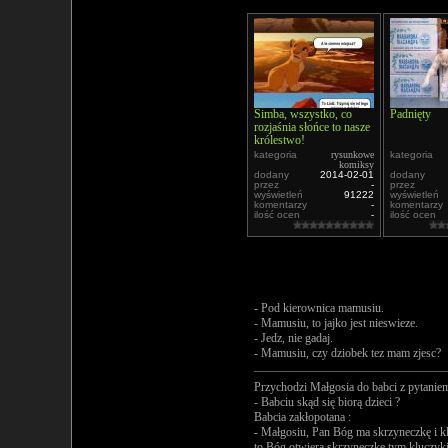
Simba, wszystko, co
Padnięty
rozjaśnia słońce to nasze
królestwo!
kategoria
rysunkowe
kategoria
komiksy
dodany
2014-02-01
dodany
przez
-
przez
wyświetleń
91222
wyświetleń
komentarzy
-
komentarzy
ilość ocen
-
ilość ocen
- Pod kierownica mamusiu.
- Mamusiu, to jajko jest nieswieze.
- Jedz, nie gadaj.
- Mamusiu, czy dziobek tez mam zjesc?
Przychodzi Małgosia do babci z pytanie
- Babciu skąd się biorą dzieci ?
Babcia zakłopotana :
- Małgosiu, Pan Bóg ma skrzyneczkę i klu
to Bóg otwiera skrzyneczkę tym kluczyki