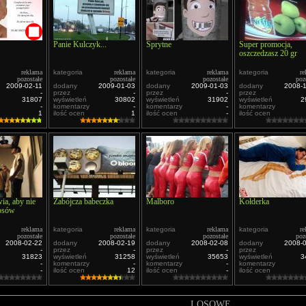
Panie Kulczyk...
Sprytne
Super promocja,
oszczedzasz 20 gr
reklama
kategoria
reklama
kategoria
reklama
kategoria
re
pozostałe
pozostałe
pozostałe
poz
2009-02-11
dodany
2009-01-03
dodany
2009-01-03
dodany
2008-
-
przez
-
przez
-
przez
31807
wyświetleń
30802
wyświetleń
31902
wyświetleń
2
-
komentarzy
-
komentarzy
-
komentarzy
1
ilość ocen
1
ilość ocen
-
ilość ocen
ia, aby nie
Zabójcza babeczka
Malboro
Kołderka
rosów
reklama
kategoria
reklama
kategoria
reklama
kategoria
re
pozostałe
pozostałe
pozostałe
poz
2008-02-22
dodany
2008-02-19
dodany
2008-02-08
dodany
2008-
-
przez
-
przez
-
przez
31823
wyświetleń
31258
wyświetleń
35653
wyświetleń
3
-
komentarzy
-
komentarzy
-
komentarzy
-
ilość ocen
12
ilość ocen
-
ilość ocen
LOSOWE