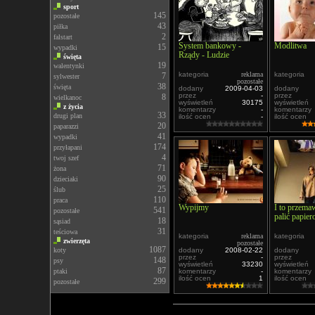
sport
145
pozostałe
43
piłka
2
falstart
System bankowy -
Modlitwa
15
wypadki
Rządy - Ludzie
święta
19
walentynki
kategoria
reklama
kategoria
7
sylwester
pozostałe
38
święta
dodany
2009-04-03
dodany
przez
-
przez
8
wielkanoc
wyświetleń
30175
wyświetleń
z życia
komentarzy
-
komentarzy
33
drugi plan
ilość ocen
-
ilość ocen
20
paparazzi
41
wypadki
174
przyłapani
4
twoj szef
71
żona
90
dzieciaki
25
ślub
110
praca
Wypijmy
I to przemaw
541
pozostałe
palić papie
18
sąsiad
31
teściowa
kategoria
reklama
kategoria
zwierzęta
pozostałe
1087
koty
dodany
2008-02-22
dodany
przez
-
przez
148
psy
wyświetleń
33230
wyświetleń
87
ptaki
komentarzy
-
komentarzy
ilość ocen
1
ilość ocen
299
pozostałe