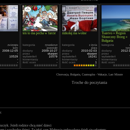
ten to ma pecha w farcie
mikołaj ma wolne
Tsarevo » Region
Słoneczny Brzeg »
Bułgaria
zwierzęta
kategoria
rysunkowe
kategoria
z życia
kategoria
koty
pozostałe
praca
tur
2008-12-05
dodany
2009-10-27
dodany
2010-02-03
dodany
2012-
-
przez
skarpet
przez
skarpet
przez
10529
wyświetleń
10579
wyświetleń
16241
wyświetleń
-
komentarzy
-
komentarzy
-
komentarzy
-
ilość ocen
-
ilość ocen
1
ilość ocen
Chorwacja, Bułgaria, Czarnogóra - Wakacje, Last Minute
Troche do poczytania
m:
czyk. Jeżeli rodzice chcą mieć dzieci
em i wychodzą dzieci. Za jakiś czas Małgosia zadowolona dzieli się sekretem: