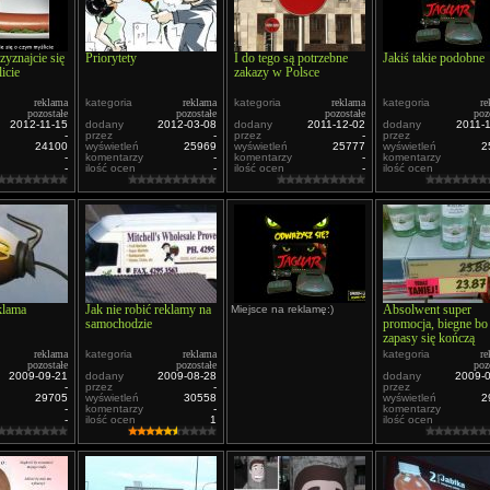
zyznajcie się
Priorytety
I do tego są potrzebne
Jakiś takie podobne
icie
zakazy w Polsce
reklama
kategoria
reklama
kategoria
reklama
kategoria
re
pozostałe
pozostałe
pozostałe
poz
2012-11-15
dodany
2012-03-08
dodany
2011-12-02
dodany
2011-
-
przez
-
przez
-
przez
24100
wyświetleń
25969
wyświetleń
25777
wyświetleń
2
-
komentarzy
-
komentarzy
-
komentarzy
-
ilość ocen
-
ilość ocen
-
ilość ocen
klama
Jak nie robić reklamy na
Absolwent super
Miejsce na reklamę:)
samochodzie
promocja, biegne bo
zapasy się kończą
reklama
kategoria
reklama
kategoria
re
pozostałe
pozostałe
poz
2009-09-21
dodany
2009-08-28
dodany
2009-
-
przez
-
przez
29705
wyświetleń
30558
wyświetleń
2
-
komentarzy
-
komentarzy
-
ilość ocen
1
ilość ocen