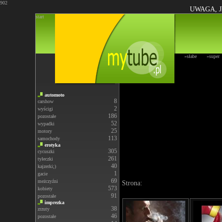
902
UWAGA, J
start
»słabe
»super
automoto
8
carshow
2
wyścigi
186
pozostałe
52
wypadki
25
motory
113
samochody
erotyka
305
cycuszki
261
tyłeczki
40
kajzerki;)
1
gacie
69
meżczyźni
Strona:
573
kobiety
91
pozostałe
imprezka
38
zrzuty
46
pozostałe