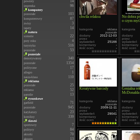
14
powroty
96
imprezka
komputery
103
pozostałe
chwila relaksu
No dobra pr
87
komputerowcy
o czym myśl
3
zwisy
14
tapety
kategoria
reklama
kategoria
natura
pozostałe
22
dodany
2012-12-03
dodany
scenerie
przez
-
przez
4
pory roku
wyświetleń
25166
wyświetleń
516
komentarzy
-
komentarzy
turystyka
ilość ocen
-
ilość ocen
53
pozostałe
pozostałe
340
demotywatory
1354
pozostałe
17
polityczne
1
allegro
110
nasza-klasa
reklama
25
pozostałe
Kreatywne barcody
Genialna re
52
reklama
McDonalda
13
parodie
rysunkowe
kategoria
reklama
kategoria
71
garfield
pozostałe
945
pozostałe
dodany
2009-11-11
dodany
przez
-
przez
23
karykatury
wyświetleń
29041
wyświetleń
339
komiksy
komentarzy
-
komentarzy
ilość ocen
1
ilość ocen
sławni
7
sportowcy
84
politycy
70
aktorki
13
aktorzy