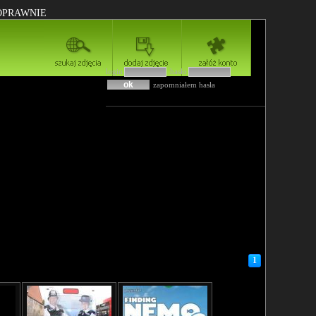
POPRAWNIE
login
hasło
zapomniałem hasła
1