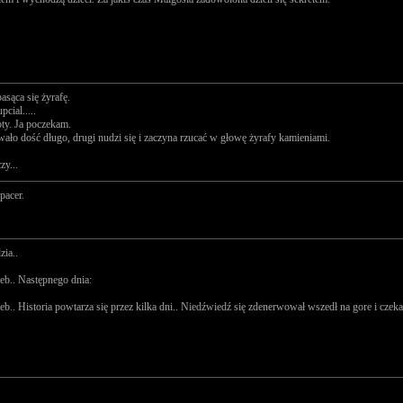
asąca się żyrafę.
cial.....
oty. Ja poczekam.
trwało dość długo, drugi nudzi się i zaczyna rzucać w głowę żyrafy kamieniami.
zy...
pacer.
zia..
eb.. Następnego dnia:
b.. Historia powtarza się przez kilka dni.. Niedźwiedź się zdenerwował wszedł na gore i czeka