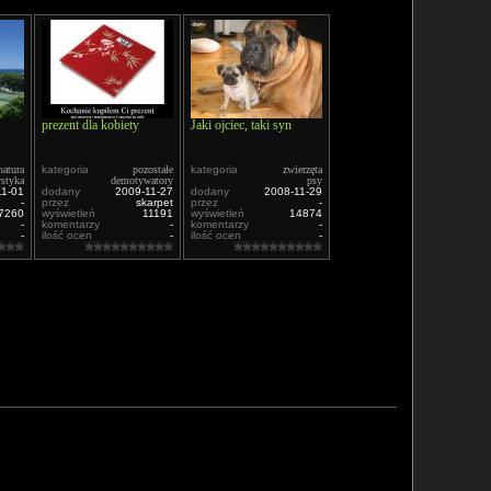
prezent dla kobiety
Jaki ojciec, taki syn
natura
kategoria
pozostałe
kategoria
zwierzęta
ystyka
demotywatory
psy
11-01
dodany
2009-11-27
dodany
2008-11-29
-
przez
skarpet
przez
-
7260
wyświetleń
11191
wyświetleń
14874
-
komentarzy
-
komentarzy
-
-
ilość ocen
-
ilość ocen
-