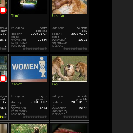
Tunel
Pies i kot
rotyka
kategoria
natura
kategoria
zwierzęta
obiety
pozostałe
koty
01-07
dodany
2008-01-07
dodany
2008-01-07
-
przez
-
przez
-
1871
wyświetleń
15284
wyświetleń
15561
-
komentarzy
-
komentarzy
-
2
ilość ocen
-
ilość ocen
-
Kobieta
Lwy
rotyka
kategoria
z życia
kategoria
zwierzęta
cuszki
pozostałe
pozostałe
01-07
dodany
2008-01-07
dodany
2008-01-07
-
przez
-
przez
-
3031
wyświetleń
14713
wyświetleń
15962
-
komentarzy
-
komentarzy
-
4
ilość ocen
-
ilość ocen
-