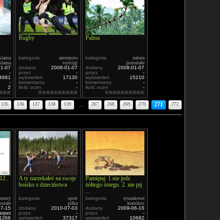
Rugby
Palma
klama
kategoria
automoto
kategoria
natura
klama
wyścigi
pozostałe
01-07
dodany
2008-01-07
dodany
2008-01-07
-
przez
-
przez
-
4681
wyświetleń
17130
wyświetleń
15210
-
komentarzy
-
komentarzy
-
2
ilość ocen
-
ilość ocen
-
135
136
137
138
139
...
267
268
269
270
271
272
12..
A ty narzekałeś na swoje
Pamiętaj: 1.nie jedz
boisko z dzieciństwa
żółtego śniegu. 2. nie pij
...
utery
kategoria
sport
kategoria
rysunkowe
ostałe
piłka
komiksy
07-15
dodany
2010-07-03
dodany
2009-06-16
arpet
przez
-
przez
-
1266
wyświetleń
37317
wyświetleń
10682