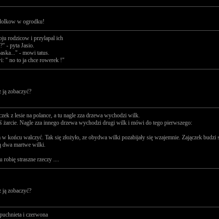
 dolkow w ogrodku!
u rodzicow i przylapal ich
?" - pyta Jasio.
ska..." - mowi tatus.
: " no to ja chce rowerek !"
z ją zobaczyć?
czek z lesie na polance, a tu nagle zza drzewa wychodzi wilk.
eś żarcie. Nagle zza innego drzewa wychodzi drugi wilk i mówi do tego pierwszego:
a w końcu walczyć. Tak się złożyło, ze obydwa wilki pozabijały się wzajemnie. Zajączek budz
żą dwa martwe wilki.
 robię straszne rzeczy ....
z ją zobaczyć?
puchnieta i czerwona