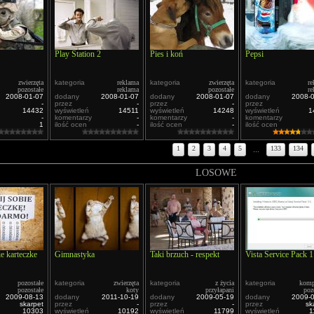
Play Station 2
Pies i koń
Pepsi
zwierzęta
kategoria
reklama
kategoria
zwierzęta
kategoria
re
pozostałe
reklama
pozostałe
re
2008-01-07
dodany
2008-01-07
dodany
2008-01-07
dodany
2008-
-
przez
-
przez
-
przez
14432
wyświetleń
14511
wyświetleń
14248
wyświetleń
1
-
komentarzy
-
komentarzy
-
komentarzy
1
ilość ocen
-
ilość ocen
-
ilość ocen
1
2
3
4
5
...
133
134
LOSOWE
e karteczke
Gimnastyka
Taki brzuch - respekt
Vista Service Pack 1
pozostałe
kategoria
zwierzęta
kategoria
z życia
kategoria
komp
pozostałe
koty
przyłapani
poz
2009-08-13
dodany
2011-10-19
dodany
2009-05-19
dodany
2009-
skarpet
przez
-
przez
-
przez
sk
10303
wyświetleń
10192
wyświetleń
11799
wyświetleń
1