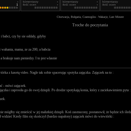
-
komentarzy
-
komentarzy
-
komentarzy
1
ilość ocen
-
ilość ocen
-
ilość ocen
Chorwacja, Bułgaria, Czarnogóra - Wakacje, Last Minute
Troche do poczytania
 i babci, czy by sie oddaly, gdyby
ez wahania, mama, ze za 200, a babcia
brakuje nam pieniedzy. I to jest wlasnie
órka z kasetą video. Nagle tak sobie spacerując spotyka zajączka. Zajączek na to :
ać - mówi zajączek.
jączka i zaprosiła go do swej dziupli. Po drodze spotykają konia, który z zaciekawieniem pyta :
zek.
e mógłby się zmieścić w jej malutkiej dziupli. Koń zasmucony, postanowił, że będzie ich śle
 widzieć Kiedy film się skończył (bardzo napalony) zajączek mówi do wiewiórki :