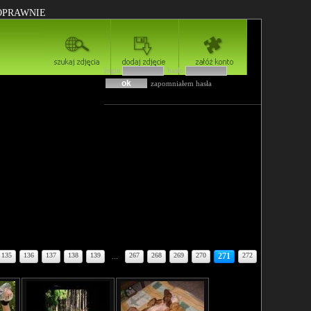
POPRAWNIE
login
hasło
zapomniałem hasła
135
136
137
138
139
...
267
268
269
270
271
272