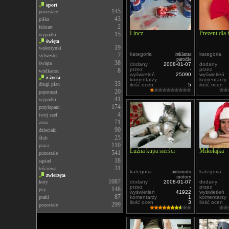
sport
145
pozostałe
43
piłka
2
falstart
Lincz
Prezent dla 
15
wypadki
święta
19
walentynki
kategoria
reklama
kategoria
7
sylwester
parodie
38
święta
dodany
2008-01-07
dodany
przez
-
przez
8
wielkanoc
wyświetleń
25090
wyświetleń
z życia
komentarzy
-
komentarzy
33
drugi plan
ilość ocen
5
ilość ocen
20
paparazzi
41
wypadki
174
przyłapani
4
twoj szef
71
żona
90
dzieciaki
25
ślub
110
praca
Luźna kupa sierści
Mikołajka
541
pozostałe
18
sąsiad
31
teściowa
kategoria
automoto
kategoria
zwierzęta
motory
1087
koty
dodany
2008-01-07
dodany
przez
-
przez
148
psy
wyświetleń
41922
wyświetleń
87
ptaki
komentarzy
1
komentarzy
ilość ocen
3
ilość ocen
299
pozostałe