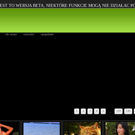
EST TO WERSJA BETA, NIEKTÓRE FUNKCJE MOGĄ NIE DZIAŁAC 
»do oceny
»nowości
»popularne
1
2
3
4
5
...
133
134