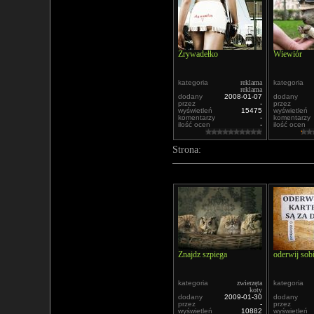
Zrywadełko
Wiewiór
kategoria
reklama
kategoria
reklama
dodany
2008-01-07
dodany
przez
-
przez
wyświetleń
15475
wyświetleń
komentarzy
-
komentarzy
ilość ocen
-
ilość ocen
Strona:
Znajdz szpiega
oderwij sobi
kategoria
zwierzęta
kategoria
koty
dodany
2009-01-30
dodany
przez
-
przez
wyświetleń
10882
wyświetleń