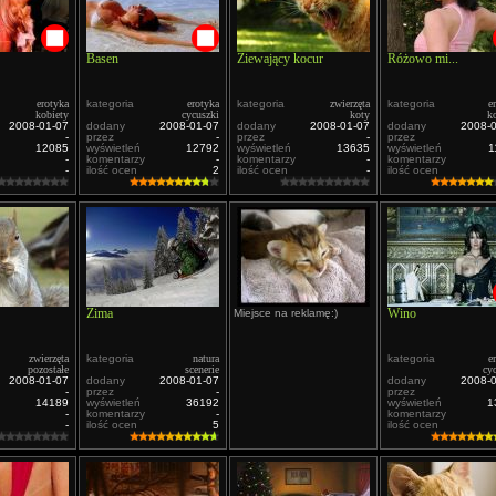
Basen
Ziewający kocur
Różowo mi...
erotyka
kategoria
erotyka
kategoria
zwierzęta
kategoria
e
kobiety
cycuszki
koty
k
2008-01-07
dodany
2008-01-07
dodany
2008-01-07
dodany
2008-
-
przez
-
przez
-
przez
12085
wyświetleń
12792
wyświetleń
13635
wyświetleń
1
-
komentarzy
-
komentarzy
-
komentarzy
-
ilość ocen
2
ilość ocen
-
ilość ocen
Zima
Wino
Miejsce na reklamę:)
zwierzęta
kategoria
natura
kategoria
e
pozostałe
scenerie
cy
2008-01-07
dodany
2008-01-07
dodany
2008-
-
przez
-
przez
14189
wyświetleń
36192
wyświetleń
1
-
komentarzy
-
komentarzy
-
ilość ocen
5
ilość ocen