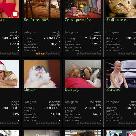
faceta
Renifer ver. 2008
Zemsta prezentów
Słodki kotecek
erotyka
kategoria
święta
kategoria
święta
kategoria
zwi
kobiety
święta
święta
2008-01-07
dodany
2008-01-07
dodany
2008-01-07
dodany
2008-
-
przez
-
przez
-
przez
12218
wyświetleń
31751
wyświetleń
32158
wyświetleń
1
-
komentarzy
-
komentarzy
-
komentarzy
-
ilość ocen
1
ilość ocen
-
ilość ocen
Chomik
Dwa koty
Mercedes
święta
kategoria
zwierzęta
kategoria
zwierzęta
kategoria
aut
święta
pozostałe
koty
samo
2008-01-07
dodany
2008-01-07
dodany
2008-01-07
dodany
2008-
-
przez
-
przez
-
przez
33025
wyświetleń
14908
wyświetleń
14461
wyświetleń
1
-
komentarzy
-
komentarzy
-
komentarzy
-
ilość ocen
-
ilość ocen
-
ilość ocen