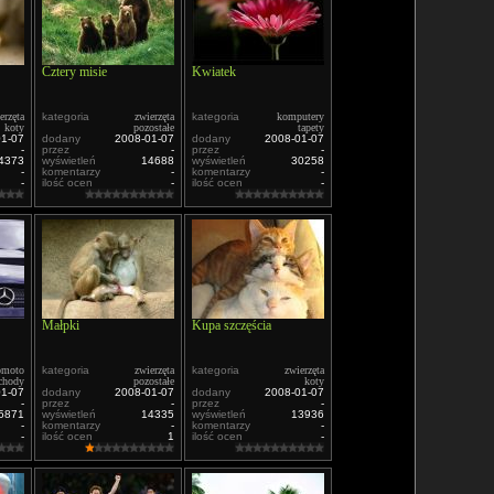
Cztery misie
Kwiatek
erzęta
kategoria
zwierzęta
kategoria
komputery
koty
pozostałe
tapety
01-07
dodany
2008-01-07
dodany
2008-01-07
-
przez
-
przez
-
4373
wyświetleń
14688
wyświetleń
30258
-
komentarzy
-
komentarzy
-
-
ilość ocen
-
ilość ocen
-
Małpki
Kupa szczęścia
omoto
kategoria
zwierzęta
kategoria
zwierzęta
chody
pozostałe
koty
01-07
dodany
2008-01-07
dodany
2008-01-07
-
przez
-
przez
-
5871
wyświetleń
14335
wyświetleń
13936
-
komentarzy
-
komentarzy
-
-
ilość ocen
1
ilość ocen
-