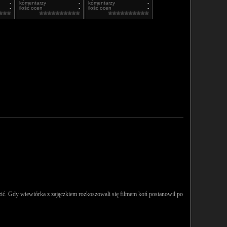
-
komentarzy
-
komentarzy
-
-
ilość ocen
-
ilość ocen
-
dzić. Gdy wiewiórka z zajączkiem rozkoszowali się filmem koń postanowił po