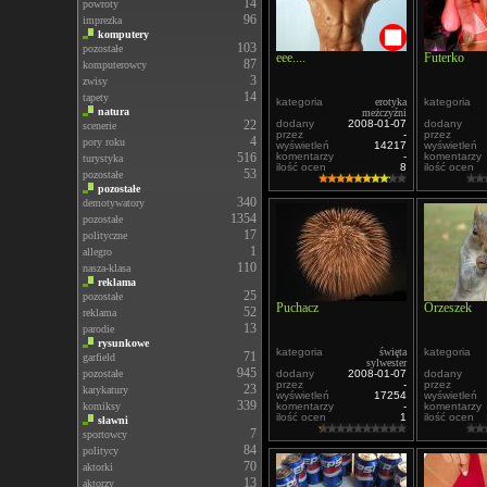
14
powroty
96
imprezka
komputery
103
pozostałe
eee....
Futerko
87
komputerowcy
3
zwisy
14
tapety
kategoria
erotyka
kategoria
natura
meżczyźni
22
dodany
2008-01-07
dodany
scenerie
przez
-
przez
4
pory roku
wyświetleń
14217
wyświetleń
516
komentarzy
-
komentarzy
turystyka
ilość ocen
8
ilość ocen
53
pozostałe
pozostałe
340
demotywatory
1354
pozostałe
17
polityczne
1
allegro
110
nasza-klasa
reklama
25
pozostałe
Puchacz
Orzeszek
52
reklama
13
parodie
rysunkowe
kategoria
święta
kategoria
71
garfield
sylwester
945
pozostałe
dodany
2008-01-07
dodany
przez
-
przez
23
karykatury
wyświetleń
17254
wyświetleń
339
komiksy
komentarzy
-
komentarzy
ilość ocen
1
ilość ocen
sławni
7
sportowcy
84
politycy
70
aktorki
13
aktorzy