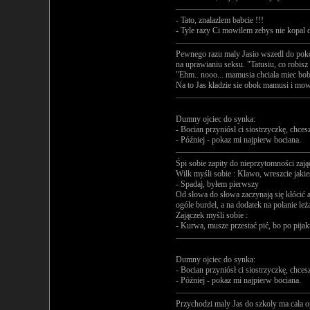
- Tato, znalazlem babcie !!!
- Tyle razy Ci mowilem zebys nie kopal
Pewnego razu maly Jasio wszedl do pokoj
na uprawianiu seksu. "Tatusiu, co robisz 
"Ehm.. nooo... mamusia chciala miec boba
Na to Jas kladzie sie obok mamusi i mowi
Dumny ojciec do synka:
- Bocian przyniósł ci siostrzyczkę, chces
- Później - pokaz mi najpierw bociana.
Śpi sobie zapity do nieprzytomności zają
Wilk myśli sobie : Klawo, wreszcie jaki
- Spadaj, byłem pierwszy
Od słowa do słowa zaczynają się kłócić 
ogóle burdel, a na dodatek na polanie le
Zajączek myśli sobie :
- Kurwa, musze przestać pić, bo po pijaku
Dumny ojciec do synka:
- Bocian przyniósł ci siostrzyczkę, chces
- Później - pokaz mi najpierw bociana.
Przychodzi maly Jas do szkoly ma cala o