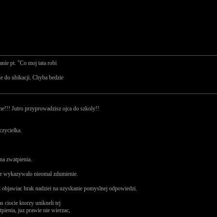
ie pt. "Co moj tata robi
ie do ubikacji. Chyba bedzie
zne!!! Jutro przyprowadzisz ojca do szkoly!!
czycielka.
na zwatpienia.
anie wykazywalo nieomal zdumienie.
zal objawiac brak nadziei na uzyskanie pomyslnej odpowiedzi.
 ciocie ktorzy unikneli tej
tpienia, juz prawie nie wierzac,