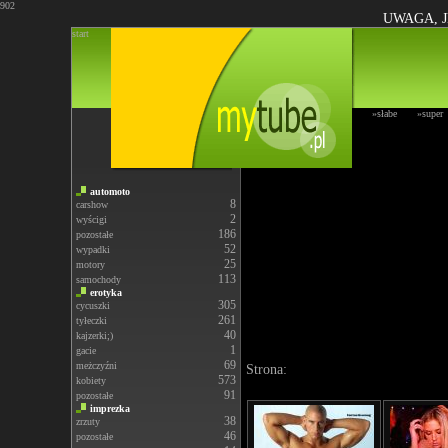
902
UWAGA, J
start
»słabe
»super
automoto
8
carshow
2
wyścigi
186
pozostałe
52
wypadki
25
motory
113
samochody
erotyka
305
cycuszki
261
tyłeczki
40
kajzerki;)
1
gacie
69
meżczyźni
Strona:
573
kobiety
91
pozostałe
imprezka
38
zrzuty
46
pozostałe