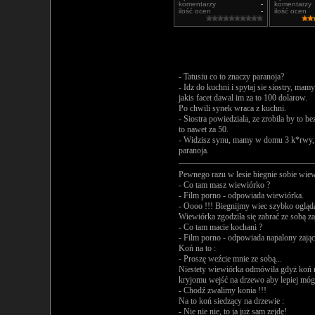
komentarzy
-
komentarzy
ilość ocen
-
ilość ocen
- Tatusiu co to znaczy paranoja?
- Idz do kuchni i spytaj sie siostry, mamy
jakis facet dawal im za to 100 dolarow.
Po chwili synek wraca z kuchni.
- Siostra powiedziala, ze zrobila by to b
to nawet za 50.
- Widzisz synu, mamy w domu 3 k*rwy, a 
paranoja.
Pewnego razu w lesie biegnie sobie wiewi
- Co tam masz wiewiórko ?
- Film porno - odpowiada wiewiórka.
- Oooo !!! Biegnijmy wiec szybko ogląd
Wiewiórka zgodziła się zabrać ze sobą za
- Co tam macie kochani ?
- Film porno - odpowiada napalony zając
Koń na to :
- Proszę weźcie mnie ze sobą...
Niestety wiewiórka odmówiła gdyż koń ni
kryjomu wejść na drzewo aby lepiej mógł
- Chodź zwalimy konia !!!
Na to koń siedzący na drzewie :
- Nie nie nie, to ja już sam zejdę!