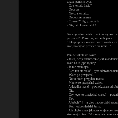
twarz, pani sie pyta:
- Co sie stalo Jasiu?
- Ooossss
- No co sie stalo....
- Ooooosssssaaaaa
- Co osa ?? Ugryzla cie ??
- Nie, tato lopata zabil !
Nauczycielka zadala dzieciom wypracowan
po pracy?". Pisze Jas, syn milicjanta.
"Tato po pracy zawsze bierze gazete i idz
srac, bo czytac przeciez nie umie..."
Pani w szkole do Jasia:
- Jasiu, twoje zachowanie jest skandalic
Jasio na to (spokojnie):
- Ja nie mam ojca.
- A co mu sie stalo? - pyta zdziwiona nau
- Walec go przejechal.
- No to niech przyjdzie matka.
- Matke tez przejechal walec.
- A dziadka masz? - powiedziala z odrobi
- Nie.
- Czy jego tez przejechal walec?! - pyt
- Tak.
- A babcie?!? - tu glos nauczycielki zac
- Tez. - odpowiedzial Jasiu.
- Ale chyba masz jakiegos wujka czy jakas
strasznej smierci!??! - zapytala pelna zwa