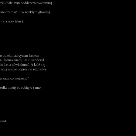
czki (dalej tym poddenerwoweanym)
takie dziubki!!! (wscieklym glosem).
krzyczy tatus).
do opieki nad synem Jasiem.
sia. Jednak kiedy Jasiu skończył
ła Jasia uświadomić. A któż się
nt oczywiście poprosił o rozmowę
dziwkami co weekend?
zółki i motylki robią to samo.
rowa.