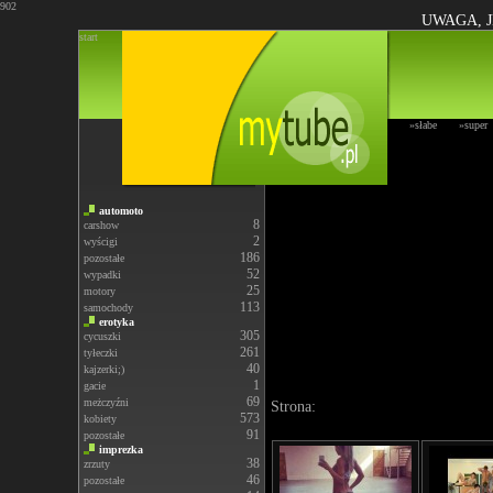
902
UWAGA, J
start
»słabe
»super
automoto
8
carshow
2
wyścigi
186
pozostałe
52
wypadki
25
motory
113
samochody
erotyka
305
cycuszki
261
tyłeczki
40
kajzerki;)
1
gacie
69
meżczyźni
Strona:
573
kobiety
91
pozostałe
imprezka
38
zrzuty
46
pozostałe