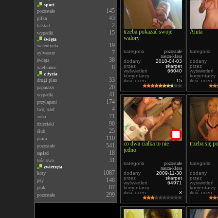
sport
145
pozostałe
43
piłka
2
falstart
trzeba pokazać swoje
Anita
15
wypadki
walory
święta
19
walentynki
kategoria
pozostałe
kategoria
7
sylwester
nasza-klasa
38
święta
dodany
2010-04-03
dodany
przez
skarpet
przez
8
wielkanoc
wyświetleń
66040
wyświetleń
z życia
komentarzy
-
komentarzy
33
drugi plan
ilość ocen
15
ilość ocen
20
paparazzi
41
wypadki
174
przyłapani
4
twoj szef
71
żona
90
dzieciaki
25
ślub
110
praca
co dwa ciałka to nie
trzeba się p
541
pozostałe
jedno
18
sąsiad
31
teściowa
kategoria
pozostałe
kategoria
zwierzęta
nasza-klasa
1087
koty
dodany
2009-11-30
dodany
przez
skarpet
przez
148
psy
wyświetleń
64971
wyświetleń
87
ptaki
komentarzy
-
komentarzy
ilość ocen
3
ilość ocen
299
pozostałe