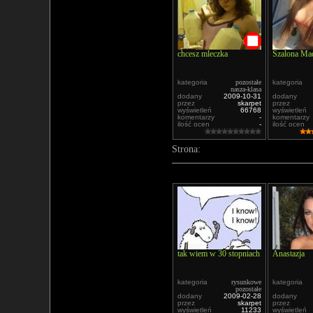
chcesz mleczka
Szalona Ma
kategoria
pozostałe
kategoria
nasza-klasa
dodany
2009-10-31
dodany
przez
skarpet
przez
wyświetleń
66768
wyświetleń
komentarzy
-
komentarzy
ilość ocen
-
ilość ocen
Strona:
tak wiem w 30 stopniach
Anastazja
kategoria
rysunkowe
kategoria
pozostałe
dodany
2009-02-28
dodany
przez
skarpet
przez
wyświetleń
11233
wyświetleń