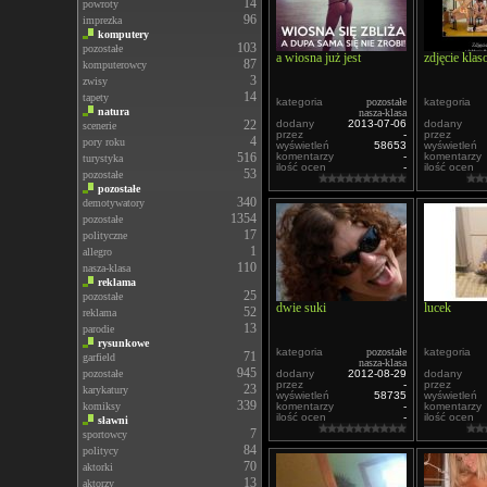
14
powroty
96
imprezka
komputery
103
pozostałe
a wiosna już jest
zdjęcie kla
87
komputerowcy
3
zwisy
14
tapety
kategoria
pozostałe
kategoria
natura
nasza-klasa
22
dodany
2013-07-06
dodany
scenerie
przez
-
przez
4
pory roku
wyświetleń
58653
wyświetleń
516
komentarzy
-
komentarzy
turystyka
ilość ocen
-
ilość ocen
53
pozostałe
pozostałe
340
demotywatory
1354
pozostałe
17
polityczne
1
allegro
110
nasza-klasa
reklama
25
pozostałe
dwie suki
lucek
52
reklama
13
parodie
rysunkowe
kategoria
pozostałe
kategoria
71
garfield
nasza-klasa
945
pozostałe
dodany
2012-08-29
dodany
przez
-
przez
23
karykatury
wyświetleń
58735
wyświetleń
339
komiksy
komentarzy
-
komentarzy
ilość ocen
-
ilość ocen
sławni
7
sportowcy
84
politycy
70
aktorki
13
aktorzy