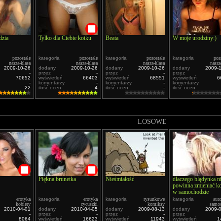
dzia
Tylko dla Ciebie kotku
Beata
W moje urodziny:)
pozostałe
kategoria
pozostałe
kategoria
pozostałe
kategoria
poz
nasza-klasa
nasza-klasa
nasza-klasa
nasza
2009-10-26
dodany
2009-10-26
dodany
2009-10-26
dodany
2009-
-
przez
-
przez
-
przez
70652
wyświetleń
66403
wyświetleń
68551
wyświetleń
6
-
komentarzy
-
komentarzy
-
komentarzy
22
ilość ocen
4
ilość ocen
-
ilość ocen
LOSOWE
Piękna brunetka
Nieśmiałość
dlaczego blądynka n
powinna zmieniać k
w samochodzie
erotyka
kategoria
erotyka
kategoria
rysunkowe
kategoria
aut
kobiety
cycuszki
komiksy
samo
2010-04-01
dodany
2010-04-05
dodany
2009-08-13
dodany
2009-
-
przez
-
przez
-
przez
8064
wyświetleń
16623
wyświetleń
11943
wyświetleń
1