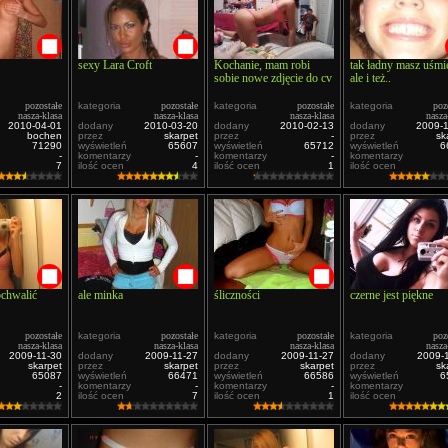
sexy Lara Croft
Kochanie, mam robi
tak ładny masz uśmi
sobie nowe zdjęcie do cv
ale i też..
pozostałe
kategoria
pozostałe
kategoria
pozostałe
kategoria
poz
nasza-klasa
nasza-klasa
nasza-klasa
nasza
2010-04-01
dodany
2010-03-20
dodany
2010-02-13
dodany
2009-
bochen
przez
skarpet
przez
-
przez
sk
71290
wyświetleń
65607
wyświetleń
65712
wyświetleń
6
-
komentarzy
-
komentarzy
-
komentarzy
7
ilość ocen
4
ilość ocen
1
ilość ocen
ochwalić
ale minka
śliczności
czerne jest piękne
pozostałe
kategoria
pozostałe
kategoria
pozostałe
kategoria
poz
nasza-klasa
nasza-klasa
nasza-klasa
nasza
2009-11-30
dodany
2009-11-27
dodany
2009-11-27
dodany
2009-
skarpet
przez
skarpet
przez
skarpet
przez
sk
65087
wyświetleń
66471
wyświetleń
66586
wyświetleń
6
-
komentarzy
-
komentarzy
-
komentarzy
2
ilość ocen
7
ilość ocen
1
ilość ocen