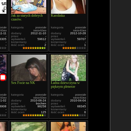
Jak za starych dobrych
Karolinka
czasów.
ostałe
kategoria
pozostałe
kategoria
pozostałe
-klasa
nasza-klasa
nasza-klasa
11-11
dodany
2012-11-10
dodany
2012-10-28
-
przez
-
przez
-
8305
wyświetleń
59612
wyświetleń
59707
-
komentarzy
-
komentarzy
-
-
ilość ocen
2
ilość ocen
1
Sex Focie na NK
Ładna dziewczyna w
pięknym plenerze
ostałe
kategoria
pozostałe
kategoria
pozostałe
-klasa
nasza-klasa
nasza-klasa
01-02
dodany
2010-06-24
dodany
2010-04-04
-
przez
bochen
przez
-
4908
wyświetleń
98258
wyświetleń
68345
-
komentarzy
-
komentarzy
-
-
ilość ocen
125
ilość ocen
6