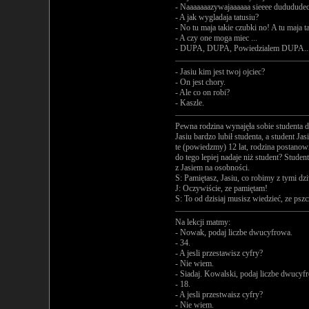
- Naaaaaaazywajaaaaaa sieeee dududude
- A jak wygladaja tatusiu?
- No tu maja takie czubki no! A tu maja 
- A czy one moga miec ...
- DUPA, DUPA, Powiedzialem DUPA... (
- Jasiu kim jest twoj ojciec?
- On jest chory.
- Ale co on robi?
- Kaszle.
Pewna rodzina wynajęła sobie studenta 
Jasiu bardzo lubił studenta, a student Ja
te (powiedzmy) 12 lat, rodzina postanowi
do tego lepiej nadaje niż student? Stude
z Jasiem na osobności.
S: Pamiętasz, Jasiu, co robimy z tymi 
J: Oczywiście, ze pamiętam!
S: To od dzisiaj musisz wiedzieć, ze pszc
Na lekcji matmy:
- Nowak, podaj liczbe dwucyfrowa.
- 34.
- A jesli przestawisz cyfry?
- Nie wiem.
- Siadaj. Kowalski, podaj liczbe dwucyf
- 18.
- A jesli przestwaisz cyfry?
- Nie wiem.