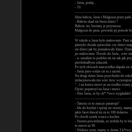
- Jasiu, podaj...
- 33.
Idzia babcia, Jasio i Malgosia przez park.
- Babciu skad sie biora dzieci ?
Babcia: no, bociany je przynosza.
Malgosia do jasia: powiedz jej prawde bo
W szkole u Jasia bylo malowanie. Pani n
plastyki chciala sprawdzic czy dzieci ma
sie dzieci jak by pomalowaly klase. Dzie
po malowaniu. Doszlo do Jasia , wiec m
- w zasadzie to podoba mi sie tak jak jest
pierdolnalbym szlaczek.
Po tych slowach nauczcielka zlapala sie 
- Jasiu jutro widze cie tu z ojcem.
Na drugi dzien Jasiu przychodzi do szko
zrelacjonowala mu wiec tresc wczorajszej 
".. i na koncu mowi ze na srodku sciany 
Ojciec popatrzyl na Jasia i mowi:
- Alez Jasiu, to by ch*.*owo wygladalo!
- Tatusiu co to znaczy paranoja?
- Idz do kuchni i spytaj sie siostry, mamy
jakis facet dawal im za to 100 dolarow.
Po chwili synek wraca z kuchni.
- Siostra powiedziala, ze zrobila by to b
to nawet za 50.
- Widzisz synu, mamy w domu 3 k*rwy, a 