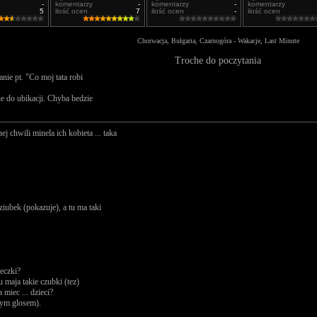
-
komentarzy
-
komentarzy
-
komentarzy
5
ilość ocen
7
ilość ocen
-
ilość ocen
Chorwacja, Bułgaria, Czarnogóra - Wakacje, Last Minute
Troche do poczytania
ie pt. "Co moj tata robi
ie do ubikacji. Chyba bedzie
j chwili minela ich kobieta ... taka
ziubek (pokazuje), a tu ma taki
eczki?
u maja takie czubki (tez)
miec ... dzieci?
nym glosem).