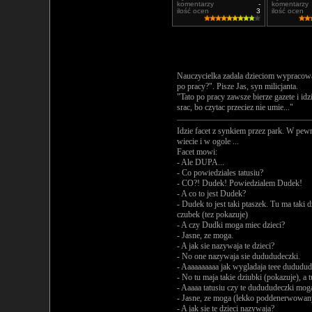
komentarzy
-
komentarzy
ilość ocen
3
ilość ocen
Nauczycielka zadala dzieciom wypracowan
po pracy?". Pisze Jas, syn milicjanta.
"Tato po pracy zawsze bierze gazete i idz
srac, bo czytac przeciez nie umie..."
Idzie facet z synkiem przez park. W pewne
wiecie i w ogole ...
Facet mowi:
- Ale DUPA...
- Co powiedziales tatusiu?
- CO?! Dudek! Powiedzialem Dudek!
- A co to jest Dudek?
- Dudek to jest taki ptaszek. Tu ma taki d
czubek (tez pokazuje)
- A czy Dudki moga miec dzieci?
- Jasne, ze moga.
- A jak sie nazywaja te dzieci?
- No one nazywaja sie dudududeczki.
- Aaaaaaaaaa jak wygladaja teee dududud
- No tu maja takie dziubki (pokazuje), a t
- Aaaaa tatusiu czy te dudududeczki moga 
- Jasne, ze moga (lekko poddenerwowa
- A jak sie te dzieci nazywaja?