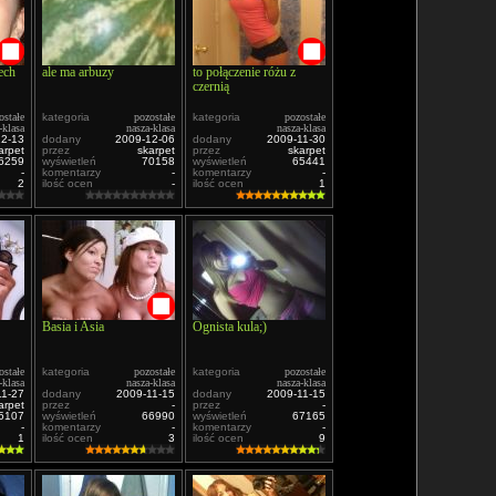
ech
ale ma arbuzy
to połączenie różu z
czernią
ostałe
kategoria
pozostałe
kategoria
pozostałe
-klasa
nasza-klasa
nasza-klasa
12-13
dodany
2009-12-06
dodany
2009-11-30
arpet
przez
skarpet
przez
skarpet
6259
wyświetleń
70158
wyświetleń
65441
-
komentarzy
-
komentarzy
-
2
ilość ocen
-
ilość ocen
1
Basia i Asia
Ognista kula;)
ostałe
kategoria
pozostałe
kategoria
pozostałe
-klasa
nasza-klasa
nasza-klasa
11-27
dodany
2009-11-15
dodany
2009-11-15
arpet
przez
-
przez
-
5107
wyświetleń
66990
wyświetleń
67165
-
komentarzy
-
komentarzy
-
1
ilość ocen
3
ilość ocen
9