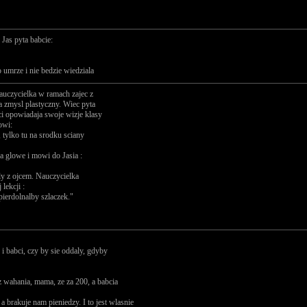
 Jas pyta babcie:
 umrze i nie bedzie wiedziala
auczycielka w ramach zajec z
ja zmysl plastyczny. Wiec pyta
ci opowiadaja swoje wizje klasy
owi:
, tylko tu na srodku sciany
za glowe i mowi do Jasia :
ly z ojcem. Nauczycielka
lekcji :
pierdolnalby szlaczek."
 i babci, czy by sie oddaly, gdyby
ez wahania, mama, ze za 200, a babcia
brakuje nam pieniedzy. I to jest wlasnie