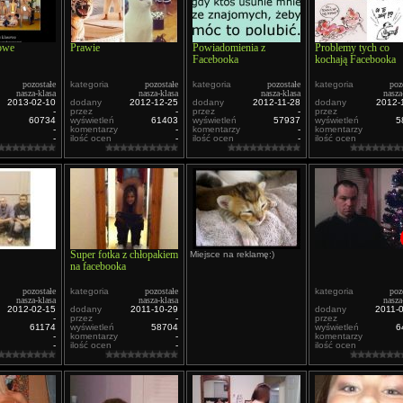
sowe
Prawie
Powiadomienia z
Problemy tych co
Facebooka
kochają Facebooka
pozostałe
kategoria
pozostałe
kategoria
pozostałe
kategoria
poz
nasza-klasa
nasza-klasa
nasza-klasa
nasza
2013-02-10
dodany
2012-12-25
dodany
2012-11-28
dodany
2012-
-
przez
-
przez
-
przez
60734
wyświetleń
61403
wyświetleń
57937
wyświetleń
5
-
komentarzy
-
komentarzy
-
komentarzy
-
ilość ocen
-
ilość ocen
-
ilość ocen
Super fotka z chłopakiem
Miejsce na reklamę:)
na facebooka
pozostałe
kategoria
pozostałe
kategoria
poz
nasza-klasa
nasza-klasa
nasza
2012-02-15
dodany
2011-10-29
dodany
2011-
-
przez
-
przez
61174
wyświetleń
58704
wyświetleń
6
-
komentarzy
-
komentarzy
-
ilość ocen
-
ilość ocen