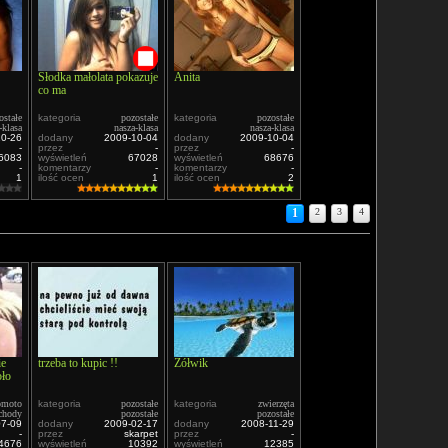
Słodka małolata pokazuje
Anita
co ma
ostałe
kategoria
pozostałe
kategoria
pozostałe
-klasa
nasza-klasa
nasza-klasa
10-26
dodany
2009-10-04
dodany
2009-10-04
-
przez
-
przez
-
6083
wyświetleń
67028
wyświetleń
68676
-
komentarzy
-
komentarzy
-
1
ilość ocen
1
ilość ocen
2
1
2
3
4
ie
trzeba to kupic !!
Żółwik
oło
omoto
kategoria
pozostałe
kategoria
zwierzęta
chody
pozostałe
pozostałe
07-09
dodany
2009-02-17
dodany
2008-11-29
-
przez
skarpet
przez
-
4676
wyświetleń
10392
wyświetleń
12385