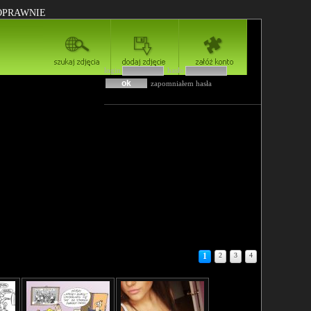
POPRAWNIE
login
hasło
zapomniałem hasła
1
2
3
4