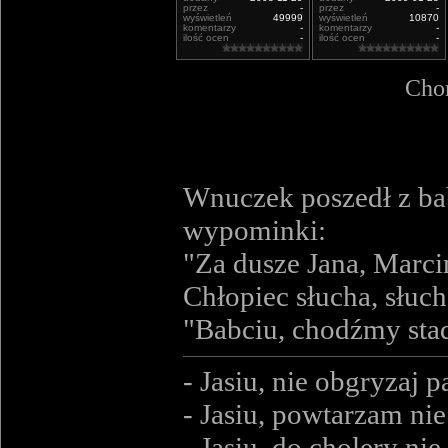
przez
-
przez
-
wyświetleń
49999
wyświetleń
10870
komentarzy
-
komentarzy
-
ilość ocen
-
ilość ocen
-
Chor
Wnuczek poszedł z bab
wypominki:
"Za dusze Jana, Marci
Chłopiec słucha, słuc
"Babciu, chodźmy stad
- Jasiu, nie obgryzaj 
- Jasiu, powtarzam ni
- Jasiu, do cholery n