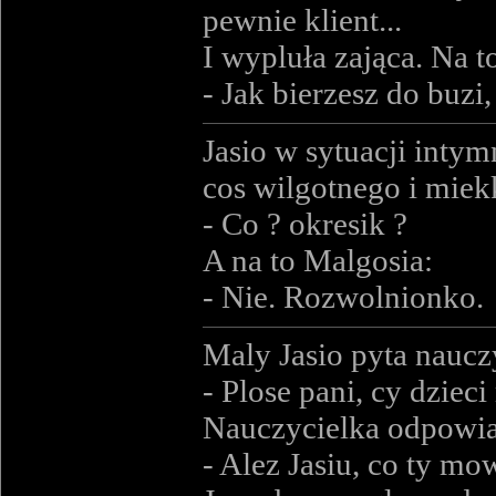
pewnie klient...
I wypluła zająca. Na t
- Jak bierzesz do buz
Jasio w sytuacji intymn
cos wilgotnego i miekk
- Co ? okresik ?
A na to Malgosia:
- Nie. Rozwolnionko.
Maly Jasio pyta naucz
- Plose pani, cy dziec
Nauczycielka odpowi
- Alez Jasiu, co ty mo