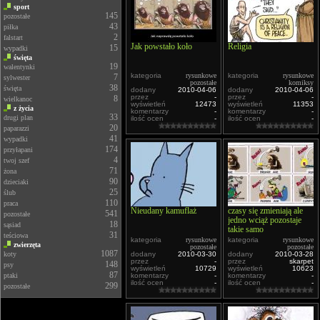
sport
145
pozostałe
43
piłka
2
falstart
Jak powstało koło
Religia
15
wypadki
święta
19
walentynki
kategoria
rysunkowe
kategoria
rysunkowe
7
sylwester
pozostałe
komiksy
38
święta
dodany
2010-04-06
dodany
2010-04-06
przez
-
przez
-
8
wielkanoc
wyświetleń
12473
wyświetleń
11353
z życia
komentarzy
-
komentarzy
-
33
drugi plan
ilość ocen
-
ilość ocen
-
20
paparazzi
41
wypadki
174
przyłapani
4
twoj szef
71
żona
90
dzieciaki
25
ślub
110
praca
Nieudany kamuflaż
czasy się zmieniają ale
541
pozostałe
jedno wciąż pozostaje
18
sąsiad
takie samo
31
teściowa
kategoria
rysunkowe
kategoria
rysunkowe
zwierzęta
pozostałe
pozostałe
1087
koty
dodany
2010-03-30
dodany
2010-03-28
przez
-
przez
skarpet
148
psy
wyświetleń
10729
wyświetleń
10623
87
ptaki
komentarzy
-
komentarzy
-
ilość ocen
-
ilość ocen
-
299
pozostałe