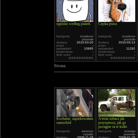
ognisko według pianek
Cięzka praca
kategoria
rysunkowe
kategoria
rysunkowe
pozostałe
pozostałe
dodany
2010-03-20
dodany
2010-03-13
przez
-
przez
-
wyświetleń
10895
wyświetleń
11292
komentarzy
-
komentarzy
-
ilość ocen
-
ilość ocen
-
Strona:
Kochanie, zaparkowałam
A teraz zobacz jak
samochód
przyspieszy, jak go
pociągne za te kulki
kategoria
automoto
kategoria
zwierzęta
wypadki
pozostałe
dodany
2008-11-29
dodany
2009-01-28