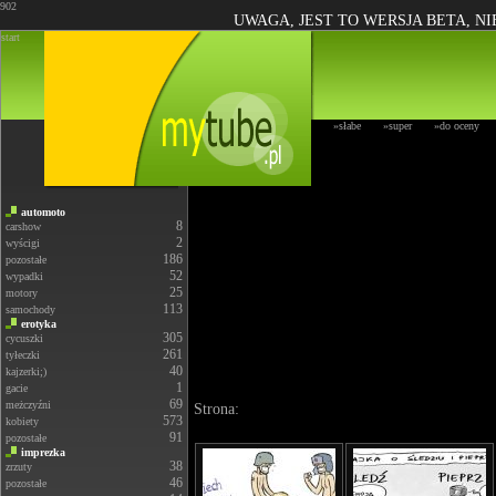
902
UWAGA, JEST TO WERSJA BETA, N
start
»słabe
»super
»do oceny
automoto
8
carshow
2
wyścigi
186
pozostałe
52
wypadki
25
motory
113
samochody
erotyka
305
cycuszki
261
tyłeczki
40
kajzerki;)
1
gacie
69
meżczyźni
Strona:
573
kobiety
91
pozostałe
imprezka
38
zrzuty
46
pozostałe