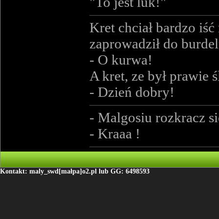
"To jest luk!"
Kret chciał bardzo iść
zaprowadził do burdelu
- O kurwa!
A kret, ze był prawie 
- Dzień dobry!
- Malgosiu rozkracz si
- Kraaa !
Kontakt: maly_swd[małpa]o2.pl lub GG: 6498593