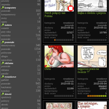
14
powroty
96
imprezka
komputery
103
pozostałe
Niech połączy nas
Bajka o śledziu i pieprzu
87
komputerowcy
Polska
3
zwisy
14
tapety
kategoria
rysunkowe
kategoria
rysunkowe
natura
pozostałe
pozostałe
22
dodany
2010-05-11
dodany
2010-05-11
scenerie
przez
-
przez
-
4
pory roku
wyświetleń
11527
wyświetleń
10790
516
komentarzy
1
komentarzy
-
turystyka
ilość ocen
2
ilość ocen
-
53
pozostałe
pozostałe
340
demotywatory
1354
pozostałe
17
polityczne
1
allegro
110
nasza-klasa
reklama
25
pozostałe
Dieta
najgorsza praca na
52
reklama
świecie ??
13
parodie
rysunkowe
kategoria
rysunkowe
kategoria
rysunkowe
71
garfield
pozostałe
pozostałe
945
pozostałe
dodany
2010-05-11
dodany
2010-05-04
przez
-
przez
skarpet
23
karykatury
wyświetleń
11168
wyświetleń
10940
339
komiksy
komentarzy
-
komentarzy
-
ilość ocen
-
ilość ocen
1
sławni
7
sportowcy
84
politycy
70
aktorki
13
aktorzy