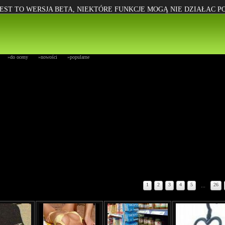
EST TO WERSJA BETA, NIEKTÓRE FUNKCJE MOGĄ NIE DZIAŁAC 
»do oceny
»nowości
»popularne
1
2
3
4
5
...
26