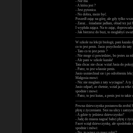
- Nie ma.
- A która jest ?
- Jest pytonica.
- No dobra, może być.
Poszedł zając na górę, ale gdy tylko wsz
- Zaraz... śniadanie jadłam, obiad tez już 
I wypluła zająca. Na to zając, doprowadz
- Jak bierzesz do buzi, to mogłabyś uważ
W szkole na lekcjii biologii, pani kazal
co to jest penis. Jasio przychodzi do taty i
- Tato co to jest penis ?
- Nie moge ci powiedziec, bo jestes za m
- Ale pani w szkole kazala!
Tata chcac nie chcac wzial Jasia do pokoj
- Patrz, to jest wlasnie penis.
Jasio usmiechnal sie i po odrobieniu lekc
Malgosia mowi:
- Nic nie moglam z taty wyciagna?. A ty
Jasio odparl, ze chetnie, wzial ja za reke 
spodnie i mowi:
- Patrz, to jest kutas, a penis jest to tak
Pewna dziewczynka postanowiła zrobić ba
płytę z życzeniami. Stoi na ulicy i zatrz
- A gdzie ty jedziesz dziewczynko?
- Jadę do miasta nagrać babci płytę z życ
Facet wziął dziewczynkę, ale spodobała m
spodnie i mówi:
- No, to wiesz co masz robić?