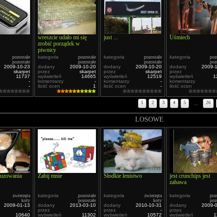
wreszcie udało mi się
just ...
Uśmiech
zrobić porządek w
piwnicy
pozostałe
kategoria
pozostałe
kategoria
pozostałe
kategoria
poz
pozostałe
pozostałe
pozostałe
poz
2009-10-23
dodany
2009-10-20
dodany
2009-10-20
dodany
2009-
skarpet
przez
skarpet
przez
skarpet
przez
11737
wyświetleń
14665
wyświetleń
12519
wyświetleń
1
-
komentarzy
-
komentarzy
-
komentarzy
-
ilość ocen
1
ilość ocen
-
ilość ocen
1
2
3
4
5
...
26
LOSOWE
luzowania
Zabij mnie
Słodkie lenistwo
jest crunchips jest
zabawa
zwierzęta
kategoria
pozostałe
kategoria
zwierzęta
kategoria
poz
koty
pozostałe
koty
poz
2009-01-13
dodany
2013-03-10
dodany
2010-10-31
dodany
2009-
-
przez
-
przez
-
przez
10640
wyświetleń
11302
wyświetleń
10572
wyświetleń
1