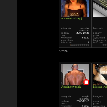
W moje urodziny:)
kategoria
pozostałe
kategoria
nasza-klasa
dodany
2009-10-26
dodany
przez
-
przez
wyświetleń
66129
wyświetleń
komentarzy
-
komentarzy
ilość ocen
1
ilość ocen
Strona:
Umięśniony tyłek
Mistrzu wy
kategoria
erotyka
kategoria
meżczyźni
dodany
2008-12-18
dodany
przez
-
przez
wyświetleń
16958
wyświetleń