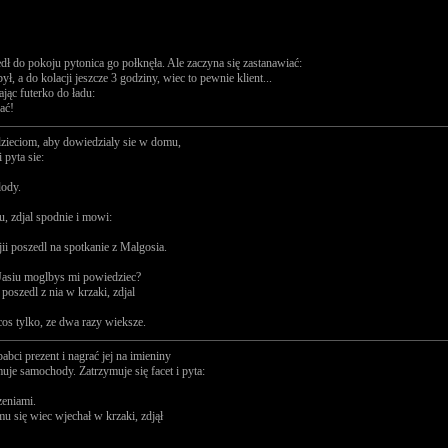
edł do pokoju pytonica go połknęła. Ale zaczyna się zastanawiać:
był, a do kolacji jeszcze 3 godziny, wiec to pewnie klient...
ając futerko do ładu:
ać!
a dzieciom, aby dowiedzialy sie w domu,
 pyta sie:
lody.
u, zdjal spodnie i mowi:
jii poszedl na spotkanie z Malgosia.
 Jasiu moglbys mi powiedziec?
i poszedl z nia w krzaki, zdjal
ie cos tylko, ze dwa razy wieksze.
bci prezent i nagrać jej na imieniny
ymuje samochody. Zatrzymuje się facet i pyta:
zeniami.
u się wiec wjechał w krzaki, zdjął