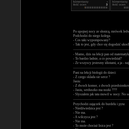
komentarzy
-
komentarzy
ilość ocen
3
ilość ocen
Po upojnej nocy ze słonicą, mrówek led
Podchodzi do niego kolega.
- Cos taki wypompowany?
- Tak to jest, gdy chce się dogodzić ukocha
- Mamo, dzis na lekcji pan od matematyk
- To bardzo ladnie, a co powiedzial?
- Ze wszyscy jestesmy idiotami, a ja - n
Pani na lekcji biologii do dzieci:
- Z czego sklada sie serce ?
Jasiu:
- Z dwoch komor, z dwoch przedsionkow
- Jasiu, serduszko ma nozki ???!
- Slyszalem jak tata mowil w nocy: No se
Przychodzi zajączek do burdelu i pyta:
- Niedźwiedzica jest ?
- Nie ma.
- A wilczyca jest ?
- Nie ma.
- To może chociaż lisica jest ?