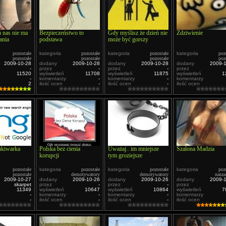
u nas nie ma
Bezpieczeństwo to
Gdy myślisz że dzień nie
Zdziwienie
ania
podstawa
może być gorszy
pozostałe
kategoria
pozostałe
kategoria
pozostałe
kategoria
poz
pozostałe
pozostałe
pozostałe
poz
2009-10-28
dodany
2009-10-28
dodany
2009-10-28
dodany
2009-
-
przez
-
przez
-
przez
11520
wyświetleń
11708
wyświetleń
11875
wyświetleń
1
-
komentarzy
-
komentarzy
-
komentarzy
2
ilość ocen
-
ilość ocen
-
ilość ocen
kiwarka
Polska bez cienia
Uważaj.. im mniejsze
Szalona Madzia
korupcji
tym groziejsze
pozostałe
kategoria
pozostałe
kategoria
pozostałe
kategoria
poz
pozostałe
demotywatory
demotywatory
nasza
2009-10-27
dodany
2009-10-26
dodany
2009-10-26
dodany
2009-
skarpet
przez
-
przez
-
przez
11349
wyświetleń
10647
wyświetleń
10864
wyświetleń
7
-
komentarzy
-
komentarzy
-
komentarzy
-
ilość ocen
-
ilość ocen
-
ilość ocen