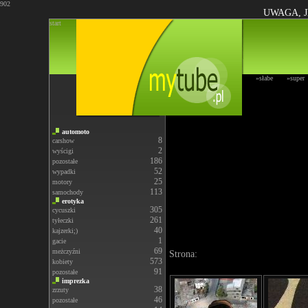
902
UWAGA, J
start
»słabe
»super
automoto
8
carshow
2
wyścigi
186
pozostałe
52
wypadki
25
motory
113
samochody
erotyka
305
cycuszki
261
tyłeczki
40
kajzerki;)
1
gacie
69
meżczyźni
Strona:
573
kobiety
91
pozostałe
imprezka
38
zrzuty
46
pozostałe