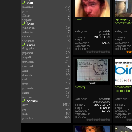
sport
145
pozostałe
43
piłka
2
falstart
Cool
Spokojnie, 
15
wypadki
promieniow
święta
19
walentynki
kategoria
pozostałe
kategoria
7
sylwester
pozostałe
38
święta
dodany
2009-10-29
dodany
przez
-
przez
8
wielkanoc
wyświetleń
12429
wyświetleń
z życia
komentarzy
-
komentarzy
33
drugi plan
ilość ocen
-
ilość ocen
20
paparazzi
41
wypadki
174
przyłapani
4
twoj szef
71
żona
90
dzieciaki
25
ślub
110
praca
niestety
nowa wyszu
541
pozostałe
microsoftu
18
sąsiad
31
teściowa
kategoria
pozostałe
kategoria
zwierzęta
demotywatory
1087
koty
dodany
2009-10-27
dodany
przez
skarpet
przez
148
psy
wyświetleń
11469
wyświetleń
87
ptaki
komentarzy
-
komentarzy
ilość ocen
-
ilość ocen
299
pozostałe