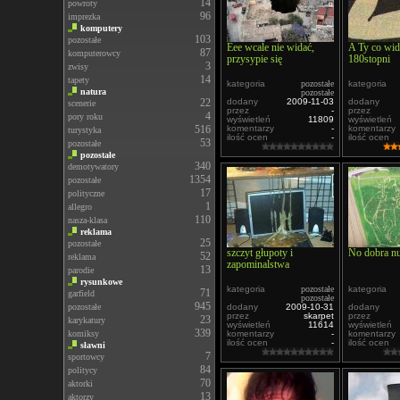
14
powroty
96
imprezka
komputery
103
pozostałe
Eee wcale nie widać,
A Ty co wid
87
komputerowcy
przysypie się
180stopni
3
zwisy
14
tapety
kategoria
pozostałe
kategoria
natura
pozostałe
22
dodany
2009-11-03
dodany
scenerie
przez
-
przez
4
pory roku
wyświetleń
11809
wyświetleń
516
komentarzy
-
komentarzy
turystyka
ilość ocen
-
ilość ocen
53
pozostałe
pozostałe
340
demotywatory
1354
pozostałe
17
polityczne
1
allegro
110
nasza-klasa
reklama
25
pozostałe
szczyt głupoty i
No dobra nu
52
reklama
zapominalstwa
13
parodie
rysunkowe
kategoria
pozostałe
kategoria
71
garfield
pozostałe
945
pozostałe
dodany
2009-10-31
dodany
przez
skarpet
przez
23
karykatury
wyświetleń
11614
wyświetleń
339
komiksy
komentarzy
-
komentarzy
ilość ocen
-
ilość ocen
sławni
7
sportowcy
84
politycy
70
aktorki
13
aktorzy