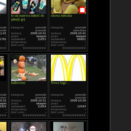
ę
to się nazywa miłość do
chcesz mleczka
jakiejś gry
ostałe
kategoria
pozostałe
kategoria
pozostałe
ostałe
pozostałe
nasza-klasa
11-01
dodany
2009-10-31
dodany
2009-10-31
-
przez
skarpet
przez
skarpet
1791
wyświetleń
11651
wyświetleń
66801
-
komentarzy
-
komentarzy
-
-
ilość ocen
-
ilość ocen
-
halloween
Nowe logo ...
ostałe
kategoria
pozostałe
kategoria
pozostałe
atory
pozostałe
pozostałe
10-31
dodany
2009-10-31
dodany
2009-10-29
arpet
przez
skarpet
przez
-
3302
wyświetleń
11854
wyświetleń
12043
-
komentarzy
-
komentarzy
-
-
ilość ocen
-
ilość ocen
-