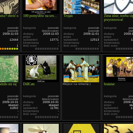
zisz? obróć o
100 pomysłów na sex...
Trojan
Zima idzie, trzeba si
przystosować
pozostałe
kategoria
pozostałe
kategoria
pozostałe
kategoria
poz
pozostałe
demotywatory
pozostałe
poz
2009-11-03
dodany
2009-11-03
dodany
2009-11-01
dodany
2009-
-
przez
-
przez
-
przez
12444
wyświetleń
13771
wyświetleń
12513
wyświetleń
1
-
komentarzy
-
komentarzy
-
komentarzy
1
ilość ocen
-
ilość ocen
-
ilość ocen
dzilo mi się
DillCats
brainiac
Miejsce na reklamę:)
pozostałe
kategoria
pozostałe
kategoria
poz
pozostałe
demotywatory
demotyw
2009-10-31
dodany
2009-10-31
dodany
2009-
skarpet
przez
skarpet
przez
sk
11802
wyświetleń
11781
wyświetleń
1
-
komentarzy
-
komentarzy
-
ilość ocen
-
ilość ocen