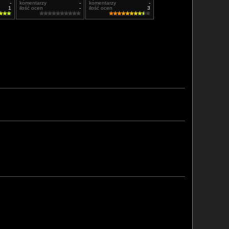
-
komentarzy
-
komentarzy
-
1
ilość ocen
-
ilość ocen
3