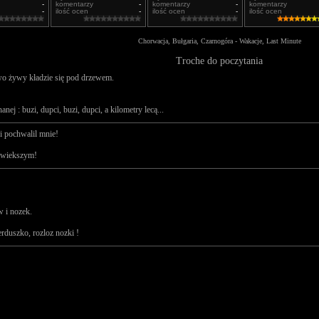
-
komentarzy
-
komentarzy
-
komentarzy
-
ilość ocen
-
ilość ocen
-
ilość ocen
Chorwacja, Bułgaria, Czarnogóra - Wakacje, Last Minute
Troche do poczytania
wo żywy kładzie się pod drzewem.
nej : buzi, dupci, buzi, dupci, a kilometry lecą...
i pochwalil mnie!
ajwiekszym!
 i nozek.
rduszko, rozloz nozki !