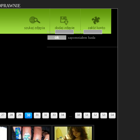
POPRAWNIE
login
hasło
zapomniałem hasła
27
28
29
30
31
32
33
34
...
50
51
52
53
54