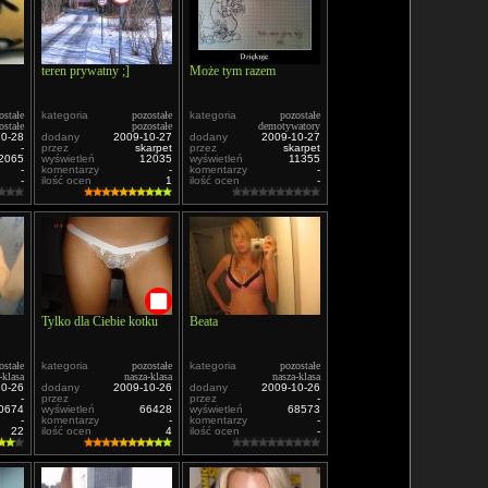
teren prywatny ;]
Może tym razem
ostałe
kategoria
pozostałe
kategoria
pozostałe
ostałe
pozostałe
demotywatory
10-28
dodany
2009-10-27
dodany
2009-10-27
-
przez
skarpet
przez
skarpet
2065
wyświetleń
12035
wyświetleń
11355
-
komentarzy
-
komentarzy
-
-
ilość ocen
1
ilość ocen
-
Tylko dla Ciebie kotku
Beata
ostałe
kategoria
pozostałe
kategoria
pozostałe
-klasa
nasza-klasa
nasza-klasa
10-26
dodany
2009-10-26
dodany
2009-10-26
-
przez
-
przez
-
0674
wyświetleń
66428
wyświetleń
68573
-
komentarzy
-
komentarzy
-
22
ilość ocen
4
ilość ocen
-