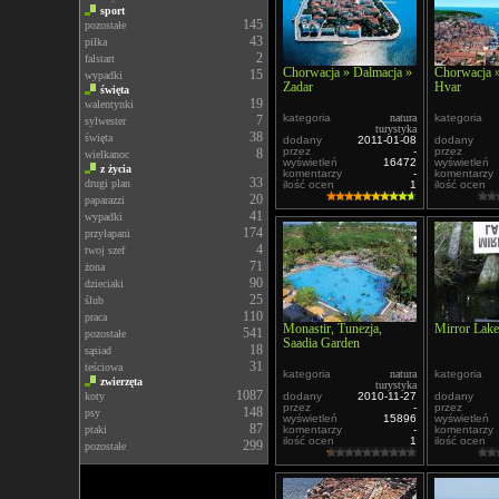
sport
145
pozostałe
43
piłka
2
falstart
Chorwacja » Dalmacja »
Chorwacja »
15
wypadki
Zadar
Hvar
święta
19
walentynki
kategoria
natura
kategoria
7
sylwester
turystyka
38
święta
dodany
2011-01-08
dodany
przez
-
przez
8
wielkanoc
wyświetleń
16472
wyświetleń
z życia
komentarzy
-
komentarzy
33
drugi plan
ilość ocen
1
ilość ocen
20
paparazzi
41
wypadki
174
przyłapani
4
twoj szef
71
żona
90
dzieciaki
25
ślub
110
praca
Monastir, Tunezja,
Mirror Lake
541
pozostałe
Saadia Garden
18
sąsiad
31
teściowa
kategoria
natura
kategoria
zwierzęta
turystyka
1087
koty
dodany
2010-11-27
dodany
przez
-
przez
148
psy
wyświetleń
15896
wyświetleń
87
ptaki
komentarzy
-
komentarzy
ilość ocen
1
ilość ocen
299
pozostałe