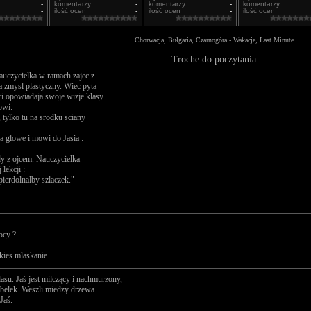
-
komentarzy
-
komentarzy
-
komentarzy
-
ilość ocen
-
ilość ocen
-
ilość ocen
Chorwacja, Bułgaria, Czarnogóra - Wakacje, Last Minute
Troche do poczytania
auczycielka w ramach zajec z
ja zmysl plastyczny. Wiec pyta
ci opowiadaja swoje wizje klasy
owi:
, tylko tu na srodku sciany
za glowe i mowi do Jasia :
ly z ojcem. Nauczycielka
lekcji :
pierdolnalby szlaczek."
ocy ?
kies mlaskanie.
lasu. Jaś jest milczący i nachmurzony,
óbelek. Weszli miedzy drzewa.
Jaś.