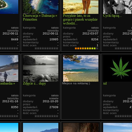
Chorwacja » Dalmacja »
Przyjdzie lato, to za
Cycki łączą...
Primošten
gorąco i piasek wszędzie
wchodzi...
natura
kategoria
natura
kategoria
natura
kategoria
turystyka
turystyka
turystyka
tur
2012-06-11
dodany
2012-06-11
dodany
2012-03-07
dodany
2012-
-
przez
-
przez
-
przez
8449
wyświetleń
10995
wyświetleń
8204
wyświetleń
-
komentarzy
-
komentarzy
-
komentarzy
-
ilość ocen
-
ilość ocen
1
ilość ocen
ombardia »
Zdjęcie z... dupy
xd
Miejsce na reklamę:)
natura
kategoria
natura
kategoria
turystyka
scenerie
poz
2012-01-16
dodany
2011-10-20
dodany
2011-
-
przez
-
przez
8350
wyświetleń
27939
wyświetleń
4
-
komentarzy
-
komentarzy
-
ilość ocen
-
ilość ocen