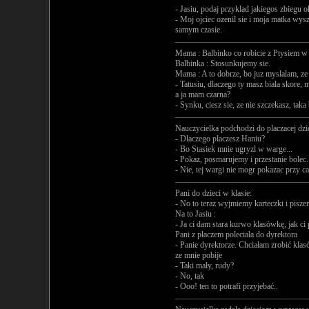
- Jasiu, podaj przyklad jakiegos zbiegu o
- Moj ojciec ozenil sie i moja matka wy
samym czasie.
Mama : Balbinko co robicie z Ptysiem w
Balbinka : Stosunkujemy sie.
Mama : A to dobrze, bo juz myslalam, ze 
- Tatusiu, dlaczego ty masz biala skore,
a ja mam czarna?
- Synku, ciesz sie, ze nie szczekasz, taka
Nauczycielka podchodzi do placzacej dz
- Dlaczego placzesz Haniu?
- Bo Stasiek mnie ugryzl w warge...
- Pokaz, posmarujemy i przestanie bolec.
- Nie, tej wargi nie mogr pokazac przy cal
Pani do dzieci w klasie:
- No to teraz wyjmiemy karteczki i pisz
Na to Jasiu :
- Ja ci dam stara kurwo klasówkę, jak ci 
Pani z płaczem poleciała do dyrektora
- Panie dyrektorze. Chciałam zrobić klas
ze mnie pobije
- Taki mały, rudy?
- No, tak
- Ooo! ten to potrafi przyjebać..