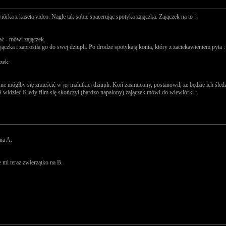
órka z kasetą video. Nagle tak sobie spacerując spotyka zajączka. Zajączek na to :
ać - mówi zajączek.
jączka i zaprosiła go do swej dziupli. Po drodze spotykają konia, który z zaciekawieniem pyta :
zek.
e mógłby się zmieścić w jej malutkiej dziupli. Koń zasmucony, postanowił, że będzie ich śle
 widzieć Kiedy film się skończył (bardzo napalony) zajączek mówi do wiewiórki :
 na A.
e mi teraz zwierzątko na B.