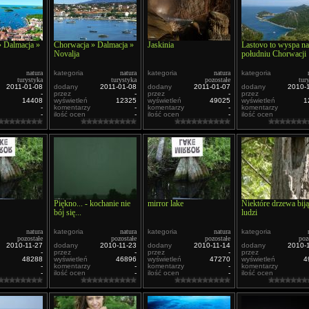
 Dalmacja »
Chorwacja » Dalmacja »
Jaskinia
Lastovo to wyspa na
Novalja
południu Chorwacji
natura
kategoria
natura
kategoria
natura
kategoria
turystyka
turystyka
pozostałe
tur
2011-01-08
dodany
2011-01-08
dodany
2011-01-07
dodany
2010-
-
przez
-
przez
-
przez
14408
wyświetleń
12325
wyświetleń
49025
wyświetleń
1
-
komentarzy
-
komentarzy
-
komentarzy
-
ilość ocen
-
ilość ocen
-
ilość ocen
Piękno... - kochanie nie
mirror lake
Niektóre drzewa biją
bój się...
ludzi
natura
kategoria
natura
kategoria
natura
kategoria
pozostałe
pozostałe
pozostałe
poz
2010-11-27
dodany
2010-11-23
dodany
2010-11-14
dodany
2010-
-
przez
-
przez
-
przez
48288
wyświetleń
46896
wyświetleń
47270
wyświetleń
4
-
komentarzy
-
komentarzy
-
komentarzy
-
ilość ocen
-
ilość ocen
-
ilość ocen