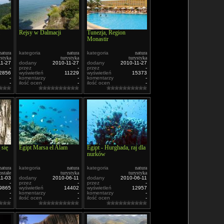
Rejsy w Dalmacji
Tunezja, Region
Monastir
natura
kategoria
natura
kategoria
natura
ystyka
turystyka
turystyka
11-27
dodany
2010-11-27
dodany
2010-11-27
-
przez
-
przez
-
2856
wyświetleń
11229
wyświetleń
15373
-
komentarzy
-
komentarzy
-
-
ilość ocen
-
ilość ocen
-
 się
Egipt Marsa el Alam
Egipt - Hurghada, raj dla
nurków
natura
kategoria
natura
kategoria
natura
ostałe
turystyka
turystyka
11-03
dodany
2010-06-11
dodany
2010-06-11
-
przez
-
przez
-
9865
wyświetleń
14402
wyświetleń
12957
-
komentarzy
-
komentarzy
-
-
ilość ocen
-
ilość ocen
-