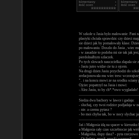
komentarzy
-
komentarzy
ilość ocen
-
ilość ocen
W szkole u Jasia bylo malowanie. Pani n
plastyki chciala sprawdzic czy dzieci ma
sie dzieci jak by pomalowaly klase. Dzie
po malowaniu. Doszlo do Jasia , wiec m
- w zasadzie to podoba mi sie tak jak jest
pierdolnalbym szlaczek.
Po tych slowach nauczcielka zlapala sie 
- Jasiu jutro widze cie tu z ojcem.
Na drugi dzien Jasiu przychodzi do szko
zrelacjonowala mu wiec tresc wczorajszej 
".. i na koncu mowi ze na srodku sciany 
Ojciec popatrzyl na Jasia i mowi:
- Alez Jasiu, to by ch*.*owo wygladalo!
Siedza dwa bachory w lawce i gadaja:
- sluchaj, czy twoi rodzice podjadaja w n
- nie. a czemu pytasz ?
- bo moi chyba tak, bo w nocy slychac ja
Jaś i Małgosia idą na spacer w kierunku 
a Małgosia cały czas szczebiocze jak wr
- Małgośka, dupy dasz? - pyta rzeczowo 
- Ot figlarz, prosił, prosił i wyprosił...