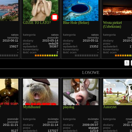
GDZIE TO LATO?
Blue Hole (Belize)
Wrota piekieł
(Uzbekistan)
natura
kategoria
natura
kategoria
natura
kategoria
turystyka
pozostałe
turystyka
tur
2010-06-11
dodany
2010-05-14
dodany
2010-05-11
dodany
2010-
-
przez
teda28
przez
-
przez
15927
wyświetleń
50367
wyświetleń
15352
wyświetleń
1
-
komentarzy
-
komentarzy
-
komentarzy
-
ilość ocen
2
ilość ocen
-
ilość ocen
1
LOSOWE
?
MythBusted
playdog
Autorytet
pozostałe
kategoria
zwierzęta
kategoria
zwierzęta
kategoria
rysu
pozostałe
pozostałe
psy
poz
2011-11-21
dodany
2010-11-14
dodany
2009-06-07
dodany
2011-
-
przez
-
przez
skarpet
przez
9127
wyświetleń
137027
wyświetleń
11519
wyświetleń
1