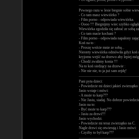
Pewnego razu w lesie biegnie sobie wiewi
- Co tam masz wiewiórko ?
- Film porno - odpowiada wiewiórka.
- Oooo !!! Biegnijmy wiec szybko ogląd
Wiewiórka zgodziła się zabrać ze sobą za
- Co tam macie kochani ?
- Film porno - odpowiada napalony zając
Koń na to :
- Proszę weźcie mnie ze sobą...
Niestety wiewiórka odmówiła gdyż koń ni
kryjomu wejść na drzewo aby lepiej mógł
- Chodź zwalimy konia !!!
Na to koń siedzący na drzewie :
- Nie nie nie, to ja już sam zejdę!
Pani pyta dzieci:
- Powiedzcie mi dzieci jakieś zwierzątko
Jasio wstaje i mówi:
- A może to karp???
- Nie Jasiu, siadaj. No dobrze powiedzci
Jasio na to:
- Być może to karp???
- Jasiu za drzwi!!!
Jasio wychodzi.
- Powiedzcie mi teraz zwierzątko na C.
Nagle drzwi się otwierają i Jasio mówi:
- Czyżby to był karp???