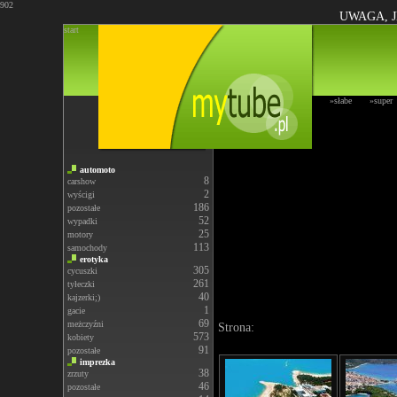
902
UWAGA, J
start
»słabe
»super
automoto
8
carshow
2
wyścigi
186
pozostałe
52
wypadki
25
motory
113
samochody
erotyka
305
cycuszki
261
tyłeczki
40
kajzerki;)
1
gacie
69
meżczyźni
Strona:
573
kobiety
91
pozostałe
imprezka
38
zrzuty
46
pozostałe