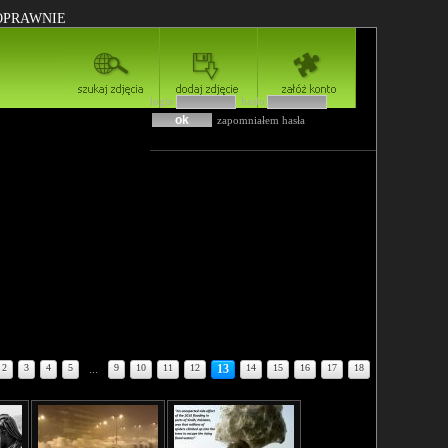
POPRAWNIE
login
hasło
zapomniałem hasła
2
3
4
5
...
9
10
11
12
13
14
15
16
17
18