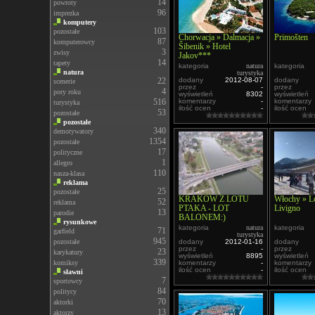
14
powroty
96
imprezka
komputery
103
pozostałe
Chorwacja » Dalmacja »
Primošten
87
komputerowcy
Šibenik » Hotel
3
zwisy
Jakov***
14
tapety
kategoria
natura
kategoria
natura
turystyka
22
dodany
2012-08-07
dodany
scenerie
przez
-
przez
4
pory roku
wyświetleń
8302
wyświetleń
516
komentarzy
-
komentarzy
turystyka
ilość ocen
-
ilość ocen
53
pozostałe
pozostałe
340
demotywatory
1354
pozostałe
17
polityczne
1
allegro
110
nasza-klasa
reklama
25
pozostałe
KRAKÓW Z LOTU
Włochy » L
52
reklama
PTAKA - LOT
Livigno
13
parodie
BALONEM:)
rysunkowe
kategoria
natura
kategoria
71
garfield
turystyka
945
pozostałe
dodany
2012-01-16
dodany
przez
-
przez
23
karykatury
wyświetleń
8895
wyświetleń
339
komiksy
komentarzy
-
komentarzy
ilość ocen
-
ilość ocen
sławni
7
sportowcy
84
politycy
70
aktorki
13
aktorzy