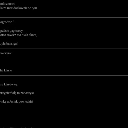
kolicznosci.
szla za maz doslownie w tym
 ogrodzie ?
palicie papierosy.
 mama rowiez ma biala skore,
 byla balanga!
iewczynki.
ej klasie.
emy klasówkę.
przypierdolę to zobaczysz.
ówkę a Jasiek powiedział