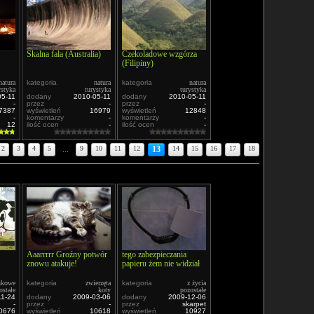
Skalna fala (Australia)
Czekoladowe wzgórza
(Filipiny)
natura
kategoria
natura
kategoria
natura
ystyka
turystyka
turystyka
05-11
dodany
2010-05-11
dodany
2010-05-11
-
przez
-
przez
-
7387
wyświetleń
16979
wyświetleń
12848
-
komentarzy
-
komentarzy
-
12
ilość ocen
-
ilość ocen
-
2
3
4
5
...
9
10
11
12
13
14
15
16
17
18
Aaarrrrr Groźny potwór
tego zabezpieczania
znowu atakuje!
papieru żem nie widział
nkowe
kategoria
zwierzęta
kategoria
z życia
ostałe
koty
pozostałe
11-24
dodany
2009-03-06
dodany
2009-12-06
-
przez
-
przez
skarpet
0676
wyświetleń
10618
wyświetleń
10927