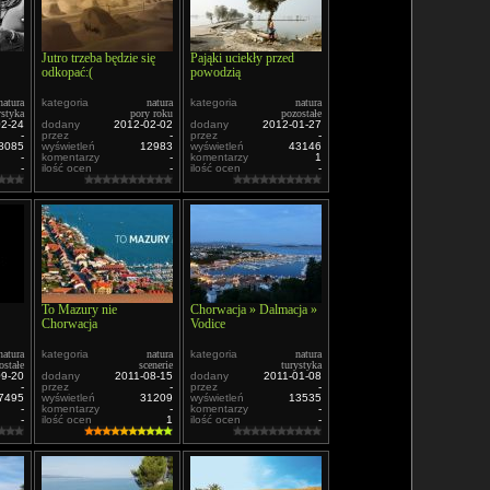
Jutro trzeba będzie się
Pająki uciekły przed
odkopać:(
powodzią
natura
kategoria
natura
kategoria
natura
ystyka
pory roku
pozostałe
02-24
dodany
2012-02-02
dodany
2012-01-27
-
przez
-
przez
-
8085
wyświetleń
12983
wyświetleń
43146
-
komentarzy
-
komentarzy
1
-
ilość ocen
-
ilość ocen
-
To Mazury nie
Chorwacja » Dalmacja »
Chorwacja
Vodice
natura
kategoria
natura
kategoria
natura
ostałe
scenerie
turystyka
09-20
dodany
2011-08-15
dodany
2011-01-08
-
przez
-
przez
-
7495
wyświetleń
31209
wyświetleń
13535
-
komentarzy
-
komentarzy
-
-
ilość ocen
1
ilość ocen
-