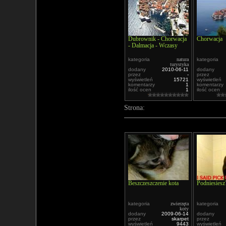
Dubrownik - Chorwacja
Chorwacja
- Dalmacja - Wczasy
kategoria
natura
kategoria
turystyka
dodany
2010-06-11
dodany
przez
-
przez
wyświetleń
15721
wyświetleń
komentarzy
1
komentarzy
ilość ocen
1
ilość ocen
Strona:
Beszczeszczenie kota
Podniesiesz
kategoria
zwierzęta
kategoria
koty
dodany
2009-06-14
dodany
przez
skarpet
przez
wyświetleń
9443
wyświetleń