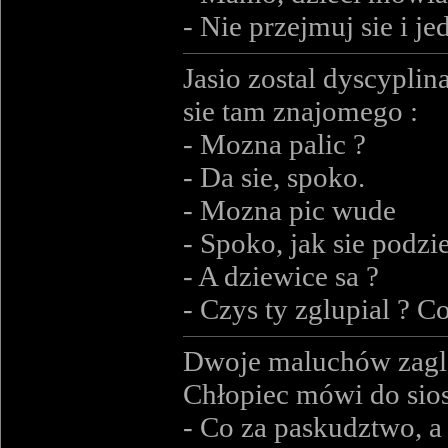
- Nie przejmuj sie i je
Jasio zostal dyscyplin
sie tam znajomego :
- Mozna palic ?
- Da sie, spoko.
- Mozna pic wude
- Spoko, jak sie podz
- A dziewice sa ?
- Czys ty zglupial ? 
Dwoje maluchów zagląd
Chłopiec mówi do sios
- Co za paskudztwo, a