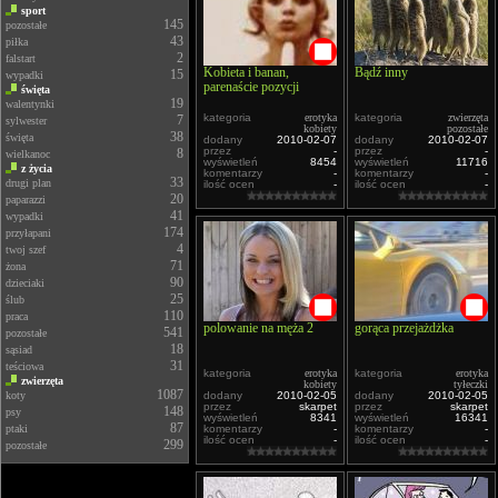
sport
145
pozostałe
43
piłka
2
falstart
Kobieta i banan,
Bądź inny
15
wypadki
parenaście pozycji
święta
19
walentynki
kategoria
erotyka
kategoria
zwierzęta
7
sylwester
kobiety
pozostałe
38
święta
dodany
2010-02-07
dodany
2010-02-07
przez
-
przez
-
8
wielkanoc
wyświetleń
8454
wyświetleń
11716
z życia
komentarzy
-
komentarzy
-
33
drugi plan
ilość ocen
-
ilość ocen
-
20
paparazzi
41
wypadki
174
przyłapani
4
twoj szef
71
żona
90
dzieciaki
25
ślub
110
praca
polowanie na męża 2
gorąca przejażdżka
541
pozostałe
18
sąsiad
31
teściowa
kategoria
erotyka
kategoria
erotyka
zwierzęta
kobiety
tyłeczki
1087
koty
dodany
2010-02-05
dodany
2010-02-05
przez
skarpet
przez
skarpet
148
psy
wyświetleń
8341
wyświetleń
16341
87
ptaki
komentarzy
-
komentarzy
-
ilość ocen
-
ilość ocen
-
299
pozostałe