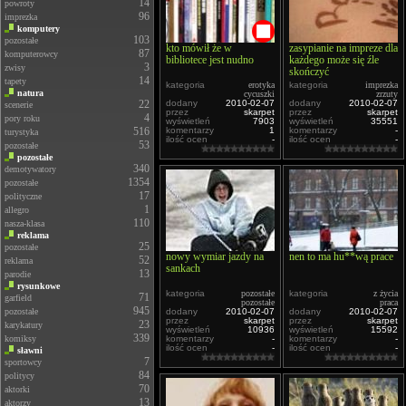
14
powroty
96
imprezka
komputery
103
pozostałe
kto mówił że w
zasypianie na impreze dla
87
komputerowcy
bibliotece jest nudno
każdego może się źle
3
zwisy
skończyć
14
tapety
kategoria
erotyka
kategoria
imprezka
natura
cycuszki
zrzuty
22
dodany
2010-02-07
dodany
2010-02-07
scenerie
przez
skarpet
przez
skarpet
4
pory roku
wyświetleń
7903
wyświetleń
35551
516
komentarzy
1
komentarzy
-
turystyka
ilość ocen
-
ilość ocen
-
53
pozostałe
pozostałe
340
demotywatory
1354
pozostałe
17
polityczne
1
allegro
110
nasza-klasa
reklama
25
pozostałe
nowy wymiar jazdy na
nen to ma hu**wą prace
52
reklama
sankach
13
parodie
rysunkowe
kategoria
pozostałe
kategoria
z życia
71
garfield
pozostałe
praca
945
pozostałe
dodany
2010-02-07
dodany
2010-02-07
przez
skarpet
przez
skarpet
23
karykatury
wyświetleń
10936
wyświetleń
15592
339
komiksy
komentarzy
-
komentarzy
-
ilość ocen
-
ilość ocen
-
sławni
7
sportowcy
84
politycy
70
aktorki
13
aktorzy