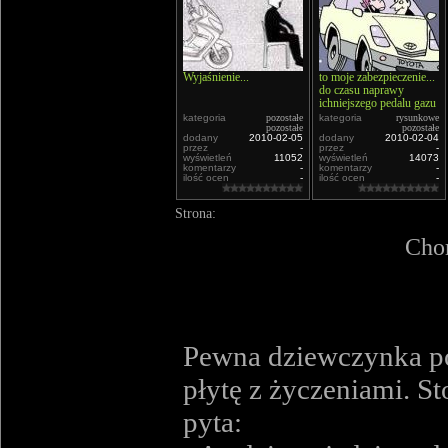
Wyjaśnienie...
to moje zabezpieczenie...
do czasu naprawy
ichniejszego pedalu gazu
kategoria
pozostałe
kategoria
rysunkowe
pozostałe
pozostałe
dodany
2010-02-05
dodany
2010-02-04
przez
-
przez
-
wyświetleń
11052
wyświetleń
14073
komentarzy
-
komentarzy
-
ilość ocen
-
ilość ocen
-
Strona:
Chor
Pewna dziewczynka pos
płytę z życzeniami. St
pyta: