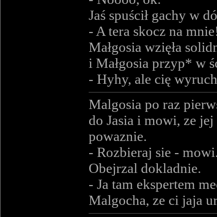
Jaś spuścił gachy w dó
- A tera skocz na mnie
Małgosia wzięła solidn
i Małgosia przyp* w śc
- Hyhy, ale cię wyruc
Malgosia po raz pierw
do Jasia i mowi, ze je
powaznie.
- Rozbieraj sie - mowi
Obejrzal dokladnie.
- Ja tam ekspertem me
Malgocha, ze ci jaja u