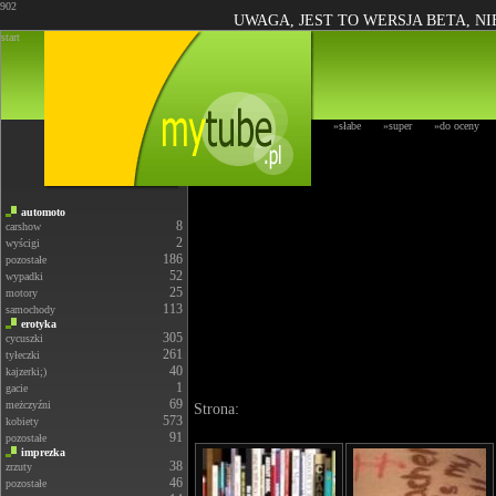
902
UWAGA, JEST TO WERSJA BETA, N
start
»słabe
»super
»do oceny
automoto
8
carshow
2
wyścigi
186
pozostałe
52
wypadki
25
motory
113
samochody
erotyka
305
cycuszki
261
tyłeczki
40
kajzerki;)
1
gacie
69
meżczyźni
Strona:
573
kobiety
91
pozostałe
imprezka
38
zrzuty
46
pozostałe