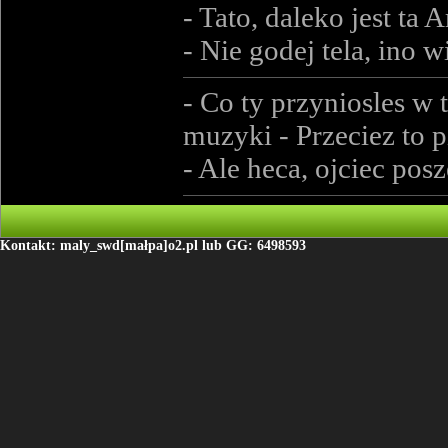
- Tato, daleko jest ta
- Nie godej tela, ino w
- Co ty przyniosles w 
muzyki - Przeciez to 
- Ale heca, ojciec pos
Kontakt: maly_swd[małpa]o2.pl lub GG: 6498593