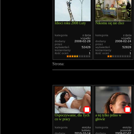
Idioci roku 2008 Luty
Nikomu się nie chce
kategoria
z życia
kategoria
z życia
wypadki
wypadki
dodany
2008-02-28
dodany
2008-02-24
przez
-
przez
-
wyświetleń
52426
wyświetleń
52828
komentarzy
-
komentarzy
-
ilość ocen
1
ilość ocen
1
Strona:
Ospoczywanie, dla Tych
a tej tylko jedno w
co w pracy
głowie
kategoria
erotyka
kategoria
erotyka
kobiety
pozostałe
dodany
2010-10-14
dodany
2009-07-07