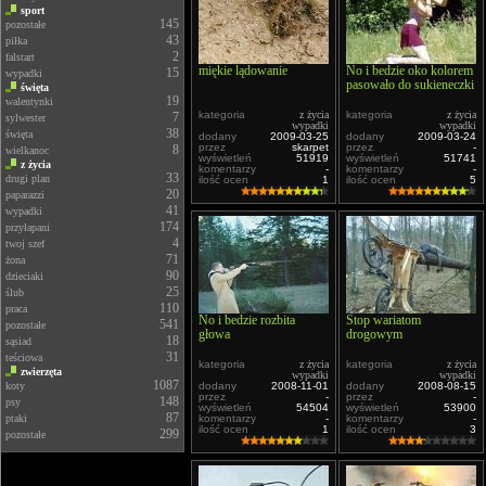
sport
145
pozostałe
43
piłka
2
falstart
miękie lądowanie
No i bedzie oko kolorem
15
wypadki
pasowało do sukieneczki
święta
19
walentynki
kategoria
z życia
kategoria
z życia
7
sylwester
wypadki
wypadki
38
święta
dodany
2009-03-25
dodany
2009-03-24
przez
skarpet
przez
-
8
wielkanoc
wyświetleń
51919
wyświetleń
51741
z życia
komentarzy
-
komentarzy
-
33
drugi plan
ilość ocen
1
ilość ocen
5
20
paparazzi
41
wypadki
174
przyłapani
4
twoj szef
71
żona
90
dzieciaki
25
ślub
110
praca
No i bedzie rozbita
Stop wariatom
541
pozostałe
głowa
drogowym
18
sąsiad
31
teściowa
kategoria
z życia
kategoria
z życia
zwierzęta
wypadki
wypadki
1087
koty
dodany
2008-11-01
dodany
2008-08-15
przez
-
przez
-
148
psy
wyświetleń
54504
wyświetleń
53900
87
ptaki
komentarzy
-
komentarzy
-
ilość ocen
1
ilość ocen
3
299
pozostałe