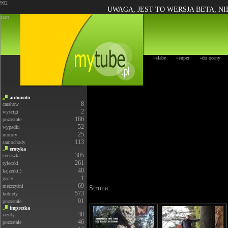
902
UWAGA, JEST TO WERSJA BETA, N
start
»słabe
»super
»do oceny
automoto
8
carshow
2
wyścigi
186
pozostałe
52
wypadki
25
motory
113
samochody
erotyka
305
cycuszki
261
tyłeczki
40
kajzerki;)
1
gacie
69
meżczyźni
Strona:
573
kobiety
91
pozostałe
imprezka
38
zrzuty
46
pozostałe