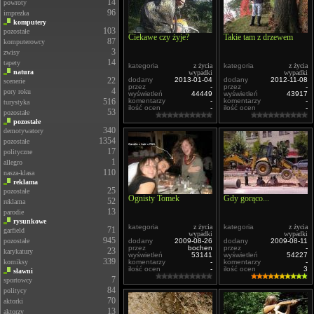
14
powroty
96
imprezka
komputery
103
pozostałe
Ciekawe czy żyje?
Takie tam z drzewem
87
komputerowcy
3
zwisy
14
tapety
kategoria
z życia
kategoria
z życia
natura
wypadki
wypadki
22
dodany
2013-01-04
dodany
2012-11-08
scenerie
przez
-
przez
-
4
pory roku
wyświetleń
44449
wyświetleń
43917
516
komentarzy
-
komentarzy
-
turystyka
ilość ocen
-
ilość ocen
-
53
pozostałe
pozostałe
340
demotywatory
1354
pozostałe
17
polityczne
1
allegro
110
nasza-klasa
reklama
25
pozostałe
Ognisty Tomek
Gdy gorąco...
52
reklama
13
parodie
rysunkowe
kategoria
z życia
kategoria
z życia
71
garfield
wypadki
wypadki
945
pozostałe
dodany
2009-08-26
dodany
2009-08-11
przez
bochen
przez
-
23
karykatury
wyświetleń
53141
wyświetleń
54227
339
komiksy
komentarzy
-
komentarzy
-
ilość ocen
-
ilość ocen
3
sławni
7
sportowcy
84
politycy
70
aktorki
13
aktorzy