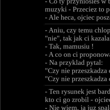
- Co ty przyniosles w 
muzyki - Przeciez to 
- Ale heca, ojciec pos
- Aniu, czy temu chlop
"nie", tak jak ci kazal
- Tak, mamusiu !
- A co on ci proponow
- Na przyklad pytal:
"Czy nie przeszkadza c
"Czy nie przeszkadza c
- Ten rysunek jest bar
kto ci go zrobil - ojci
- Nie wiem, ja juz spa