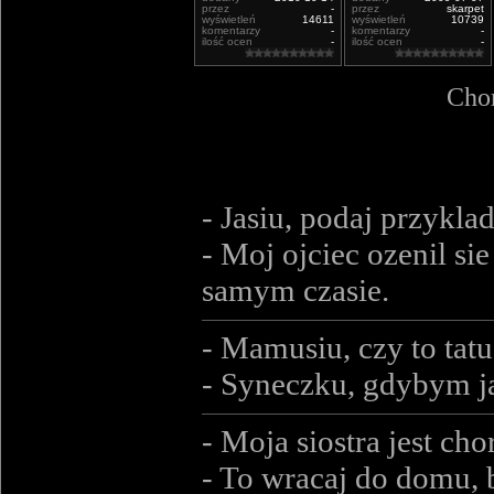
przez
-
przez
skarpet
wyświetleń
14611
wyświetleń
10739
komentarzy
-
komentarzy
-
ilość ocen
-
ilość ocen
-
Chor
- Jasiu, podaj przykla
- Moj ojciec ozenil s
samym czasie.
- Mamusiu, czy to tatu
- Syneczku, gdybym ja l
- Moja siostra jest cho
- To wracaj do domu, 