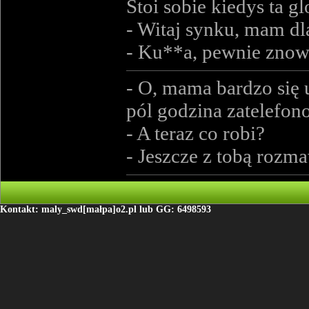
Stoi sobie kiedys ta 
- Witaj synku, mam dla
- Ku**a, pewnie znow
- O, mama bardzo się 
pól godzina zatelefono
- A teraz co robi?
- Jeszcze z tobą rozma
Kontakt: maly_swd[małpa]o2.pl lub GG: 6498593