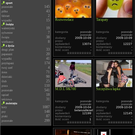
sport
145
pozostałe
43
piłka
2
falstart
Rozweselacz
Tarapaty
15
wypadki
święta
19
walentynki
kategoria
pozostałe
kategoria
pozostałe
7
sylwester
pozostałe
pozostałe
38
święta
dodany
2009-10-09
dodany
2009-10-09
przez
-
przez
-
8
wielkanoc
wyświetleń
13074
wyświetleń
12227
z życia
komentarzy
-
komentarzy
-
33
drugi plan
ilość ocen
-
ilość ocen
-
20
paparazzi
41
wypadki
174
przyłapani
4
twoj szef
71
żona
90
dzieciaki
25
ślub
110
praca
M.D.L 0&700
Szczęśliwa łapka
541
pozostałe
18
sąsiad
31
teściowa
kategoria
pozostałe
kategoria
pozostałe
zwierzęta
pozostałe
pozostałe
1087
koty
dodany
2009-10-04
dodany
2009-10-04
przez
belarusdiesel
przez
-
148
psy
wyświetleń
12199
wyświetleń
12145
87
ptaki
komentarzy
-
komentarzy
-
ilość ocen
1
ilość ocen
-
299
pozostałe