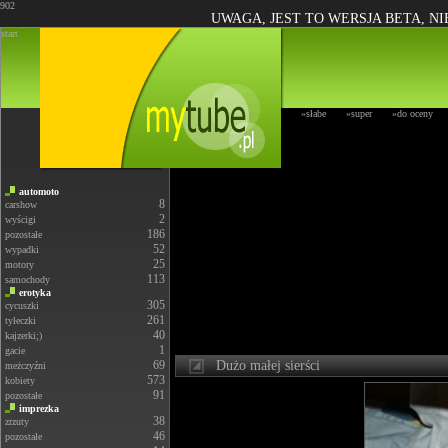
902
UWAGA, JEST TO WERSJA BETA, N
start
»słabe
»super
»do oceny
automoto
8
carshow
2
wyścigi
186
pozostałe
52
wypadki
25
motory
113
samochody
erotyka
305
cycuszki
261
tyłeczki
40
kajzerki;)
1
gacie
69
Dużo małej sierści
meżczyźni
573
kobiety
91
pozostałe
imprezka
38
zrzuty
46
pozostałe