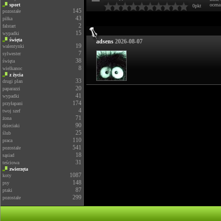
sport
ocena
0pkt
145
pozostałe
43
piłka
2
falstart
15
wypadki
święta
adsens
2026-08-07
19
walentynki
7
sylwester
38
święta
8
wielkanoc
z życia
33
drugi plan
20
paparazzi
41
wypadki
174
przyłapani
4
twoj szef
71
żona
90
dzieciaki
25
ślub
110
praca
541
pozostałe
18
sąsiad
31
teściowa
zwierzęta
1087
koty
148
psy
87
ptaki
299
pozostałe