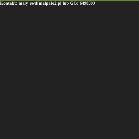
Kontakt: maly_swd[małpa]o2.pl lub GG: 6498593