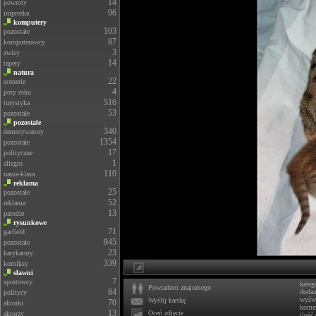
14
powroty
96
imprezka
komputery
103
pozostałe
87
komputerowcy
3
zwisy
14
tapety
natura
22
scenerie
4
pory roku
516
turystyka
53
pozostałe
pozostałe
340
demotywatory
1354
pozostałe
17
polityczne
1
allegro
110
nasza-klasa
reklama
25
pozostałe
52
reklama
13
parodie
rysunkowe
71
garfield
945
pozostałe
23
karykatury
339
komiksy
sławni
7
sportowcy
kateg
Powiadom znajomego
84
doda
politycy
wyświ
Wyślij kartkę
70
aktorki
komen
13
Oceń zdjęcie
aktorzy
ilość