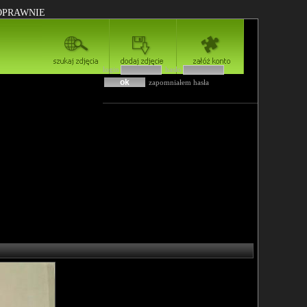
POPRAWNIE
login
hasło
zapomniałem hasła