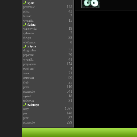
sport
145
pozostałe
43
piłka
2
falstart
15
wypadki
święta
19
walentynki
7
sylwester
38
święta
8
wielkanoc
z życia
33
drugi plan
20
paparazzi
41
wypadki
174
przyłapani
4
twoj szef
71
żona
90
dzieciaki
25
ślub
110
praca
541
pozostałe
18
sąsiad
31
teściowa
zwierzęta
1087
koty
148
psy
87
ptaki
299
pozostałe