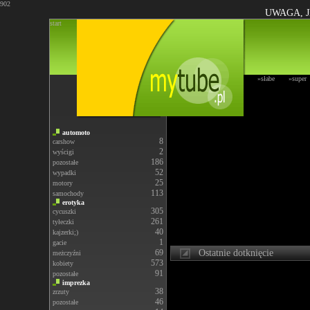
902
UWAGA, J
start
»słabe
»super
automoto
8
carshow
2
wyścigi
186
pozostałe
52
wypadki
25
motory
113
samochody
erotyka
305
cycuszki
261
tyłeczki
40
kajzerki;)
1
gacie
69
Ostatnie dotknięcie
meżczyźni
573
kobiety
91
pozostałe
imprezka
38
zrzuty
46
pozostałe