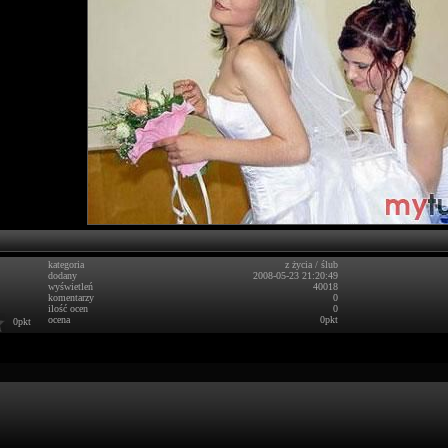
kategoria
z życia
/
ślub
dodany
2008-05-23 21:20:49
wyświetleń
40018
komentarzy
0
ilość ocen
0
ocena
0pkt
0pkt