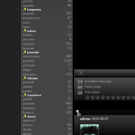
14
powroty
96
imprezka
komputery
103
pozostałe
87
komputerowcy
3
zwisy
14
tapety
natura
22
scenerie
4
pory roku
516
turystyka
53
pozostałe
pozostałe
340
demotywatory
1354
pozostałe
17
polityczne
1
allegro
110
nasza-klasa
reklama
Powiadom znajomego
25
pozostałe
52
reklama
Wyślij kartkę
13
parodie
Oceń zdjęcie
rysunkowe
71
garfield
945
pozostałe
23
karykatury
339
komiksy
sławni
adsens
2026-08-07
7
sportowcy
84
politycy
70
aktorki
13
aktorzy