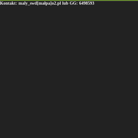
Kontakt: maly_swd[małpa]o2.pl lub GG: 6498593