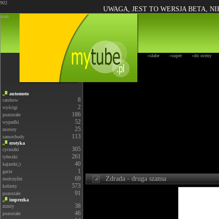
902
UWAGA, JEST TO WERSJA BETA, N
start
»słabe
»super
»do oceny
automoto
8
carshow
2
wyścigi
186
pozostałe
52
wypadki
25
motory
113
samochody
erotyka
305
cycuszki
261
tyłeczki
40
kajzerki;)
1
gacie
69
Zdrada - druga szansa
meżczyźni
573
kobiety
91
pozostałe
imprezka
38
zrzuty
46
pozostałe