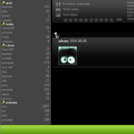
kateg
sport
Powiadom znajomego
doda
145
pozostałe
wyświ
Wyślij kartkę
43
piłka
komen
Oceń zdjęcie
2
ilość
falstart
ocena
0pkt
15
wypadki
święta
19
walentynki
7
sylwester
38
święta
adsens
2026-08-08
8
wielkanoc
z życia
33
drugi plan
20
paparazzi
41
wypadki
174
przyłapani
4
twoj szef
71
żona
90
dzieciaki
25
ślub
110
praca
541
pozostałe
18
sąsiad
31
teściowa
zwierzęta
1087
koty
148
psy
87
ptaki
299
pozostałe