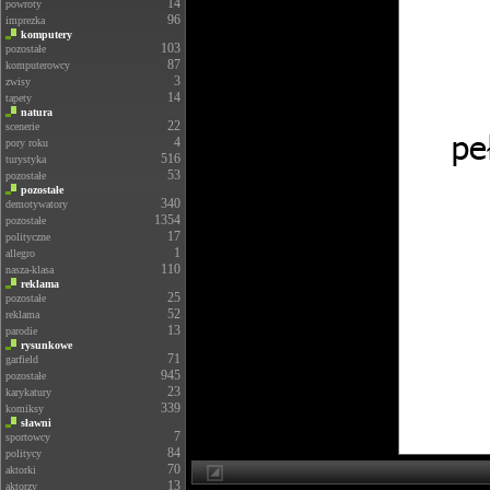
14
powroty
96
imprezka
komputery
103
pozostałe
87
komputerowcy
3
zwisy
14
tapety
natura
22
scenerie
4
pory roku
516
turystyka
53
pozostałe
pozostałe
340
demotywatory
1354
pozostałe
17
polityczne
1
allegro
110
nasza-klasa
reklama
25
pozostałe
52
reklama
13
parodie
rysunkowe
71
garfield
945
pozostałe
23
karykatury
339
komiksy
sławni
7
sportowcy
84
politycy
70
aktorki
13
aktorzy