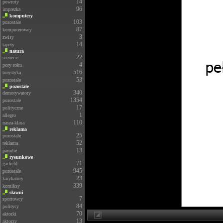
14
powroty
96
imprezka
komputery
103
pozostałe
87
komputerowcy
3
zwisy
14
tapety
natura
22
scenerie
4
pory roku
516
turystyka
53
pozostałe
pozostałe
340
demotywatory
1354
pozostałe
17
polityczne
1
allegro
110
nasza-klasa
reklama
25
pozostałe
52
reklama
13
parodie
rysunkowe
71
garfield
945
pozostałe
23
karykatury
339
komiksy
sławni
7
sportowcy
84
politycy
70
aktorki
13
aktorzy