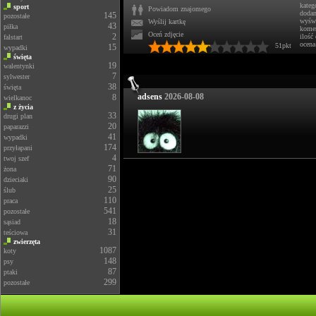
kateg
sport
Powiadom znajomego
doda
145
pozostałe
wyświ
Wyślij kartkę
43
piłka
komen
Oceń zdjęcie
2
ilość
falstart
ocena
51pkt
15
wypadki
święta
19
walentynki
7
sylwester
38
święta
adsens
2026-08-08
8
wielkanoc
z życia
33
drugi plan
20
paparazzi
41
wypadki
174
przyłapani
4
twoj szef
71
żona
90
dzieciaki
25
ślub
110
praca
541
pozostałe
18
sąsiad
31
teściowa
zwierzęta
1087
koty
148
psy
87
ptaki
299
pozostałe