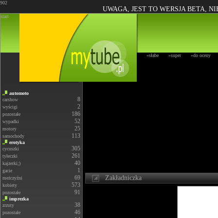
902
UWAGA, JEST TO WERSJA BETA, N
start
»słabe
»super
»do oceny
automoto
8
carshow
2
wyścigi
186
pozostałe
52
wypadki
25
motory
113
samochody
erotyka
305
cycuszki
261
tyłeczki
40
kajzerki;)
1
gacie
69
Zakładniczka
meżczyźni
573
kobiety
91
pozostałe
imprezka
38
zrzuty
46
pozostałe