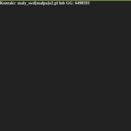
Kontakt: maly_swd[małpa]o2.pl lub GG: 6498593