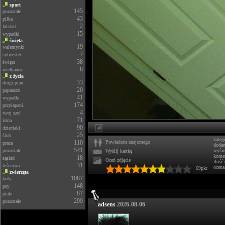
sport
145
pozostałe
43
piłka
2
falstart
15
wypadki
święta
19
walentynki
7
sylwester
38
święta
8
wielkanoc
z życia
33
drugi plan
20
paparazzi
41
wypadki
174
przyłapani
4
twoj szef
71
żona
90
dzieciaki
25
ślub
kateg
110
Powiadom znajomego
praca
doda
541
pozostałe
wyświ
Wyślij kartkę
komen
18
sąsiad
Oceń zdjęcie
ilość
31
teściowa
ocena
69pkt
zwierzęta
1087
koty
148
psy
87
ptaki
299
pozostałe
adsens
2026-08-06