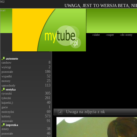
902
UWAGA, JEST TO WERSJA BETA, N
start
»słabe
»super
»do oceny
automoto
8
carshow
2
wyścigi
186
pozostałe
52
wypadki
25
motory
113
samochody
erotyka
305
cycuszki
261
tyłeczki
40
kajzerki;)
1
gacie
69
Uwaga na zdjęcia z nk
meżczyźni
573
kobiety
91
pozostałe
imprezka
38
zrzuty
46
pozostałe