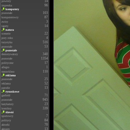
14
powroty
96
imprezka
komputery
103
pozostałe
87
komputerowcy
3
zwisy
14
tapety
natura
22
scenerie
4
pory roku
516
turystyka
53
pozostałe
pozostałe
340
demotywatory
1354
pozostałe
17
polityczne
1
allegro
110
nasza-klasa
reklama
25
pozostałe
52
reklama
13
parodie
rysunkowe
71
garfield
945
pozostałe
23
karykatury
339
komiksy
sławni
7
sportowcy
84
politycy
70
aktorki
13
aktorzy