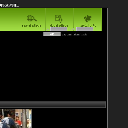
POPRAWNIE
login
hasło
zapomniałem hasła