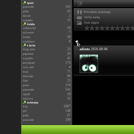
sport
145
pozostałe
43
piłka
Powiadom znajomego
2
falstart
Wyślij kartkę
15
wypadki
Oceń zdjęcie
święta
19
walentynki
7
sylwester
38
święta
8
wielkanoc
z życia
33
adsens
2026-08-06
drugi plan
20
paparazzi
41
wypadki
174
przyłapani
4
twoj szef
71
żona
90
dzieciaki
25
ślub
110
praca
541
pozostałe
18
sąsiad
31
teściowa
zwierzęta
1087
koty
148
psy
87
ptaki
299
pozostałe