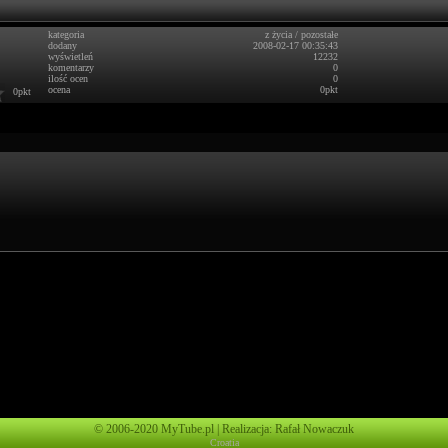
kategoria
z życia
/
pozostałe
dodany
2008-02-17 00:35:43
wyświetleń
12232
komentarzy
0
ilość ocen
0
ocena
0pkt
0pkt
© 2006-2020 MyTube.pl | Realizacja: Rafał Nowaczuk
Croatia