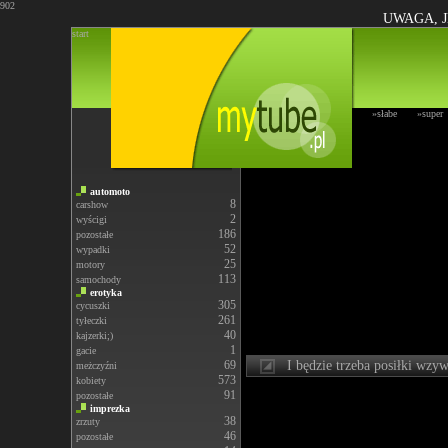
902
UWAGA, J
start
»słabe
»super
automoto
8
carshow
2
wyścigi
186
pozostałe
52
wypadki
25
motory
113
samochody
erotyka
305
cycuszki
261
tyłeczki
40
kajzerki;)
1
gacie
69
I będzie trzeba posiłki wzy
meżczyźni
573
kobiety
91
pozostałe
imprezka
38
zrzuty
46
pozostałe