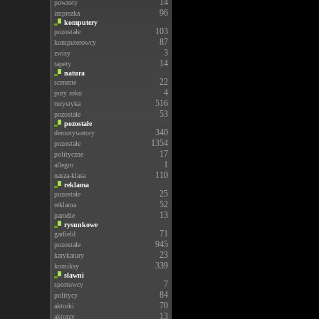
14
powroty
96
imprezka
komputery
103
pozostałe
87
komputerowcy
3
zwisy
14
tapety
natura
22
scenerie
4
pory roku
516
turystyka
53
pozostałe
pozostałe
340
demotywatory
1354
pozostałe
17
polityczne
1
allegro
110
nasza-klasa
reklama
25
pozostałe
52
reklama
13
parodie
rysunkowe
71
garfield
945
pozostałe
23
karykatury
339
komiksy
sławni
7
sportowcy
84
politycy
70
aktorki
13
aktorzy