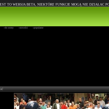
EST TO WERSJA BETA, NIEKTÓRE FUNKCJE MOGĄ NIE DZIAŁAC 
»do oceny
»nowości
»popularne
wać