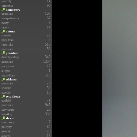
14
powroty
96
imprezka
komputery
103
pozostałe
87
komputerowcy
3
zwisy
14
tapety
natura
22
scenerie
4
pory roku
516
turystyka
53
pozostałe
pozostałe
340
demotywatory
1354
pozostałe
17
polityczne
1
allegro
110
nasza-klasa
reklama
25
pozostałe
52
reklama
13
parodie
rysunkowe
71
garfield
945
pozostałe
23
karykatury
339
komiksy
sławni
7
sportowcy
84
politycy
70
aktorki
13
aktorzy