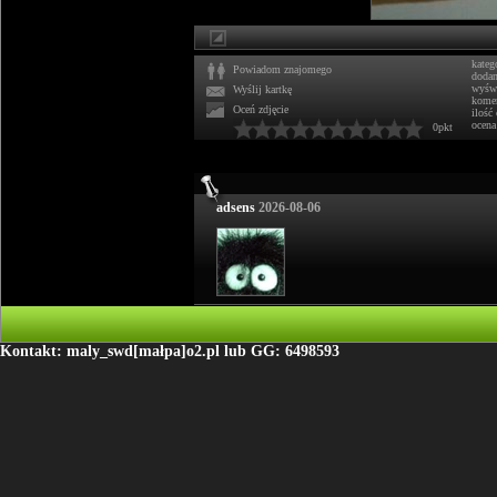
kateg
Powiadom znajomego
doda
wyświ
Wyślij kartkę
komen
Oceń zdjęcie
ilość
ocena
0pkt
adsens
2026-08-06
Kontakt: maly_swd[małpa]o2.pl lub GG: 6498593