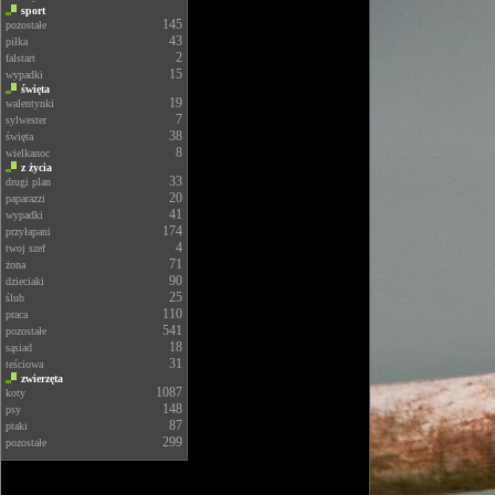
sport
145
pozostałe
43
piłka
2
falstart
15
wypadki
święta
19
walentynki
7
sylwester
38
święta
8
wielkanoc
z życia
33
drugi plan
20
paparazzi
41
wypadki
174
przyłapani
4
twoj szef
71
żona
90
dzieciaki
25
ślub
110
praca
541
pozostałe
18
sąsiad
31
teściowa
zwierzęta
1087
koty
148
psy
87
ptaki
299
pozostałe