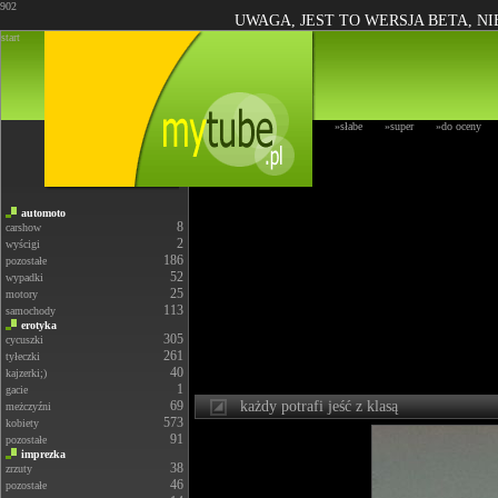
902
UWAGA, JEST TO WERSJA BETA, N
start
»słabe
»super
»do oceny
automoto
8
carshow
2
wyścigi
186
pozostałe
52
wypadki
25
motory
113
samochody
erotyka
305
cycuszki
261
tyłeczki
40
kajzerki;)
1
gacie
69
każdy potrafi jeść z klasą
meżczyźni
573
kobiety
91
pozostałe
imprezka
38
zrzuty
46
pozostałe