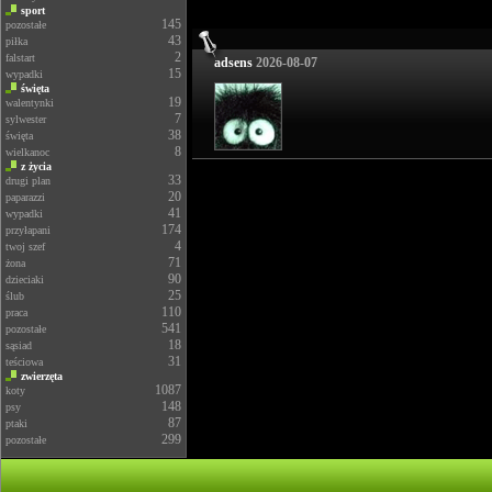
sport
145
pozostałe
43
piłka
2
falstart
adsens
2026-08-07
15
wypadki
święta
19
walentynki
7
sylwester
38
święta
8
wielkanoc
z życia
33
drugi plan
20
paparazzi
41
wypadki
174
przyłapani
4
twoj szef
71
żona
90
dzieciaki
25
ślub
110
praca
541
pozostałe
18
sąsiad
31
teściowa
zwierzęta
1087
koty
148
psy
87
ptaki
299
pozostałe