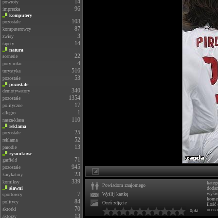
14
powroty
96
imprezka
komputery
103
pozostałe
87
komputerowcy
3
zwisy
14
tapety
natura
22
scenerie
4
pory roku
516
turystyka
53
pozostałe
pozostałe
340
demotywatory
1354
pozostałe
17
polityczne
1
allegro
110
nasza-klasa
reklama
25
pozostałe
52
reklama
13
parodie
rysunkowe
71
garfield
945
pozostałe
23
karykatury
339
komiksy
kateg
Powiadom znajomego
sławni
doda
7
wyświ
Wyślij kartkę
sportowcy
komen
84
politycy
Oceń zdjęcie
ilość
70
aktorki
ocena
0pkt
13
aktorzy