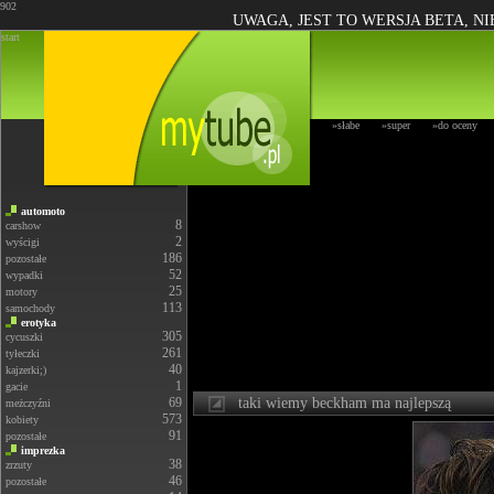
902
UWAGA, JEST TO WERSJA BETA, N
start
»słabe
»super
»do oceny
automoto
8
carshow
2
wyścigi
186
pozostałe
52
wypadki
25
motory
113
samochody
erotyka
305
cycuszki
261
tyłeczki
40
kajzerki;)
1
gacie
69
taki wiemy beckham ma najlepszą
meżczyźni
573
kobiety
91
pozostałe
imprezka
38
zrzuty
46
pozostałe