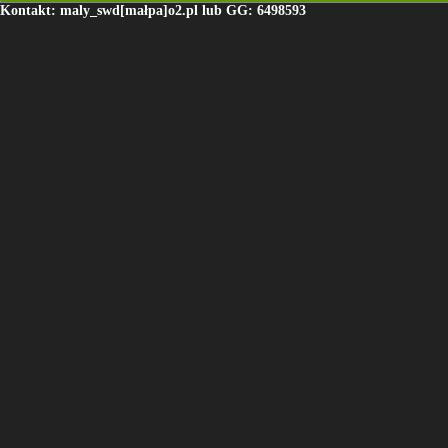
Kontakt: maly_swd[małpa]o2.pl lub GG: 6498593