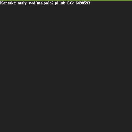
Kontakt: maly_swd[małpa]o2.pl lub GG: 6498593