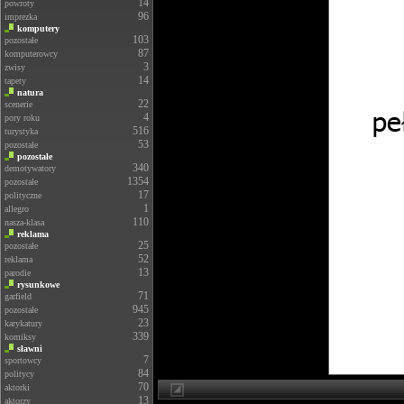
14
powroty
96
imprezka
komputery
103
pozostałe
87
komputerowcy
3
zwisy
14
tapety
natura
22
scenerie
4
pory roku
516
turystyka
53
pozostałe
pozostałe
340
demotywatory
1354
pozostałe
17
polityczne
1
allegro
110
nasza-klasa
reklama
25
pozostałe
52
reklama
13
parodie
rysunkowe
71
garfield
945
pozostałe
23
karykatury
339
komiksy
sławni
7
sportowcy
84
politycy
70
aktorki
13
aktorzy