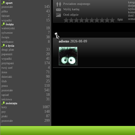
kateg
sport
Powiadom znajomego
doda
145
pozostałe
wyświ
Wyślij kartkę
43
piłka
komen
Oceń zdjęcie
2
ilość
falstart
ocena
0pkt
15
wypadki
święta
19
walentynki
7
sylwester
38
święta
adsens
2026-08-09
8
wielkanoc
z życia
33
drugi plan
20
paparazzi
41
wypadki
174
przyłapani
4
twoj szef
71
żona
90
dzieciaki
25
ślub
110
praca
541
pozostałe
18
sąsiad
31
teściowa
zwierzęta
1087
koty
148
psy
87
ptaki
299
pozostałe