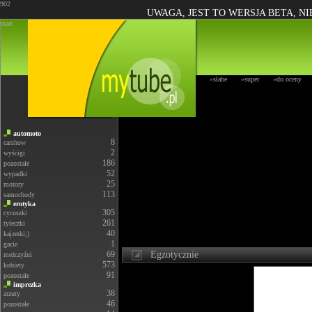
902
UWAGA, JEST TO WERSJA BETA, N
start
»słabe
»super
»do oceny
automoto
8
carshow
2
wyścigi
186
pozostałe
52
wypadki
25
motory
113
samochody
erotyka
305
cycuszki
261
tyłeczki
40
kajzerki;)
1
gacie
69
Egzotycznie
meżczyźni
573
kobiety
91
pozostałe
imprezka
38
zrzuty
46
pozostałe