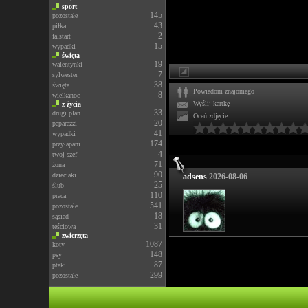
sport
145
pozostałe
43
piłka
2
falstart
15
wypadki
święta
19
walentynki
7
sylwester
38
święta
Powiadom znajomego
8
wielkanoc
Wyślij kartkę
z życia
33
drugi plan
Oceń zdjęcie
20
paparazzi
41
wypadki
174
przyłapani
4
twoj szef
71
żona
90
dzieciaki
adsens
2026-08-06
25
ślub
110
praca
541
pozostałe
18
sąsiad
31
teściowa
zwierzęta
1087
koty
148
psy
87
ptaki
299
pozostałe