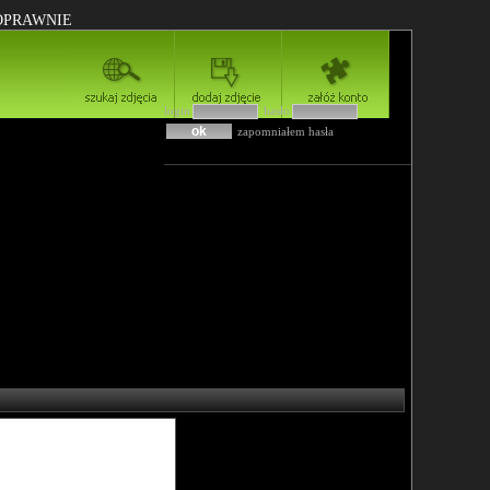
POPRAWNIE
login
hasło
zapomniałem hasła