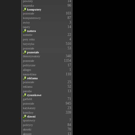
14
powroty
96
imprezka
komputery
103
pozostałe
87
komputerowcy
3
zwisy
14
tapety
natura
22
scenerie
4
pory roku
516
turystyka
53
pozostałe
pozostałe
340
demotywatory
1354
pozostałe
17
polityczne
1
allegro
110
nasza-klasa
reklama
25
pozostałe
52
reklama
13
parodie
rysunkowe
71
garfield
945
pozostałe
23
karykatury
339
komiksy
sławni
7
sportowcy
84
politycy
70
aktorki
13
aktorzy