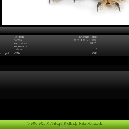
kategoria
zwierzęta
/
ptaki
dodany
2009-11-06 21:30:00
wyświetleń
89525
komentarzy
0
ilość ocen
0
ocena
0pkt
0pkt
© 2006-2020 MyTube.pl | Realizacja: Rafał Nowaczuk
Croatia