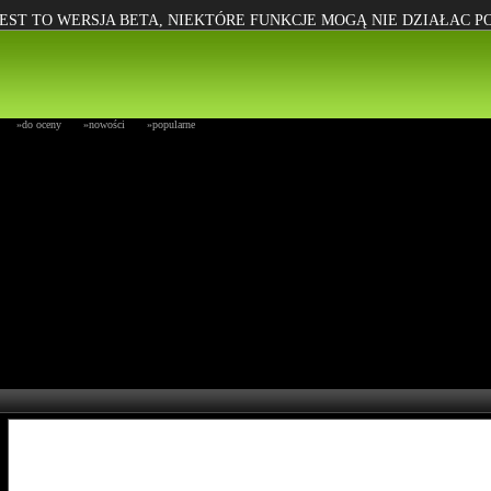
EST TO WERSJA BETA, NIEKTÓRE FUNKCJE MOGĄ NIE DZIAŁAC 
»do oceny
»nowości
»popularne