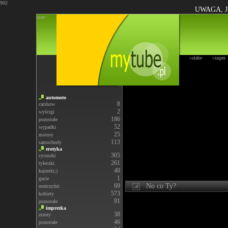
902
UWAGA, J
start
»słabe
»super
automoto
8
carshow
2
wyścigi
186
pozostałe
52
wypadki
25
motory
113
samochody
erotyka
305
cycuszki
261
tyłeczki
40
kajzerki;)
1
gacie
69
No co Ty?
meżczyźni
573
kobiety
91
pozostałe
imprezka
38
zrzuty
46
pozostałe