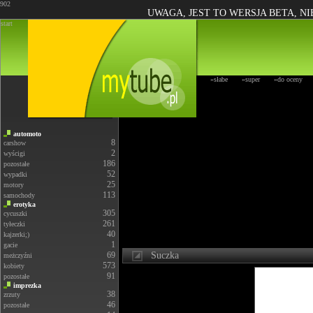
902
UWAGA, JEST TO WERSJA BETA, N
start
»słabe
»super
»do oceny
automoto
8
carshow
2
wyścigi
186
pozostałe
52
wypadki
25
motory
113
samochody
erotyka
305
cycuszki
261
tyłeczki
40
kajzerki;)
1
gacie
69
Suczka
meżczyźni
573
kobiety
91
pozostałe
imprezka
38
zrzuty
46
pozostałe