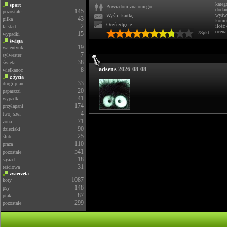
kateg
sport
Powiadom znajomego
doda
145
pozostałe
wyświ
Wyślij kartkę
43
piłka
komen
Oceń zdjęcie
2
ilość
falstart
ocena
78pkt
15
wypadki
święta
19
walentynki
7
sylwester
38
święta
adsens
2026-08-08
8
wielkanoc
z życia
33
drugi plan
20
paparazzi
41
wypadki
174
przyłapani
4
twoj szef
71
żona
90
dzieciaki
25
ślub
110
praca
541
pozostałe
18
sąsiad
31
teściowa
zwierzęta
1087
koty
148
psy
87
ptaki
299
pozostałe