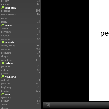
14
powroty
96
imprezka
komputery
103
pozostałe
87
komputerowcy
3
zwisy
14
tapety
natura
22
scenerie
4
pory roku
516
turystyka
53
pozostałe
pozostałe
340
demotywatory
1354
pozostałe
17
polityczne
1
allegro
110
nasza-klasa
reklama
25
pozostałe
52
reklama
13
parodie
rysunkowe
71
garfield
945
pozostałe
23
karykatury
339
komiksy
sławni
7
sportowcy
84
politycy
70
aktorki
13
aktorzy