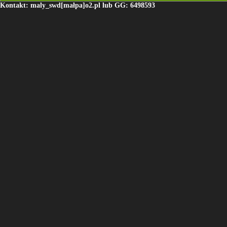
Kontakt: maly_swd[małpa]o2.pl lub GG: 6498593