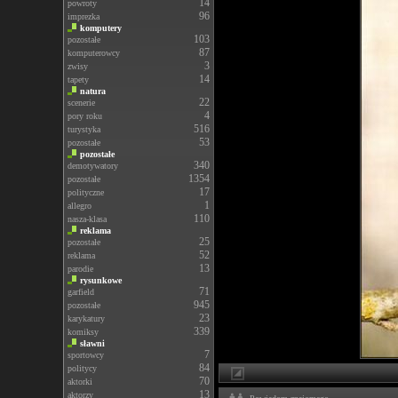
14
powroty
96
imprezka
komputery
103
pozostałe
87
komputerowcy
3
zwisy
14
tapety
natura
22
scenerie
4
pory roku
516
turystyka
53
pozostałe
pozostałe
340
demotywatory
1354
pozostałe
17
polityczne
1
allegro
110
nasza-klasa
reklama
25
pozostałe
52
reklama
13
parodie
rysunkowe
71
garfield
945
pozostałe
23
karykatury
339
komiksy
sławni
7
sportowcy
84
politycy
70
aktorki
13
aktorzy