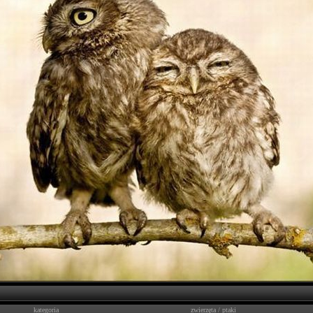
kategoria
zwierzęta
/
ptaki