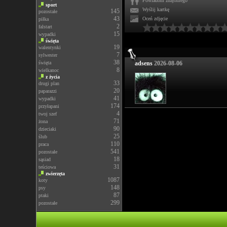
Powiadom znajomego
sport
Wyślij kartkę
145
pozostałe
43
Oceń zdjęcie
piłka
2
falstart
15
wypadki
święta
19
walentynki
7
sylwester
38
święta
adsens
2026-08-06
8
wielkanoc
z życia
33
drugi plan
20
paparazzi
41
wypadki
174
przyłapani
4
twoj szef
71
żona
90
dzieciaki
25
ślub
110
praca
541
pozostałe
18
sąsiad
31
teściowa
zwierzęta
1087
koty
148
psy
87
ptaki
299
pozostałe