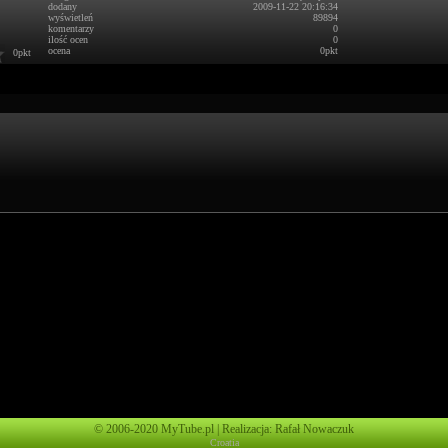
dodany
2009-11-22 20:16:34
wyświetleń
89894
komentarzy
0
ilość ocen
0
ocena
0pkt
0pkt
© 2006-2020 MyTube.pl | Realizacja: Rafał Nowaczuk
Croatia