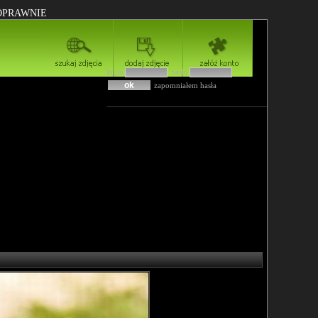
POPRAWNIE
login
hasło
zapomniałem hasła