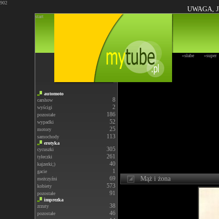
902
UWAGA, J
start
»słabe
»super
automoto
8
carshow
2
wyścigi
186
pozostałe
52
wypadki
25
motory
113
samochody
erotyka
305
cycuszki
261
tyłeczki
40
kajzerki;)
1
gacie
69
Mąż i żona
meżczyźni
573
kobiety
91
pozostałe
imprezka
38
zrzuty
46
pozostałe