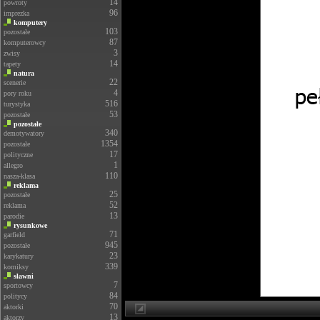
14
powroty
96
imprezka
komputery
103
pozostałe
87
komputerowcy
3
zwisy
14
tapety
natura
22
scenerie
4
pory roku
516
turystyka
53
pozostałe
pozostałe
340
demotywatory
1354
pozostałe
17
polityczne
1
allegro
110
nasza-klasa
reklama
25
pozostałe
52
reklama
13
parodie
rysunkowe
71
garfield
945
pozostałe
23
karykatury
339
komiksy
sławni
7
sportowcy
84
politycy
70
aktorki
13
aktorzy