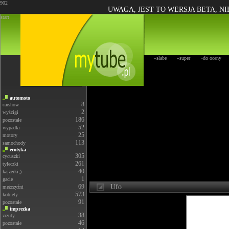
902
UWAGA, JEST TO WERSJA BETA, N
start
»słabe
»super
»do oceny
automoto
8
carshow
2
wyścigi
186
pozostałe
52
wypadki
25
motory
113
samochody
erotyka
305
cycuszki
261
tyłeczki
40
kajzerki;)
1
gacie
69
Ufo
meżczyźni
573
kobiety
91
pozostałe
imprezka
38
zrzuty
46
pozostałe