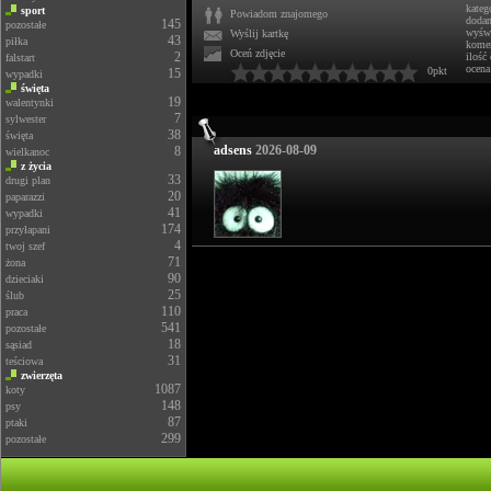
kateg
sport
Powiadom znajomego
doda
145
pozostałe
wyświ
Wyślij kartkę
43
piłka
komen
Oceń zdjęcie
2
ilość
falstart
ocena
0pkt
15
wypadki
święta
19
walentynki
7
sylwester
38
święta
adsens
2026-08-09
8
wielkanoc
z życia
33
drugi plan
20
paparazzi
41
wypadki
174
przyłapani
4
twoj szef
71
żona
90
dzieciaki
25
ślub
110
praca
541
pozostałe
18
sąsiad
31
teściowa
zwierzęta
1087
koty
148
psy
87
ptaki
299
pozostałe