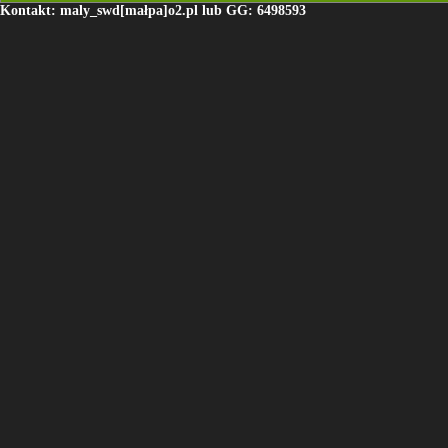
Kontakt: maly_swd[małpa]o2.pl lub GG: 6498593