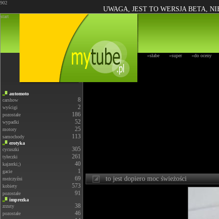
902
UWAGA, JEST TO WERSJA BETA, N
start
»słabe
»super
»do oceny
automoto
8
carshow
2
wyścigi
186
pozostałe
52
wypadki
25
motory
113
samochody
erotyka
305
cycuszki
261
tyłeczki
40
kajzerki;)
1
gacie
69
to jest dopiero moc świeżości
meżczyźni
573
kobiety
91
pozostałe
imprezka
38
zrzuty
46
pozostałe