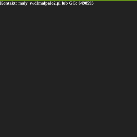
Kontakt: maly_swd[małpa]o2.pl lub GG: 6498593