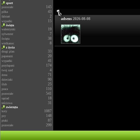
sport
145
pozostałe
43
piłka
2
falstart
adsens
2026-08-08
15
wypadki
święta
19
walentynki
7
sylwester
38
święta
8
wielkanoc
z życia
33
drugi plan
20
paparazzi
41
wypadki
174
przyłapani
4
twoj szef
71
żona
90
dzieciaki
25
ślub
110
praca
541
pozostałe
18
sąsiad
31
teściowa
zwierzęta
1087
koty
148
psy
87
ptaki
299
pozostałe