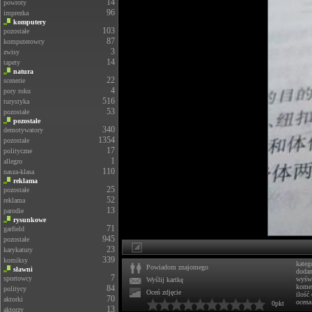
14
powroty
96
imprezka
komputery
103
pozostałe
87
komputerowcy
3
zwisy
14
tapety
natura
22
scenerie
4
pory roku
516
turystyka
53
pozostałe
pozostałe
340
demotywatory
1354
pozostałe
17
polityczne
1
allegro
110
nasza-klasa
reklama
25
pozostałe
52
reklama
13
parodie
rysunkowe
71
garfield
945
pozostałe
23
karykatury
339
komiksy
kateg
Powiadom znajomego
sławni
doda
7
sportowcy
wyświ
Wyślij kartkę
komen
84
politycy
Oceń zdjęcie
ilość
70
aktorki
ocena
0pkt
13
aktorzy