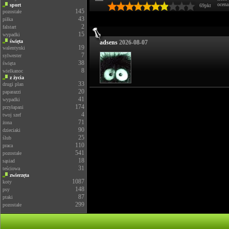
ocena
sport
69pkt
145
pozostałe
43
piłka
2
falstart
15
wypadki
święta
adsens
2026-08-07
19
walentynki
7
sylwester
38
święta
8
wielkanoc
z życia
33
drugi plan
20
paparazzi
41
wypadki
174
przyłapani
4
twoj szef
71
żona
90
dzieciaki
25
ślub
110
praca
541
pozostałe
18
sąsiad
31
teściowa
zwierzęta
1087
koty
148
psy
87
ptaki
299
pozostałe