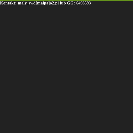
Kontakt: maly_swd[małpa]o2.pl lub GG: 6498593