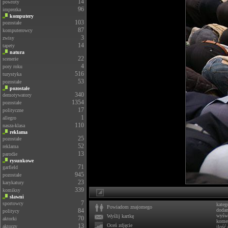
14
powroty
96
imprezka
komputery
103
pozostałe
87
komputerowcy
3
zwisy
14
tapety
natura
22
scenerie
4
pory roku
516
turystyka
53
pozostałe
pozostałe
340
demotywatory
1354
pozostałe
17
polityczne
1
allegro
110
nasza-klasa
reklama
25
pozostałe
52
reklama
13
parodie
rysunkowe
71
garfield
945
pozostałe
23
karykatury
339
komiksy
sławni
7
sportowcy
kateg
Powiadom znajomego
84
doda
politycy
wyświ
Wyślij kartkę
70
aktorki
komen
13
Oceń zdjęcie
aktorzy
ilość