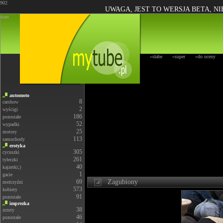
902
UWAGA, JEST TO WERSJA BETA, N
start
»słabe
»super
»do oceny
automoto
8
carshow
2
wyścigi
186
pozostałe
52
wypadki
25
motory
113
samochody
erotyka
305
cycuszki
261
tyłeczki
40
kajzerki;)
1
gacie
69
Zagubiony
meżczyźni
573
kobiety
91
pozostałe
imprezka
38
zrzuty
46
pozostałe