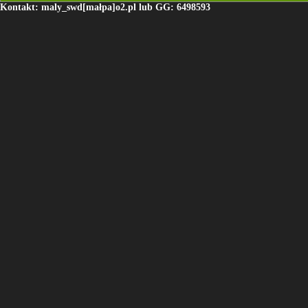
Kontakt: maly_swd[małpa]o2.pl lub GG: 6498593