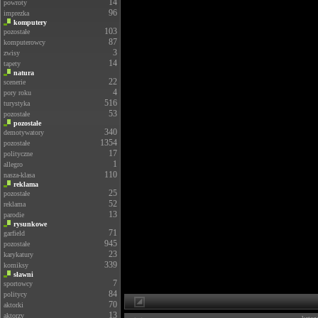
14
powroty
96
imprezka
komputery
103
pozostałe
87
komputerowcy
3
zwisy
14
tapety
natura
22
scenerie
4
pory roku
516
turystyka
53
pozostałe
pozostałe
340
demotywatory
1354
pozostałe
17
polityczne
1
allegro
110
nasza-klasa
reklama
25
pozostałe
52
reklama
13
parodie
rysunkowe
71
garfield
945
pozostałe
23
karykatury
339
komiksy
sławni
7
sportowcy
84
politycy
70
aktorki
13
aktorzy