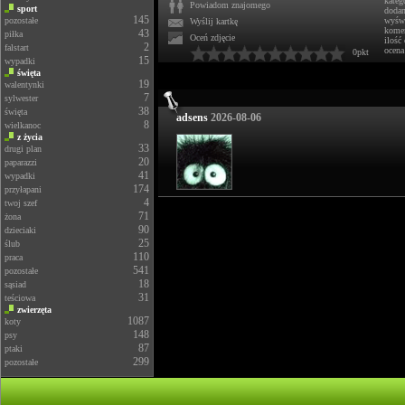
kateg
Powiadom znajomego
sport
doda
145
pozostałe
wyświ
Wyślij kartkę
komen
43
piłka
Oceń zdjęcie
ilość
2
falstart
ocena
0pkt
15
wypadki
święta
19
walentynki
7
sylwester
38
święta
adsens
2026-08-06
8
wielkanoc
z życia
33
drugi plan
20
paparazzi
41
wypadki
174
przyłapani
4
twoj szef
71
żona
90
dzieciaki
25
ślub
110
praca
541
pozostałe
18
sąsiad
31
teściowa
zwierzęta
1087
koty
148
psy
87
ptaki
299
pozostałe