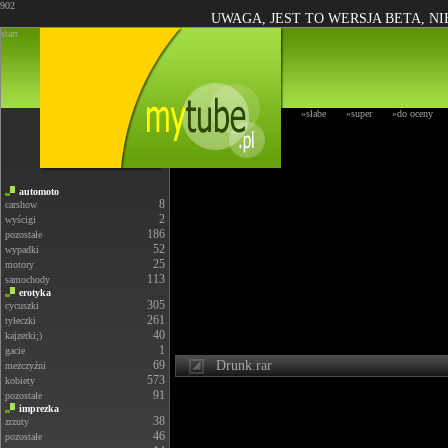
902
UWAGA, JEST TO WERSJA BETA, N
start
»słabe
»super
»do oceny
automoto
8
carshow
2
wyścigi
186
pozostałe
52
wypadki
25
motory
113
samochody
erotyka
305
cycuszki
261
tyłeczki
40
kajzerki;)
1
gacie
69
Drunk.rar
meżczyźni
573
kobiety
91
pozostałe
imprezka
38
zrzuty
46
pozostałe