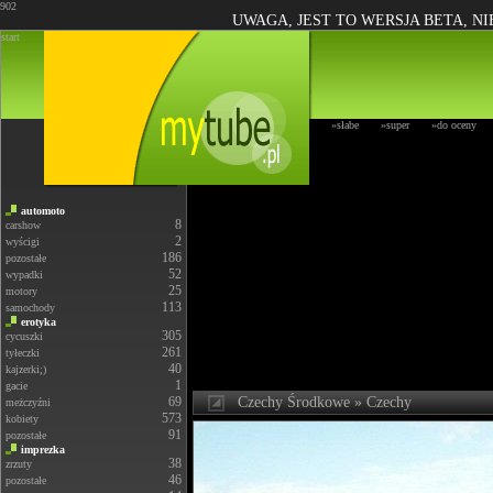
902
UWAGA, JEST TO WERSJA BETA, N
start
»słabe
»super
»do oceny
automoto
8
carshow
2
wyścigi
186
pozostałe
52
wypadki
25
motory
113
samochody
erotyka
305
cycuszki
261
tyłeczki
40
kajzerki;)
1
gacie
69
Czechy Środkowe » Czechy
meżczyźni
573
kobiety
91
pozostałe
imprezka
38
zrzuty
46
pozostałe