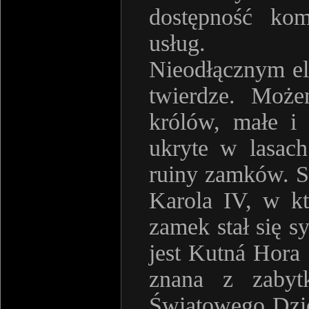
dostępność ko
usług.
Nieodłącznym e
twierdze. Może
królów, małe i 
ukryte w lasach
ruiny zamków. S
Karola IV, w k
zamek stał się s
jest Kutná Hora 
znana z zabyt
Światowego Dzi