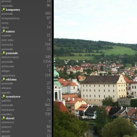
14
powroty
96
imprezka
komputery
103
pozostałe
87
komputerowcy
3
zwisy
14
tapety
natura
22
scenerie
4
pory roku
516
turystyka
53
pozostałe
pozostałe
340
demotywatory
1354
pozostałe
17
polityczne
1
allegro
110
nasza-klasa
reklama
25
pozostałe
52
reklama
13
parodie
rysunkowe
71
garfield
945
pozostałe
23
karykatury
339
komiksy
sławni
7
sportowcy
84
politycy
70
aktorki
13
aktorzy