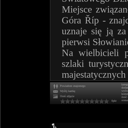
Miejsce związan
Góra Říp - znaj
uznaje się ją za
pierwsi Słowian
Na wielbicieli 
szlaki turystyc
majestatycznych
kateg
Powiadom znajomego
doda
wyświ
Wyślij kartkę
komen
Oceń zdjęcie
ilość
ocena
0pkt