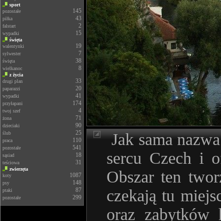
sport
145
pozostałe
43
piłka
2
falstart
15
wypadki
święta
19
walentynki
7
sylwester
38
święta
8
wielkanoc
z życia
33
drugi plan
20
paparazzi
41
wypadki
174
przyłapani
4
twoj szef
71
żona
90
dzieciaki
25
ślub
Jak sama nazwa
110
praca
541
pozostałe
sercu Czech i o
18
sąsiad
31
teściowa
zwierzęta
Obszar ten twor
1087
koty
148
psy
87
czekają tu miejs
ptaki
299
pozostałe
oraz zabytków h