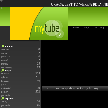
902
UWAGA, JEST TO WERSJA BETA, N
start
»słabe
»super
»do oceny
automoto
8
carshow
2
wyścigi
186
pozostałe
52
wypadki
25
motory
113
samochody
erotyka
305
cycuszki
261
tyłeczki
40
kajzerki;)
1
gacie
69
Takie niespodzianki to my lubimy
meżczyźni
573
kobiety
91
pozostałe
imprezka
38
zrzuty
46
pozostałe