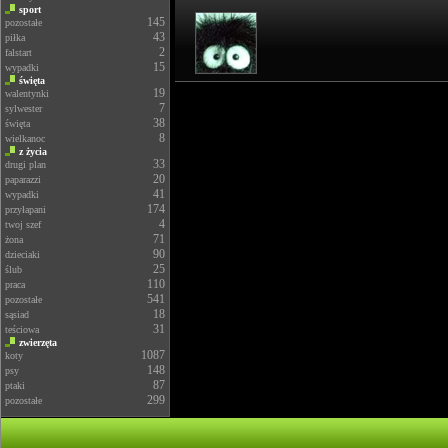
sport
145
pozostałe
43
piłka
2
falstart
15
wypadki
święta
19
walentynki
7
sylwester
38
święta
8
wielkanoc
z życia
33
drugi plan
20
paparazzi
41
wypadki
174
przyłapani
4
twoj szef
71
żona
90
dzieciaki
25
ślub
110
praca
541
pozostałe
18
sąsiad
31
teściowa
zwierzęta
1087
koty
148
psy
87
ptaki
299
pozostałe