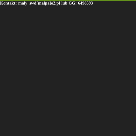
Kontakt: maly_swd[małpa]o2.pl lub GG: 6498593