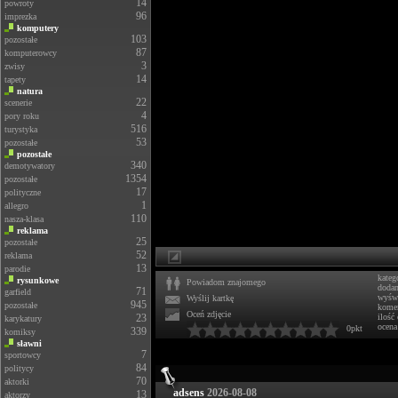
14
powroty
96
imprezka
komputery
103
pozostałe
87
komputerowcy
3
zwisy
14
tapety
natura
22
scenerie
4
pory roku
516
turystyka
53
pozostałe
pozostałe
340
demotywatory
1354
pozostałe
17
polityczne
1
allegro
110
nasza-klasa
reklama
25
pozostałe
52
reklama
13
parodie
kateg
rysunkowe
Powiadom znajomego
doda
71
garfield
wyświ
Wyślij kartkę
945
pozostałe
komen
Oceń zdjęcie
23
ilość
karykatury
ocena
0pkt
339
komiksy
sławni
7
sportowcy
84
politycy
70
aktorki
adsens
2026-08-08
13
aktorzy