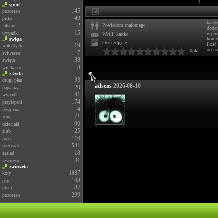
sport
145
pozostałe
43
piłka
kateg
2
Powiadom znajomego
falstart
doda
15
wypadki
wyświ
Wyślij kartkę
komen
święta
Oceń zdjęcie
ilość
19
walentynki
ocena
0pkt
7
sylwester
38
święta
8
wielkanoc
z życia
33
drugi plan
adsens
2026-08-10
20
paparazzi
41
wypadki
174
przyłapani
4
twoj szef
71
żona
90
dzieciaki
25
ślub
110
praca
541
pozostałe
18
sąsiad
31
teściowa
zwierzęta
1087
koty
148
psy
87
ptaki
299
pozostałe