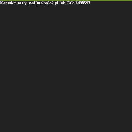
Kontakt: maly_swd[małpa]o2.pl lub GG: 6498593