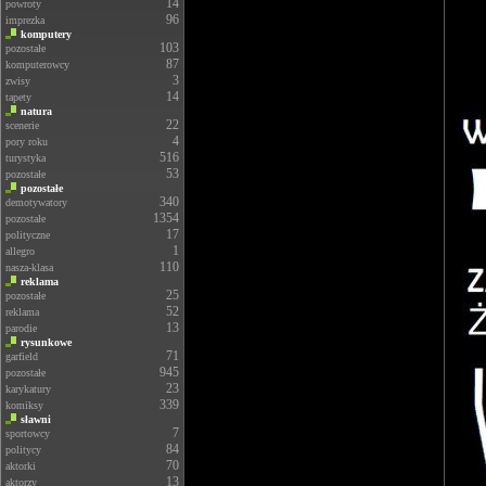
14
powroty
96
imprezka
komputery
103
pozostałe
87
komputerowcy
3
zwisy
14
tapety
natura
22
scenerie
4
pory roku
516
turystyka
53
pozostałe
pozostałe
340
demotywatory
1354
pozostałe
17
polityczne
1
allegro
110
nasza-klasa
reklama
25
pozostałe
52
reklama
13
parodie
rysunkowe
71
garfield
945
pozostałe
23
karykatury
339
komiksy
sławni
7
sportowcy
84
politycy
70
aktorki
13
aktorzy