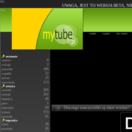
902
UWAGA, JEST TO WERSJA BETA, N
start
»słabe
»super
»do oceny
automoto
8
carshow
2
wyścigi
186
pozostałe
52
wypadki
25
motory
113
samochody
erotyka
305
cycuszki
261
tyłeczki
40
kajzerki;)
1
gacie
69
Dlaczego nauczycielki są takie wredne?
meżczyźni
573
kobiety
91
pozostałe
imprezka
38
zrzuty
46
pozostałe