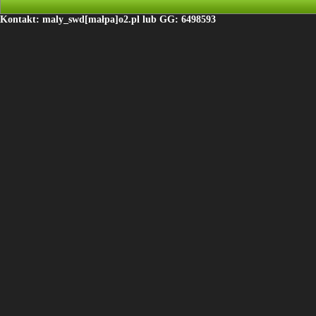
Kontakt: maly_swd[małpa]o2.pl lub GG: 6498593