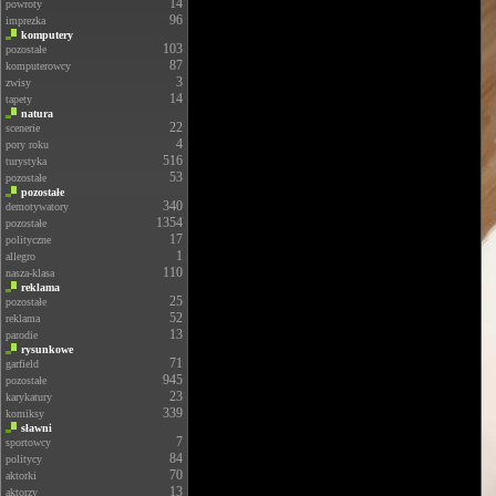
14
powroty
96
imprezka
komputery
103
pozostałe
87
komputerowcy
3
zwisy
14
tapety
natura
22
scenerie
4
pory roku
516
turystyka
53
pozostałe
pozostałe
340
demotywatory
1354
pozostałe
17
polityczne
1
allegro
110
nasza-klasa
reklama
25
pozostałe
52
reklama
13
parodie
rysunkowe
71
garfield
945
pozostałe
23
karykatury
339
komiksy
sławni
7
sportowcy
84
politycy
70
aktorki
13
aktorzy