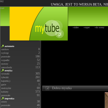
902
UWAGA, JEST TO WERSJA BETA, N
start
»słabe
»super
»do oceny
automoto
8
carshow
2
wyścigi
186
pozostałe
52
wypadki
25
motory
113
samochody
erotyka
305
cycuszki
261
tyłeczki
40
kajzerki;)
1
gacie
69
Dobra myszka
meżczyźni
573
kobiety
91
pozostałe
imprezka
38
zrzuty
46
pozostałe