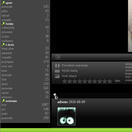
sport
145
pozostałe
43
piłka
2
falstart
15
wypadki
święta
19
walentynki
7
sylwester
38
święta
8
wielkanoc
z życia
33
drugi plan
20
paparazzi
41
wypadki
174
przyłapani
kateg
Powiadom znajomego
4
twoj szef
doda
71
wyświ
żona
Wyślij kartkę
komen
90
dzieciaki
Oceń zdjęcie
ilość
25
ślub
ocena
0pkt
110
praca
541
pozostałe
18
sąsiad
31
teściowa
zwierzęta
adsens
2026-08-09
1087
koty
148
psy
87
ptaki
299
pozostałe