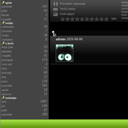
kateg
sport
Powiadom znajomego
doda
145
pozostałe
wyświ
Wyślij kartkę
43
piłka
komen
Oceń zdjęcie
2
ilość
falstart
ocena
0pkt
15
wypadki
święta
19
walentynki
7
sylwester
38
święta
adsens
2026-08-06
8
wielkanoc
z życia
33
drugi plan
20
paparazzi
41
wypadki
174
przyłapani
4
twoj szef
71
żona
90
dzieciaki
25
ślub
110
praca
541
pozostałe
18
sąsiad
31
teściowa
zwierzęta
1087
koty
148
psy
87
ptaki
299
pozostałe