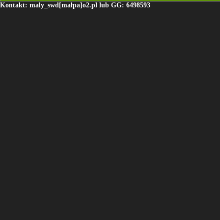
Kontakt: maly_swd[małpa]o2.pl lub GG: 6498593