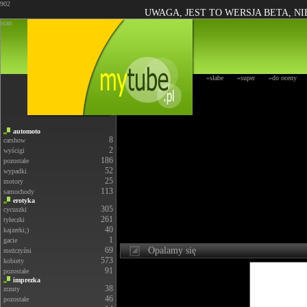
902
UWAGA, JEST TO WERSJA BETA, N
start
»słabe
»super
»do oceny
automoto
8
carshow
2
wyścigi
186
pozostałe
52
wypadki
25
motory
113
samochody
erotyka
305
cycuszki
261
tyłeczki
40
kajzerki;)
1
gacie
69
Opalamy się
meżczyźni
573
kobiety
91
pozostałe
imprezka
38
zrzuty
46
pozostałe