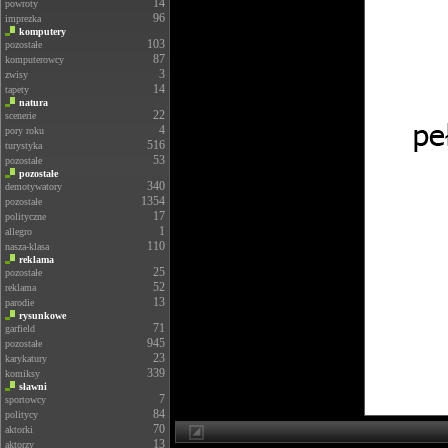
14
powroty
96
imprezka
komputery
103
pozostałe
87
komputerowcy
3
zwisy
14
tapety
natura
22
scenerie
4
pory roku
516
turystyka
53
pozostałe
pozostałe
340
demotywatory
1354
pozostałe
17
polityczne
1
allegro
110
nasza-klasa
reklama
25
pozostałe
52
reklama
13
parodie
rysunkowe
71
garfield
945
pozostałe
23
karykatury
339
komiksy
sławni
7
sportowcy
84
politycy
70
aktorki
13
aktorzy