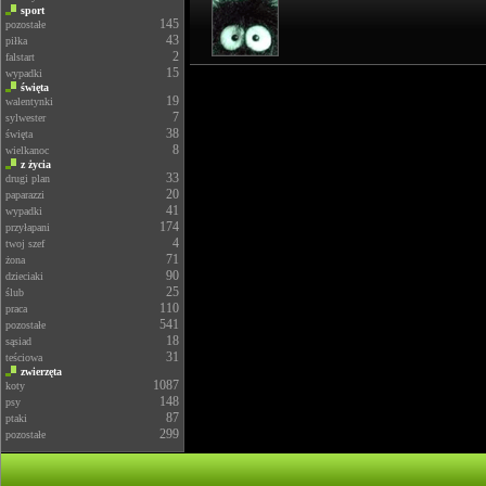
sport
145
pozostałe
43
piłka
2
falstart
15
wypadki
święta
19
walentynki
7
sylwester
38
święta
8
wielkanoc
z życia
33
drugi plan
20
paparazzi
41
wypadki
174
przyłapani
4
twoj szef
71
żona
90
dzieciaki
25
ślub
110
praca
541
pozostałe
18
sąsiad
31
teściowa
zwierzęta
1087
koty
148
psy
87
ptaki
299
pozostałe