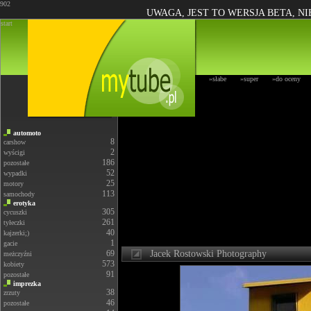
902
UWAGA, JEST TO WERSJA BETA, N
start
»słabe
»super
»do oceny
automoto
8
carshow
2
wyścigi
186
pozostałe
52
wypadki
25
motory
113
samochody
erotyka
305
cycuszki
261
tyłeczki
40
kajzerki;)
1
gacie
69
Jacek Rostowski Photography
meżczyźni
573
kobiety
91
pozostałe
imprezka
38
zrzuty
46
pozostałe