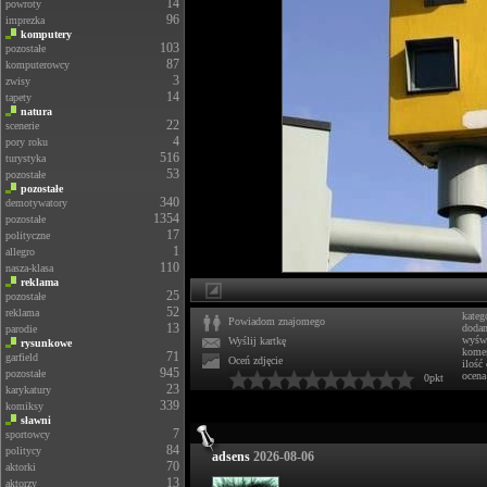
14
powroty
96
imprezka
komputery
103
pozostałe
87
komputerowcy
3
zwisy
14
tapety
natura
22
scenerie
4
pory roku
516
turystyka
53
pozostałe
pozostałe
340
demotywatory
1354
pozostałe
17
polityczne
1
allegro
110
nasza-klasa
reklama
25
pozostałe
52
reklama
kateg
Powiadom znajomego
13
doda
parodie
wyświ
Wyślij kartkę
rysunkowe
komen
71
garfield
Oceń zdjęcie
ilość
945
pozostałe
ocena
0pkt
23
karykatury
339
komiksy
sławni
7
sportowcy
84
politycy
adsens
2026-08-06
70
aktorki
13
aktorzy