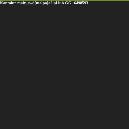
Kontakt: maly_swd[małpa]o2.pl lub GG: 6498593