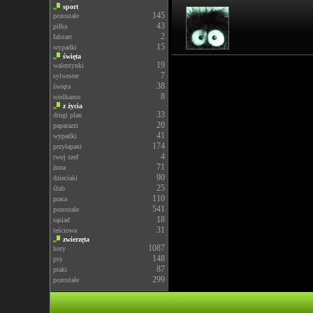
sport
145
pozostałe
43
piłka
2
falstart
15
wypadki
święta
19
walentynki
7
sylwester
38
święta
8
wielkanoc
z życia
33
drugi plan
20
paparazzi
41
wypadki
174
przyłapani
4
twoj szef
71
żona
90
dzieciaki
25
ślub
110
praca
541
pozostałe
18
sąsiad
31
teściowa
zwierzęta
1087
koty
148
psy
87
ptaki
299
pozostałe