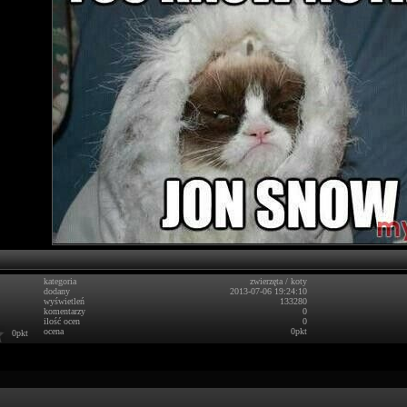
kategoria
zwierzęta
/
koty
dodany
2013-07-06 19:24:10
wyświetleń
133280
komentarzy
0
ilość ocen
0
ocena
0pkt
0pkt