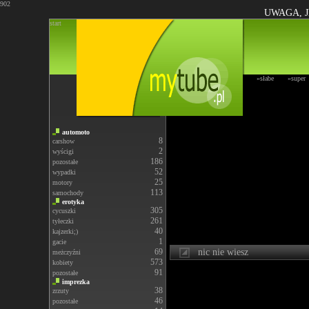
902
UWAGA, J
start
»słabe
»super
automoto
8
carshow
2
wyścigi
186
pozostałe
52
wypadki
25
motory
113
samochody
erotyka
305
cycuszki
261
tyłeczki
40
kajzerki;)
1
gacie
69
nic nie wiesz
meżczyźni
573
kobiety
91
pozostałe
imprezka
38
zrzuty
46
pozostałe