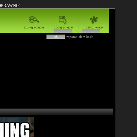
POPRAWNIE
login
hasło
zapomniałem hasła