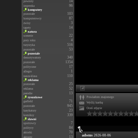
14
powroty
96
imprezka
komputery
103
pozostałe
87
komputerowcy
3
zwisy
14
tapety
natura
22
scenerie
4
pory roku
516
turystyka
53
pozostałe
pozostałe
340
demotywatory
1354
pozostałe
17
polityczne
1
allegro
110
nasza-klasa
reklama
25
pozostałe
52
reklama
13
parodie
Powiadom znajomego
rysunkowe
71
garfield
Wyślij kartkę
945
pozostałe
Oceń zdjęcie
23
karykatury
339
komiksy
sławni
7
sportowcy
84
politycy
70
aktorki
adsens
2026-08-06
13
aktorzy