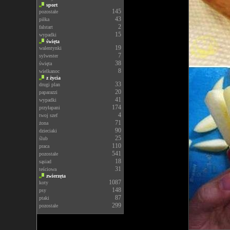
sport
145
pozostałe
43
piłka
2
falstart
15
wypadki
święta
19
walentynki
7
sylwester
38
święta
8
wielkanoc
z życia
33
drugi plan
20
paparazzi
41
wypadki
174
przyłapani
4
twoj szef
71
żona
90
dzieciaki
25
ślub
110
praca
541
pozostałe
18
sąsiad
31
teściowa
zwierzęta
1087
koty
148
psy
87
ptaki
299
pozostałe