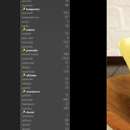
14
powroty
96
imprezka
komputery
103
pozostałe
87
komputerowcy
3
zwisy
14
tapety
natura
22
scenerie
4
pory roku
516
turystyka
53
pozostałe
pozostałe
340
demotywatory
1354
pozostałe
17
polityczne
1
allegro
110
nasza-klasa
reklama
25
pozostałe
52
reklama
13
parodie
rysunkowe
71
garfield
945
pozostałe
23
karykatury
339
komiksy
sławni
7
sportowcy
84
politycy
70
aktorki
13
aktorzy