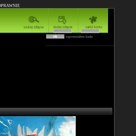
POPRAWNIE
login
hasło
zapomniałem hasła