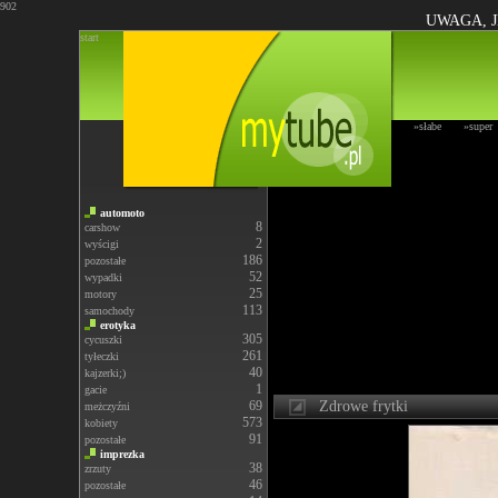
902
UWAGA, J
start
»słabe
»super
automoto
8
carshow
2
wyścigi
186
pozostałe
52
wypadki
25
motory
113
samochody
erotyka
305
cycuszki
261
tyłeczki
40
kajzerki;)
1
gacie
69
Zdrowe frytki
meżczyźni
573
kobiety
91
pozostałe
imprezka
38
zrzuty
46
pozostałe