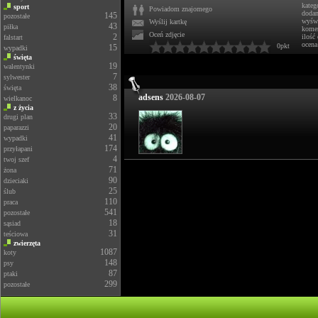
kateg
sport
Powiadom znajomego
doda
145
pozostałe
wyświ
Wyślij kartkę
43
piłka
komen
Oceń zdjęcie
2
ilość
falstart
ocena
0pkt
15
wypadki
święta
19
walentynki
7
sylwester
38
święta
adsens
2026-08-07
8
wielkanoc
z życia
33
drugi plan
20
paparazzi
41
wypadki
174
przyłapani
4
twoj szef
71
żona
90
dzieciaki
25
ślub
110
praca
541
pozostałe
18
sąsiad
31
teściowa
zwierzęta
1087
koty
148
psy
87
ptaki
299
pozostałe