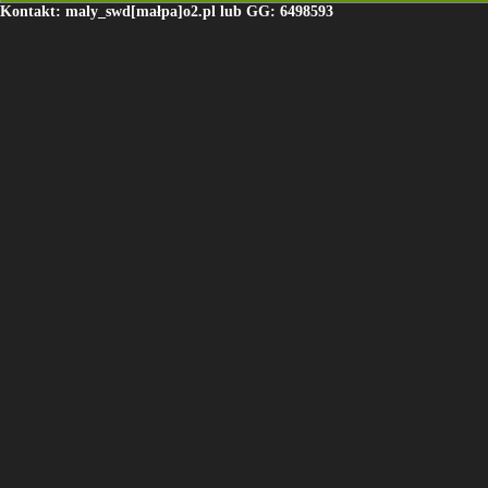
Kontakt: maly_swd[małpa]o2.pl lub GG: 6498593