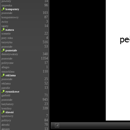
14
powroty
96
imprezka
komputery
103
pozostałe
87
komputerowcy
3
zwisy
14
tapety
natura
22
scenerie
4
pory roku
516
turystyka
53
pozostałe
pozostałe
340
demotywatory
1354
pozostałe
17
polityczne
1
allegro
110
nasza-klasa
reklama
25
pozostałe
52
reklama
13
parodie
rysunkowe
71
garfield
945
pozostałe
23
karykatury
339
komiksy
sławni
7
sportowcy
84
politycy
70
aktorki
13
aktorzy