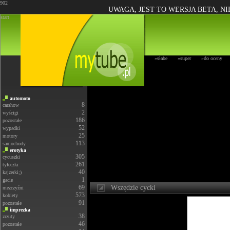
902
UWAGA, JEST TO WERSJA BETA, N
start
»słabe
»super
»do oceny
automoto
8
carshow
2
wyścigi
186
pozostałe
52
wypadki
25
motory
113
samochody
erotyka
305
cycuszki
261
tyłeczki
40
kajzerki;)
1
gacie
69
Wszędzie cycki
meżczyźni
573
kobiety
91
pozostałe
imprezka
38
zrzuty
46
pozostałe