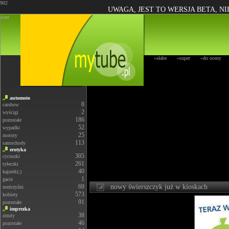
902
UWAGA, JEST TO WERSJA BETA, N
start
»słabe
»super
»do oceny
automoto
8
carshow
2
wyścigi
186
pozostałe
52
wypadki
25
motory
113
samochody
erotyka
305
cycuszki
261
tyłeczki
40
kajzerki;)
1
gacie
69
nowy świerszczyk już w kioskach
meżczyźni
573
kobiety
91
pozostałe
imprezka
38
zrzuty
46
pozostałe