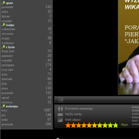
sport
145
pozostałe
43
piłka
2
falstart
15
wypadki
święta
19
walentynki
7
sylwester
38
święta
8
wielkanoc
z życia
33
drugi plan
20
paparazzi
41
wypadki
174
przyłapani
4
twoj szef
71
żona
90
dzieciaki
25
ślub
110
praca
541
pozostałe
18
sąsiad
31
teściowa
zwierzęta
kateg
Powiadom znajomego
1087
koty
doda
wyświ
Wyślij kartkę
148
psy
komen
87
ptaki
Oceń zdjęcie
ilość
299
ocena
pozostałe
98pkt