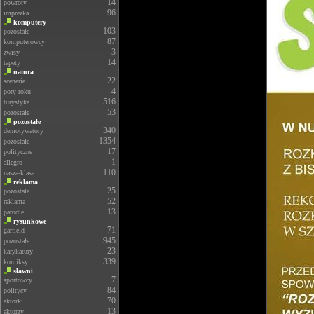
14
powroty
96
imprezka
komputery
103
pozostałe
87
komputerowcy
3
zwisy
14
tapety
natura
22
scenerie
4
pory roku
516
turystyka
53
pozostałe
pozostałe
340
demotywatory
1354
pozostałe
17
polityczne
1
allegro
110
nasza-klasa
reklama
25
pozostałe
52
reklama
13
parodie
rysunkowe
71
garfield
945
pozostałe
23
karykatury
339
komiksy
sławni
7
sportowcy
84
politycy
70
aktorki
13
aktorzy