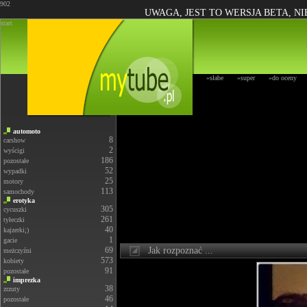
902
UWAGA, JEST TO WERSJA BETA, N
start
»słabe
»super
»do oceny
automoto
8
carshow
2
wyścigi
186
pozostałe
52
wypadki
25
motory
113
samochody
erotyka
305
cycuszki
261
tyłeczki
40
kajzerki;)
1
gacie
69
Jak rozpoznać ...
meżczyźni
573
kobiety
91
pozostałe
imprezka
38
zrzuty
46
pozostałe