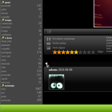
sport
145
pozostałe
43
piłka
2
falstart
15
wypadki
święta
19
walentynki
7
sylwester
38
święta
8
wielkanoc
kateg
z życia
Powiadom znajomego
doda
33
drugi plan
wyświ
Wyślij kartkę
20
paparazzi
komen
Oceń zdjęcie
41
ilość
wypadki
ocena
59pkt
174
przyłapani
4
twoj szef
71
żona
90
dzieciaki
25
ślub
adsens
2026-08-08
110
praca
541
pozostałe
18
sąsiad
31
teściowa
zwierzęta
1087
koty
148
psy
87
ptaki
299
pozostałe