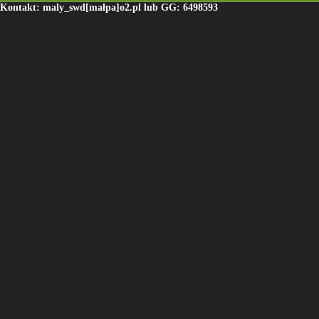
Kontakt: maly_swd[małpa]o2.pl lub GG: 6498593