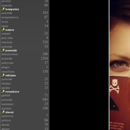
14
powroty
96
imprezka
komputery
103
pozostałe
87
komputerowcy
3
zwisy
14
tapety
natura
22
scenerie
4
pory roku
516
turystyka
53
pozostałe
pozostałe
340
demotywatory
1354
pozostałe
17
polityczne
1
allegro
110
nasza-klasa
reklama
25
pozostałe
52
reklama
13
parodie
rysunkowe
71
garfield
945
pozostałe
23
karykatury
339
komiksy
sławni
7
sportowcy
84
politycy
70
aktorki
13
aktorzy