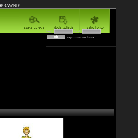
POPRAWNIE
login
hasło
zapomniałem hasła