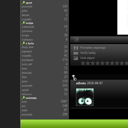
sport
145
pozostałe
43
piłka
2
falstart
15
wypadki
święta
19
walentynki
7
sylwester
38
święta
8
wielkanoc
z życia
33
drugi plan
Powiadom znajomego
20
paparazzi
Wyślij kartkę
41
wypadki
Oceń zdjęcie
174
przyłapani
4
twoj szef
71
żona
90
dzieciaki
25
ślub
110
praca
adsens
2026-08-07
541
pozostałe
18
sąsiad
31
teściowa
zwierzęta
1087
koty
148
psy
87
ptaki
299
pozostałe