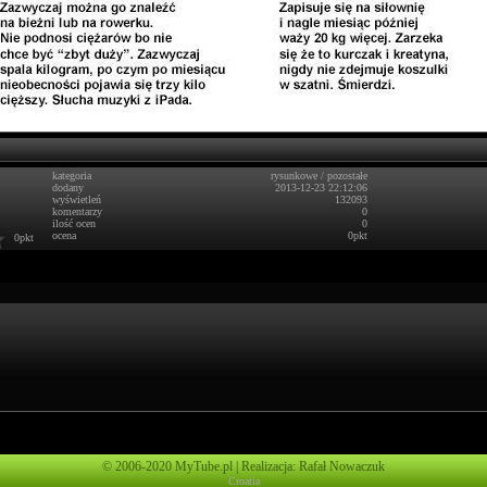
kategoria
rysunkowe
/
pozostałe
dodany
2013-12-23 22:12:06
wyświetleń
132093
komentarzy
0
ilość ocen
0
ocena
0pkt
0pkt
© 2006-2020 MyTube.pl | Realizacja: Rafał Nowaczuk
Croatia