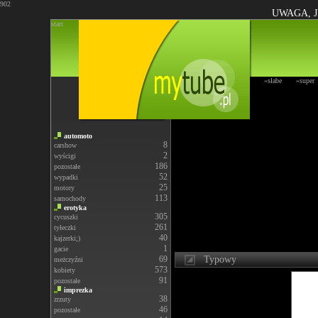
902
UWAGA, J
start
»słabe
»super
automoto
8
carshow
2
wyścigi
186
pozostałe
52
wypadki
25
motory
113
samochody
erotyka
305
cycuszki
261
tyłeczki
40
kajzerki;)
1
gacie
69
Typowy
meżczyźni
573
kobiety
91
pozostałe
imprezka
38
zrzuty
46
pozostałe