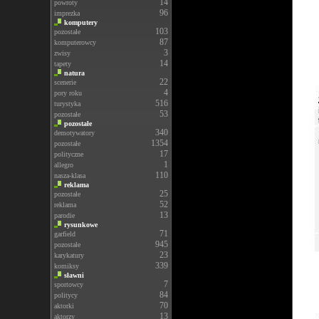
14
powroty
96
imprezka
komputery
103
pozostałe
87
komputerowcy
3
zwisy
14
tapety
natura
22
scenerie
4
pory roku
516
turystyka
53
pozostałe
pozostałe
340
demotywatory
1354
pozostałe
17
polityczne
1
allegro
110
nasza-klasa
reklama
25
pozostałe
52
reklama
13
parodie
rysunkowe
71
garfield
945
pozostałe
23
karykatury
339
komiksy
sławni
7
sportowcy
84
politycy
70
aktorki
13
aktorzy