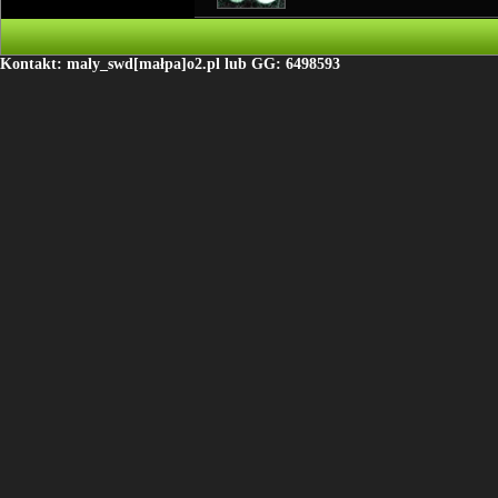
Kontakt: maly_swd[małpa]o2.pl lub GG: 6498593