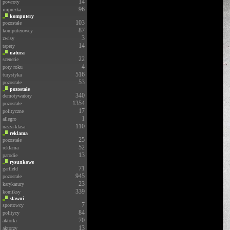
14
powroty
96
imprezka
komputery
103
pozostałe
87
komputerowcy
3
zwisy
14
tapety
natura
22
scenerie
4
pory roku
516
turystyka
53
pozostałe
pozostałe
340
demotywatory
1354
pozostałe
17
polityczne
1
allegro
110
nasza-klasa
reklama
25
pozostałe
52
reklama
13
parodie
rysunkowe
71
garfield
945
pozostałe
23
karykatury
339
komiksy
sławni
7
sportowcy
84
politycy
70
aktorki
13
aktorzy