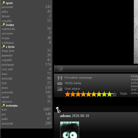
sport
145
pozostałe
43
piłka
2
falstart
15
wypadki
święta
19
walentynki
7
sylwester
38
święta
8
wielkanoc
z życia
33
drugi plan
20
paparazzi
41
wypadki
174
przyłapani
4
twoj szef
71
żona
kateg
Powiadom znajomego
90
dzieciaki
doda
25
wyświ
ślub
Wyślij kartkę
komen
110
praca
Oceń zdjęcie
ilość
541
pozostałe
ocena
92pkt
18
sąsiad
31
teściowa
zwierzęta
1087
koty
148
psy
adsens
2026-08-10
87
ptaki
299
pozostałe