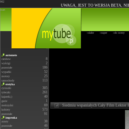
902
UWAGA, JEST TO WERSJA BETA, N
start
»słabe
»super
»do oceny
automoto
8
carshow
2
wyścigi
186
pozostałe
52
wypadki
25
motory
113
samochody
erotyka
305
cycuszki
261
tyłeczki
40
kajzerki;)
1
gacie
69
Siedmiu wspaniałych Cały Film Lekt
meżczyźni
573
kobiety
91
pozostałe
imprezka
38
zrzuty
46
pozostałe