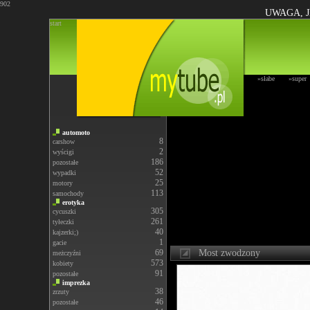
902
UWAGA, J
start
»słabe
»super
automoto
8
carshow
2
wyścigi
186
pozostałe
52
wypadki
25
motory
113
samochody
erotyka
305
cycuszki
261
tyłeczki
40
kajzerki;)
1
gacie
69
Most zwodzony
meżczyźni
573
kobiety
91
pozostałe
imprezka
38
zrzuty
46
pozostałe