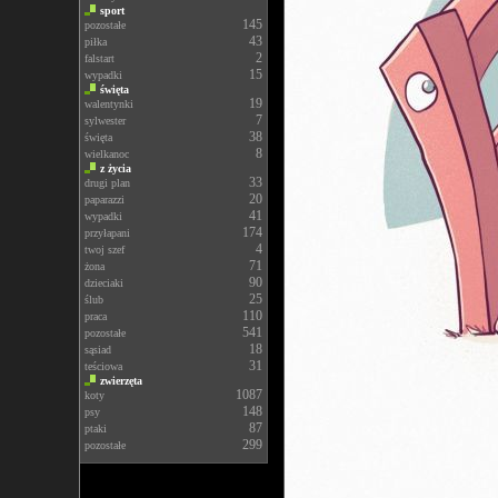
sport
145
pozostałe
43
piłka
2
falstart
15
wypadki
święta
19
walentynki
7
sylwester
38
święta
8
wielkanoc
z życia
33
drugi plan
20
paparazzi
41
wypadki
174
przyłapani
4
twoj szef
71
żona
90
dzieciaki
25
ślub
110
praca
541
pozostałe
18
sąsiad
31
teściowa
zwierzęta
1087
koty
148
psy
87
ptaki
299
pozostałe