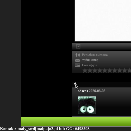
Powiadom znajomego
Wyślij kartkę
Oceń zdjęcie
adsens
2026-08-08
Kontakt: maly_swd[małpa]o2.pl lub GG: 6498593