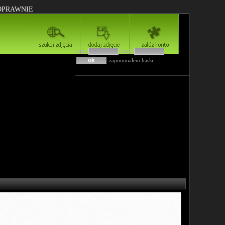
POPRAWNIE
login
hasło
zapomniałem hasła