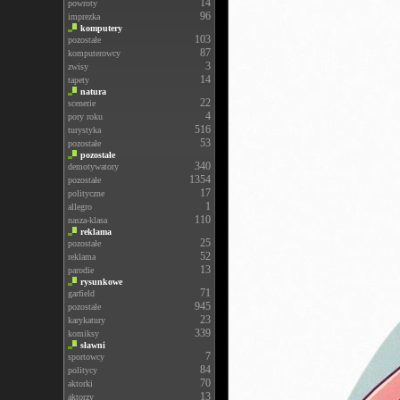
14
powroty
96
imprezka
komputery
103
pozostałe
87
komputerowcy
3
zwisy
14
tapety
natura
22
scenerie
4
pory roku
516
turystyka
53
pozostałe
pozostałe
340
demotywatory
1354
pozostałe
17
polityczne
1
allegro
110
nasza-klasa
reklama
25
pozostałe
52
reklama
13
parodie
rysunkowe
71
garfield
945
pozostałe
23
karykatury
339
komiksy
sławni
7
sportowcy
84
politycy
70
aktorki
13
aktorzy