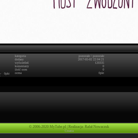
kategoria
pozostałe
/
pozostałe
dodany
2017-05-02 22:04:21
wyświetleń
120335
komentarzy
0
ilość ocen
0
ocena
0pkt
0pkt
© 2006-2020 MyTube.pl | Realizacja: Rafał Nowaczuk
Croatia