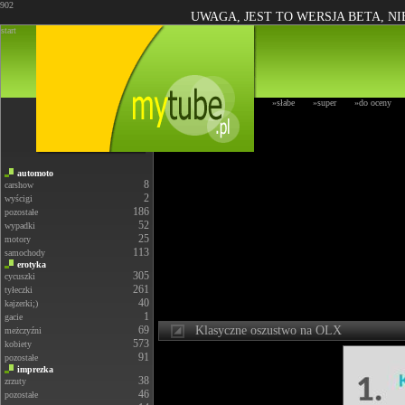
902
UWAGA, JEST TO WERSJA BETA, N
start
»słabe
»super
»do oceny
automoto
8
carshow
2
wyścigi
186
pozostałe
52
wypadki
25
motory
113
samochody
erotyka
305
cycuszki
261
tyłeczki
40
kajzerki;)
1
gacie
69
Klasyczne oszustwo na OLX
meżczyźni
573
kobiety
91
pozostałe
imprezka
38
zrzuty
46
pozostałe