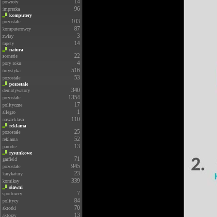
14
powroty
96
imprezka
komputery
103
pozostałe
87
komputerowcy
3
zwisy
14
tapety
natura
22
scenerie
4
pory roku
516
turystyka
53
pozostałe
pozostałe
340
demotywatory
1354
pozostałe
17
polityczne
1
allegro
110
nasza-klasa
reklama
25
pozostałe
52
reklama
13
parodie
rysunkowe
71
garfield
945
pozostałe
23
karykatury
339
komiksy
sławni
7
sportowcy
84
politycy
70
aktorki
13
aktorzy