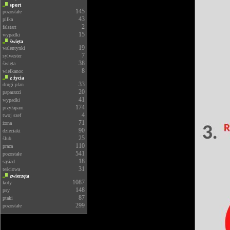
sport
145
pozostałe
43
piłka
2
falstart
15
wypadki
święta
19
walentynki
7
sylwester
38
święta
8
wielkanoc
z życia
33
drugi plan
20
paparazzi
41
wypadki
174
przyłapani
4
twoj szef
71
żona
90
dzieciaki
25
ślub
110
praca
541
pozostałe
18
sąsiad
31
teściowa
zwierzęta
1087
koty
148
psy
87
ptaki
299
pozostałe