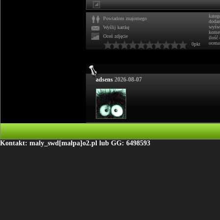
kateg
Powiadom znajomego
doda
wyświ
Wyślij kartkę
komen
Oceń zdjęcie
ilość
ocena
0pkt
adsens
2026-08-07
Kontakt: maly_swd[małpa]o2.pl lub GG: 6498593