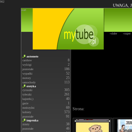
902
UWAGA, J
start
»słabe
»super
automoto
8
carshow
2
wyścigi
186
pozostałe
52
wypadki
25
motory
113
samochody
erotyka
305
cycuszki
261
tyłeczki
40
kajzerki;)
1
gacie
69
meżczyźni
Strona:
573
kobiety
91
pozostałe
imprezka
38
zrzuty
46
pozostałe