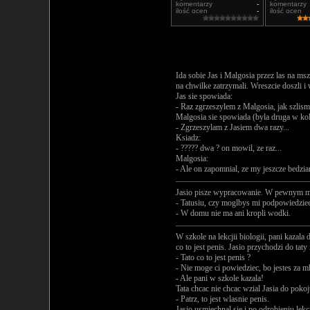
komentarzy
-
komentarzy
ilość ocen
-
ilość ocen
Ida sobie Jas i Malgosia przez las na msz
na chwilke zatrzymali. Wreszcie doszli i
Jas sie spowiada:
- Raz zgrzeszylem z Malgosia, jak szlismy
Malgosia sie spowiada (byla druga w kol
- Zgrzeszylam z Jasiem dwa razy...
Ksiadz:
- ????? dwa ? on mowil, ze raz...
Malgosia:
- Ale on zapomnial, ze my jeszcze bedzia
Jasio pisze wypracowanie. W pewnym mo
- Tatusiu, czy moglbys mi podpowiedziee 
- W domu nie ma ani kropli wodki.
W szkole na lekcjii biologii, pani kazal
co to jest penis. Jasio przychodzi do taty i
- Tato co to jest penis ?
- Nie moge ci powiedziec, bo jestes za m
- Ale pani w szkole kazala!
Tata chcac nie chcac wzial Jasia do pokoj
- Patrz, to jest wlasnie penis.
Jasio usmiechnal sie i po odrobieniu lekc