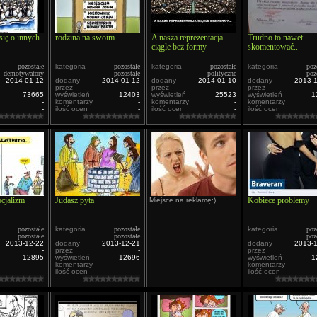
się o innych
rodzina na swoim
A nasza reprezentacja
Trudno to nawet
ciągle bez formy
skomentować..
pozostałe
kategoria
pozostałe
kategoria
pozostałe
kategoria
poz
demotywatory
pozostałe
polityczne
poz
2014-01-12
dodany
2014-01-12
dodany
2014-01-10
dodany
2013-
-
przez
-
przez
-
przez
73665
wyświetleń
12403
wyświetleń
25523
wyświetleń
1
-
komentarzy
-
komentarzy
-
komentarzy
-
ilość ocen
-
ilość ocen
-
ilość ocen
ocjalizm
Judasz pyta
Kobiece problemy
Miejsce na reklamę:)
pozostałe
kategoria
pozostałe
kategoria
poz
pozostałe
pozostałe
poz
2013-12-22
dodany
2013-12-21
dodany
2013-
-
przez
-
przez
12895
wyświetleń
12696
wyświetleń
1
-
komentarzy
-
komentarzy
-
ilość ocen
-
ilość ocen