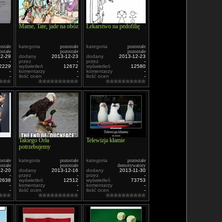
Mame, Tate, jade na obóz
Lekarstwo na pedofilię
ostałe
kategoria
pozostałe
kategoria
pozostałe
ostałe
pozostałe
pozostałe
12-29
dodany
2013-12-23
dodany
2013-12-23
-
przez
-
przez
-
2229
wyświetleń
12672
wyświetleń
12580
-
komentarzy
-
komentarzy
-
-
ilość ocen
-
ilość ocen
-
Takiego Orła
Telewizja kłamie
potrzebujemy
ostałe
kategoria
pozostałe
kategoria
pozostałe
ostałe
pozostałe
demotywatory
12-20
dodany
2013-12-16
dodany
2013-11-30
-
przez
-
przez
-
2638
wyświetleń
12512
wyświetleń
73753
-
komentarzy
-
komentarzy
-
-
ilość ocen
-
ilość ocen
-