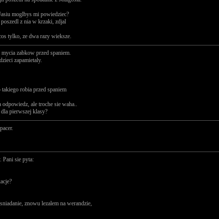
 Jasiu moglbys mi powiedziec?
i poszedl z nia w krzaki, zdjal
ie cos tylko, ze dwa razy wieksze.
i mycia zabkow przed spaniem.
dzieci zapamietaly.
o takiego robia przed spaniem
 odpowiedz, ale troche sie waha..
 dla pierwszej klasy?
pacer.
 Pani sie pyta:
acje?
 sniadanie, znowu lezalem na werandzie,