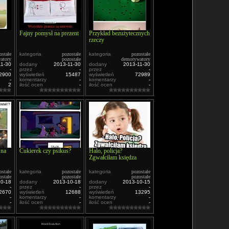
Fajny pomysł na prezent
Przykład bezużytecznych
rzeczy
ostałe
kategoria
pozostałe
kategoria
pozostałe
atory
pozostałe
demotywatory
11-30
dodany
2013-11-30
dodany
2013-11-30
-
przez
-
przez
-
2900
wyświetleń
15487
wyświetleń
72989
-
komentarzy
-
komentarzy
-
2
ilość ocen
-
ilość ocen
-
 na
Cukierek czy psikus?
Halo, policja?
Zgwałciłam księdza
ostałe
kategoria
pozostałe
kategoria
pozostałe
ostałe
pozostałe
pozostałe
10-18
dodany
2013-10-18
dodany
2013-10-15
-
przez
-
przez
-
2670
wyświetleń
12688
wyświetleń
13295
-
komentarzy
-
komentarzy
-
-
ilość ocen
-
ilość ocen
-