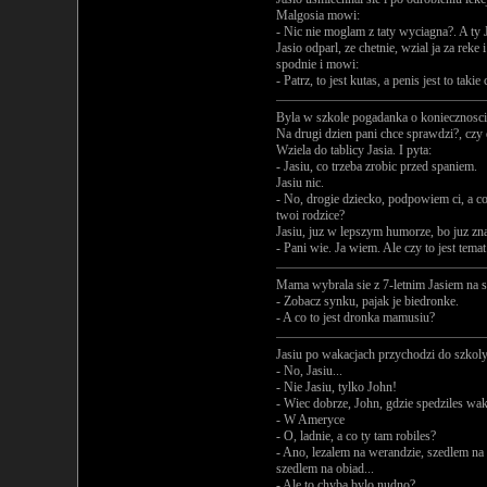
Malgosia mowi:
- Nic nie moglam z taty wyciagna?. A ty
Jasio odparl, ze chetnie, wzial ja za reke 
spodnie i mowi:
- Patrz, to jest kutas, a penis jest to tak
Byla w szkole pogadanka o koniecznosc
Na drugi dzien pani chce sprawdzi?, czy 
Wziela do tablicy Jasia. I pyta:
- Jasiu, co trzeba zrobic przed spaniem.
Jasiu nic.
- No, drogie dziecko, podpowiem ci, a c
twoi rodzice?
Jasiu, juz w lepszym humorze, bo juz zna
- Pani wie. Ja wiem. Ale czy to jest temat
Mama wybrala sie z 7-letnim Jasiem na s
- Zobacz synku, pajak je biedronke.
- A co to jest dronka mamusiu?
Jasiu po wakacjach przychodzi do szkoly.
- No, Jasiu...
- Nie Jasiu, tylko John!
- Wiec dobrze, John, gdzie spedziles wak
- W Ameryce
- O, ladnie, a co ty tam robiles?
- Ano, lezalem na werandzie, szedlem na
szedlem na obiad...
- Ale to chyba bylo nudno?