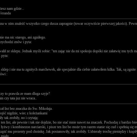
iesz nam gdzie...
 Veranda
 w nim znaleźć wszystko czego dusza zapragnie (towar oczywiście pierwszej jakości). Pewneg
nie ma nic starego, ani zgniłego.
rzychodzi znów i pyta:
alił ze sklepu. Jednak myśli sobie: "ten zając nie da mi spokoju dopóki nie załatwię mu tych 
 pyta:
 sklep i nie ma tu zgnitych marchewek, ale specjalnie dla ciebie załatwiłem kilka. Tak, są zgnit
ówi :
czy to prawda ze mam dluga szyje?
n czy tata juz nie wraca..
cał list bez znaczka do Sw. Mikołaja.
dojść nigdzie, wiec z koleżankami
y tak zrobiły, no i czytają:
ten list, ale pewnie i tak nie dojdzie, bo nie stać mnie nawet na znaczek. Pochodzę z bardzo bi
łyżwy i kombinezon narciarski, i pisze ten list bo może tym razem stanie się cud i spełnią się m
upić mu prezenty pod choinkę. Jak postanowiły, tak zrobiły. Uzbierały trochę pieniędzy i kupił
 miały.