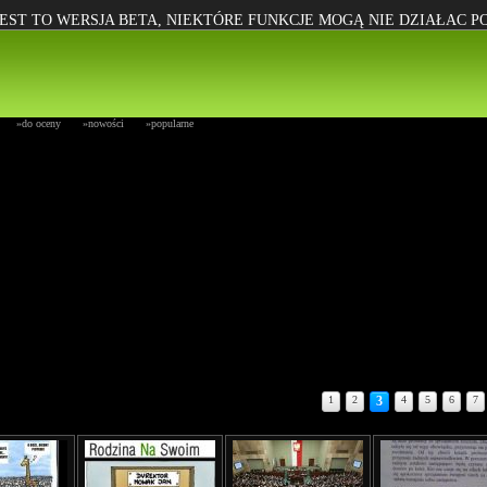
EST TO WERSJA BETA, NIEKTÓRE FUNKCJE MOGĄ NIE DZIAŁAC 
»do oceny
»nowości
»popularne
1
2
3
4
5
6
7