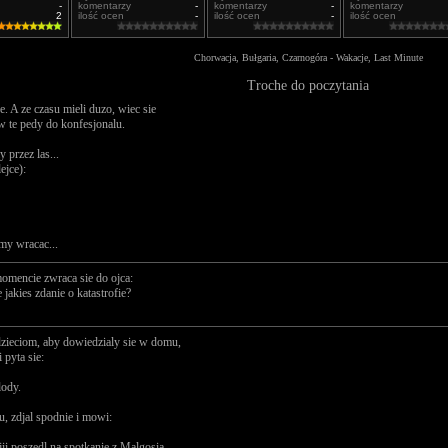
-
komentarzy
-
komentarzy
-
komentarzy
2
ilość ocen
-
ilość ocen
-
ilość ocen
Chorwacja, Bułgaria, Czarnogóra - Wakacje, Last Minute
Troche do poczytania
e. A ze czasu mieli duzo, wiec sie
 w te pedy do konfesjonalu.
 przez las...
ejce):
my wracac...
mencie zwraca sie do ojca:
jakies zdanie o katastrofie?
a dzieciom, aby dowiedzialy sie w domu,
 pyta sie:
lody.
u, zdjal spodnie i mowi:
jii poszedl na spotkanie z Malgosia.