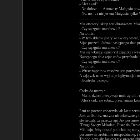
- Alez skad?
- No dobrze......A moze ty Malgosiu pow
- No, no - Ja nie jestem Malgosia, tylko
Mis otworzył sklep wielobranżowy. Można
- Czy są zgnite marchewki?
Na to mis:
- W tym sklepie jest tylko świeży towar, 
Zając poszedł. Jednak następnego dnia p
- Czy są zgnite marchewki?
Miś się wkurzył opieprzył zajączka i wyw
Następnego dnia zając znów przychodzi i
- Czy są zgnite marchewki?
Na to miś:
- Wiesz zając to w zasadzie jest porządny
A zajączek na to wyjmuje legitymacje i m
- Kontrola, Sanepid.
Corka do mamy :
- Mamo dzieci przezywaja mnie zyrafa.. 
- Alez skad.. ale zobacz przez tamten komi
Pani na poczcie zobaczyła jak Jasiu wrzu
Jako ze list bez znaczka nie miał szansy 
stwierdziły, ze przeczytają. Jak postanowił
"Drogi Święty Mikołaju, Pisze do Ciebie 
Mikołaju, żeby dostać pod choinkę narty, 
postanowiły zrobić mu niespodziankę, i k
Trudno, wysłały Jasiowi taki prezent jaki