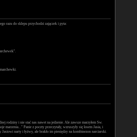
o razu do sklepu przychodzi zajączek i pyta:
marchewek".
e marchewki.
ednej rodziny i nie stać nas nawet na jedzenie. Ale zawsze marzyłem Sw.
oje marzenia..." Panie z poczty przeczytały, wzruszyły się losem Jasia, i
y Jasiowi narty i łyżwy, ale brakło im pieniędzy na kombinezon narciarski.