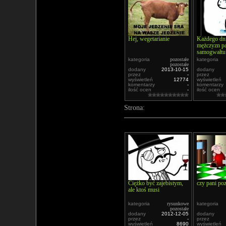
Hej, wegetarianie
Każdego dni
mężczyzn pa
samogwałtu
kategoria
pozostałe
kategoria
pozostałe
dodany
2013-10-15
dodany
przez
-
przez
wyświetleń
12774
wyświetleń
komentarzy
-
komentarzy
ilość ocen
-
ilość ocen
Strona:
Ciężko być zajebistym,
czy pani po
ale ktoś musi
kategoria
rysunkowe
kategoria
pozostałe
dodany
2012-12-05
dodany
przez
-
przez
wyświetleń
8690
wyświetleń