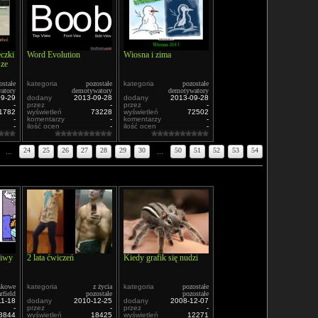
eczki
Word Evolution
Wiosna i zima
sze
ostałe
kategoria
pozostałe
kategoria
pozostałe
atory
demotywatory
demotywatory
09-29
dodany
2013-09-28
dodany
2013-09-28
-
przez
-
przez
-
1782
wyświetleń
73228
wyświetleń
72502
-
komentarzy
-
komentarzy
-
-
ilość ocen
-
ilość ocen
-
...
24
25
26
27
28
29
30
...
50
51
52
53
54
siwy
2 lata ćwiczeń
Kiedy grafik się nudzi
nkowe
kategoria
z życia
kategoria
pozostałe
rfield
pozostałe
pozostałe
11-18
dodany
2010-12-25
dodany
2008-12-07
-
przez
-
przez
-
8844
wyświetleń
18425
wyświetleń
12271