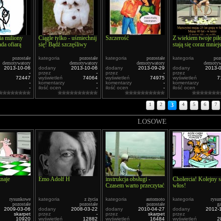
a miliony
Ciągle tylko - uśmiechnij
Szczerość
Z wiekiem twoje pił
da ofiarą
się! Bądź szczęśliwy
stają się coraz mniej
pozostałe
kategoria
pozostałe
kategoria
pozostałe
kategoria
poz
demotywatory
demotywatory
demotywatory
demotyw
2013-10-06
dodany
2013-10-06
dodany
2013-09-29
dodany
2013-
-
przez
-
przez
-
przez
72447
wyświetleń
74064
wyświetleń
74975
wyświetleń
7
-
komentarzy
-
komentarzy
-
komentarzy
-
ilość ocen
-
ilość ocen
-
ilość ocen
1
2
3
4
5
6
7
LOSOWE
znaje
Emo Adolf H
instrukcja obsługi -
Cholercia! Kolejny 
Czasem warto przeczytać
włos!
rysunkowe
kategoria
z życia
kategoria
automoto
kategoria
rysu
pozostałe
pozostałe
pozostałe
ga
2009-03-06
dodany
2008-03-22
dodany
2010-04-27
dodany
2012-
skarpet
przez
-
przez
skarpet
przez
10920
wyświetleń
12882
wyświetleń
16484
wyświetleń
2