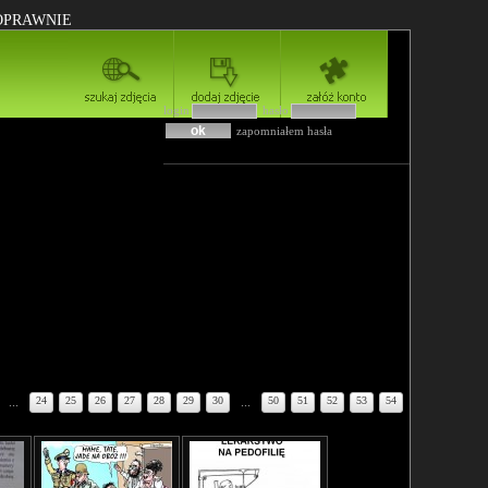
POPRAWNIE
login
hasło
zapomniałem hasła
...
24
25
26
27
28
29
30
...
50
51
52
53
54