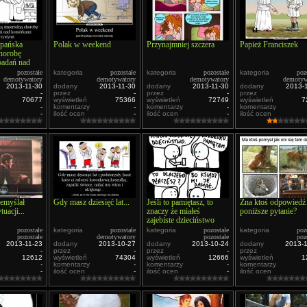
 pańska
Polak w weekend
Przynajmniej szczera
Papież Franciszek
chorobę
badań nad
pozostałe
kategoria
pozostałe
kategoria
pozostałe
kategoria
poz
mi
demotywatory
demotywatory
demotywatory
demotyw
2013-11-30
dodany
2013-11-30
dodany
2013-11-30
dodany
2013-
-
przez
-
przez
-
przez
70677
wyświetleń
75366
wyświetleń
72749
wyświetleń
7
-
komentarzy
-
komentarzy
-
komentarzy
-
ilość ocen
-
ilość ocen
-
ilość ocen
zemyślał
Gdy masz dziesięć lat...
Jeśli to pamiętasz, to
Zna ktoś odpowiedź
tuacji...
znaczy że miałeś
poniższe pytanie?
zajebiste dzieciństwo
pozostałe
kategoria
pozostałe
kategoria
pozostałe
kategoria
poz
pozostałe
demotywatory
pozostałe
poz
2013-11-23
dodany
2013-10-27
dodany
2013-10-24
dodany
2013-
-
przez
-
przez
-
przez
12612
wyświetleń
74304
wyświetleń
12666
wyświetleń
1
-
komentarzy
-
komentarzy
-
komentarzy
-
ilość ocen
-
ilość ocen
-
ilość ocen