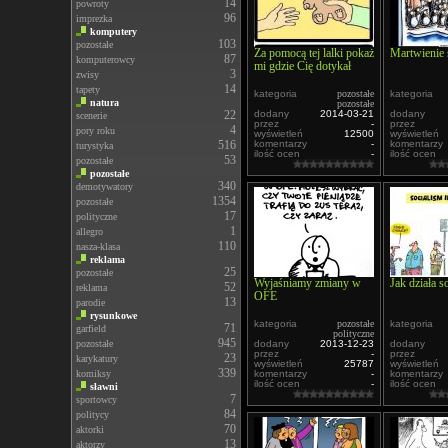
14
powroty
96
imprezka
komputery
103
pozostałe
Za pomocą tej lalki pokaż
Martwienie 
87
komputerowcy
mi gdzie Cię dotykał
3
zwisy
14
tapety
kategoria
pozostałe
kategoria
natura
pozostałe
22
dodany
2014-03-21
dodany
scenerie
przez
-
przez
4
pory roku
wyświetleń
12500
wyświetleń
516
komentarzy
-
komentarzy
turystyka
ilość ocen
-
ilość ocen
53
pozostałe
pozostałe
340
demotywatory
1354
pozostałe
17
polityczne
1
allegro
110
nasza-klasa
reklama
25
pozostałe
Wyjaśniamy zmiany w
Jak działa s
52
reklama
OFE
13
parodie
rysunkowe
kategoria
pozostałe
kategoria
71
garfield
polityczne
945
pozostałe
dodany
2013-12-23
dodany
przez
-
przez
23
karykatury
wyświetleń
25787
wyświetleń
339
komiksy
komentarzy
-
komentarzy
ilość ocen
-
ilość ocen
sławni
7
sportowcy
84
politycy
70
aktorki
13
aktorzy