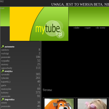
902
UWAGA, JEST TO WERSJA BETA, N
start
»słabe
»super
»do oceny
automoto
8
carshow
2
wyścigi
186
pozostałe
52
wypadki
25
motory
113
samochody
erotyka
305
cycuszki
261
tyłeczki
40
kajzerki;)
1
gacie
69
meżczyźni
Strona:
573
kobiety
91
pozostałe
imprezka
38
zrzuty
46
pozostałe