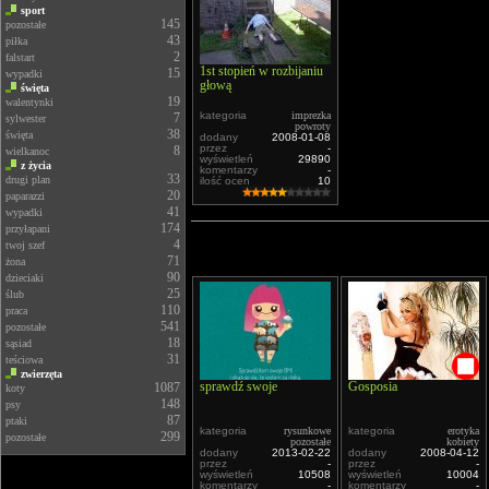
sport
145
pozostałe
43
piłka
2
falstart
1st stopień w rozbijaniu
15
wypadki
głową
święta
19
walentynki
kategoria
imprezka
7
sylwester
powroty
38
święta
dodany
2008-01-08
przez
-
8
wielkanoc
wyświetleń
29890
z życia
komentarzy
-
33
drugi plan
ilość ocen
10
20
paparazzi
41
wypadki
174
przyłapani
4
twoj szef
71
żona
90
dzieciaki
25
ślub
110
praca
541
pozostałe
18
sąsiad
31
teściowa
zwierzęta
sprawdź swoje
Gosposia
1087
koty
148
psy
87
ptaki
kategoria
rysunkowe
kategoria
erotyka
299
pozostałe
pozostałe
kobiety
dodany
2013-02-22
dodany
2008-04-12
przez
-
przez
-
wyświetleń
10508
wyświetleń
10004
komentarzy
-
komentarzy
-