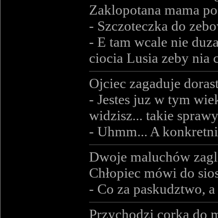
Zaklopotana mama po 
- Szczoteczka do zebow
- E tam wcale nie duza
ciocia Lusia zeby nia c
Ojciec zagaduje doras
- Jestes juz w tym wie
widzisz... takie spraw
- Uhmm... A konkretni
Dwoje maluchów zagląd
Chłopiec mówi do sios
- Co za paskudztwo, a
Przychodzi corka do m