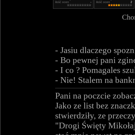
ilość ocen
-
ilość ocen
2
Chor
- Jasiu dlaczego spozn
- Bo pewnej pani zgin
- I co ? Pomagales sz
- Nie! Stalem na bankn
Pani na poczcie zobacz
Jako ze list bez znacz
stwierdziły, ze przeczy
"Drogi Święty Mikołaju,