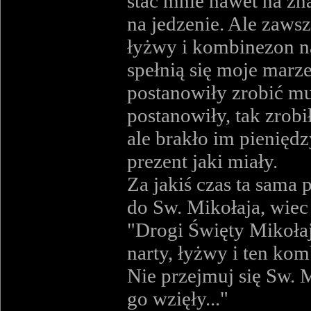
stać mnie nawet na zna
na jedzenie. Ale zaws
łyżwy i kombinezon nar
spełnią się moje marze
postanowiły zrobić mu
postanowiły, tak zrobi
ale brakło im pieniędz
prezent jaki miały.
Za jakiś czas ta sama 
do Sw. Mikołaja, wiec 
"Drogi Święty Mikołaj
narty, łyżwy i ten ko
Nie przejmuj się Sw. M
go wzięły..."