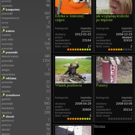
14
powroty
96
imprezka
komputery
103
pozostałe
Edytka w śmiesznej
jak wyglądają kruliczki
87
komputerowcy
czapce.
po imprezie
3
zwisy
14
tapety
kategoria
imprezka
kategoria
imprezka
natura
powroty
powroty
22
dodany
2012-01-22
dodany
2009-12-23
scenerie
przez
-
przez
skarpet
4
pory roku
wyświetleń
23164
wyświetleń
32416
516
komentarzy
-
komentarzy
-
turystyka
ilość ocen
17
ilość ocen
2
53
pozostałe
pozostałe
340
demotywatory
1354
pozostałe
17
polityczne
1
allegro
110
nasza-klasa
reklama
25
pozostałe
Władek pozdrawia
Pomocy
52
reklama
13
parodie
rysunkowe
kategoria
imprezka
kategoria
imprezka
71
garfield
powroty
powroty
945
pozostałe
dodany
2008-04-29
dodany
2008-03-08
przez
-
przez
-
23
karykatury
wyświetleń
30806
wyświetleń
30214
339
komiksy
komentarzy
-
komentarzy
-
ilość ocen
3
ilość ocen
-
sławni
7
sportowcy
84
politycy
Strona:
70
aktorki
13
aktorzy