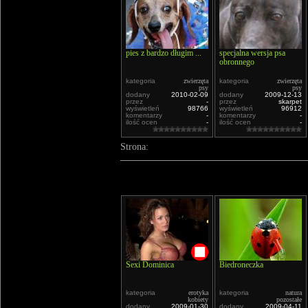
pies z bardzo długim ...
specjalna wersja psa
obronnego
kategoria
zwierzęta
kategoria
zwierzęta
psy
psy
dodany
2010-02-09
dodany
2009-12-13
przez
-
przez
skarpet
wyświetleń
98766
wyświetleń
96912
komentarzy
-
komentarzy
-
ilość ocen
-
ilość ocen
-
Strona:
Sexi Dominica
Biedroneczka
kategoria
erotyka
kategoria
natura
kobiety
pozostałe
dodany
2009-01-30
dodany
2009-04-11