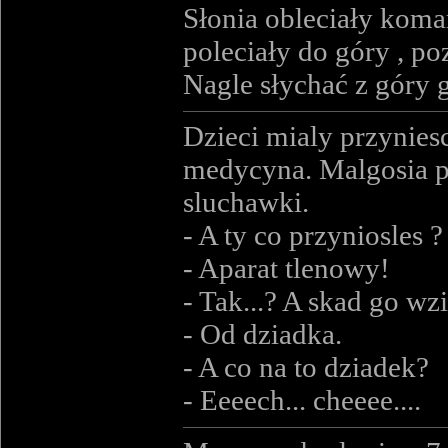
Słonia obleciały koma
poleciały do góry , p
Nagle słychać z góry 
Dzieci mialy przynies
medycyna. Malgosia pr
sluchawki.
- A ty co przyniosles ?
- Aparat tlenowy!
- Tak...? A skad go wz
- Od dziadka.
- A co na to dziadek?
- Eeeech... cheeee....