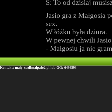
S: To od dzisiaj musis
Jasio gra z Małgosia 
sex.
W łóżku była dziura.
W pewnej chwili Jasio
- Małgosiu ja nie gram
Kontakt: maly_swd[małpa]o2.pl lub GG: 6498593