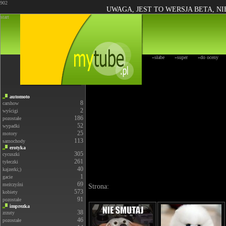
902
UWAGA, JEST TO WERSJA BETA, N
start
»słabe
»super
»do oceny
automoto
8
carshow
2
wyścigi
186
pozostałe
52
wypadki
25
motory
113
samochody
erotyka
305
cycuszki
261
tyłeczki
40
kajzerki;)
1
gacie
69
meżczyźni
Strona:
573
kobiety
91
pozostałe
imprezka
38
zrzuty
46
pozostałe