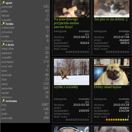
sport
145
pozostałe
43
piłka
2
falstart
Na prawdziwego
Ten pies to ma dobrze ;]
15
wypadki
przyjaciela można
święta
zawsze liczyć
19
walentynki
kategoria
zwierzęta
kategoria
zwierzęta
7
sylwester
psy
psy
38
święta
dodany
2010-09-12
dodany
2010-07-06
przez
-
przez
skarpet
8
wielkanoc
wyświetleń
93424
wyświetleń
96503
z życia
komentarzy
-
komentarzy
-
33
drugi plan
ilość ocen
-
ilość ocen
-
20
paparazzi
41
wypadki
174
przyłapani
4
twoj szef
71
żona
90
dzieciaki
25
ślub
110
praca
szybki i wściekły
Dobry obiad będzie
541
pozostałe
18
sąsiad
31
teściowa
kategoria
zwierzęta
kategoria
zwierzęta
zwierzęta
psy
psy
1087
koty
dodany
2010-03-30
dodany
2010-03-28
przez
-
przez
skarpet
148
psy
wyświetleń
100035
wyświetleń
104236
87
ptaki
komentarzy
-
komentarzy
-
ilość ocen
-
ilość ocen
1
299
pozostałe