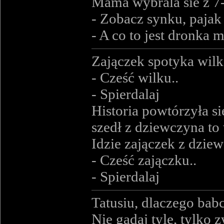
Mama wybrala sie z 7-
- Zobacz synku, pajak 
- A co to jest dronka
Zajączek spotyka wilk
- Cześć wilku..
- Spierdalaj
Historia powtórzyła si
szedł z dziewczyna to
Idzie zajączek z dziew
- Cześć zajączku..
- Spierdalaj
Tatusiu, dlaczego babci
Nie gadaj tyle, tylko 