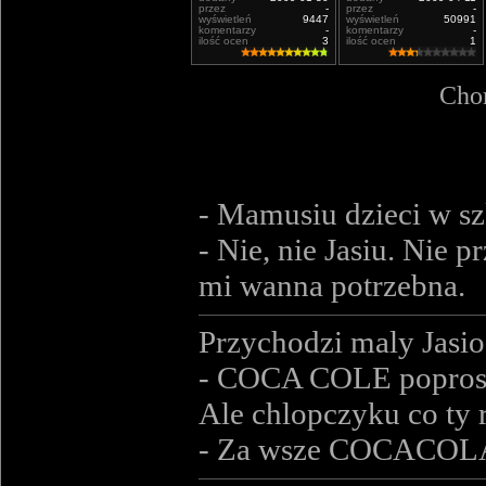
przez
-
przez
-
wyświetleń
9447
wyświetleń
50991
komentarzy
-
komentarzy
-
ilość ocen
3
ilość ocen
1
Chor
- Mamusiu dzieci w sz
- Nie, nie Jasiu. Nie 
mi wanna potrzebna.
Przychodzi maly Jasio 
- COCA COLE popros
Ale chlopczyku co ty r
- Za wsze COCACOLA ! 