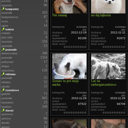
14
powroty
96
imprezka
komputery
103
pozostałe
Nie smutaj
no daj lajkusia
87
komputerowcy
3
zwisy
14
tapety
kategoria
zwierzęta
kategoria
zwierzęta
natura
psy
psy
22
dodany
2012-12-19
dodany
2012-11-11
scenerie
przez
-
przez
-
4
pory roku
wyświetleń
92199
wyświetleń
91872
516
komentarzy
-
komentarzy
-
turystyka
ilość ocen
-
ilość ocen
-
53
pozostałe
pozostałe
340
demotywatory
1354
pozostałe
17
polityczne
1
allegro
110
nasza-klasa
reklama
25
pozostałe
Zostaw to jest moja
Lać na
52
reklama
micha
niebezpieczeństwo
13
parodie
rysunkowe
kategoria
zwierzęta
kategoria
zwierzęta
71
garfield
psy
psy
945
pozostałe
dodany
2010-11-29
dodany
2010-11-29
przez
-
przez
-
23
karykatury
wyświetleń
97522
wyświetleń
94709
339
komiksy
komentarzy
-
komentarzy
-
ilość ocen
-
ilość ocen
-
sławni
7
sportowcy
84
politycy
70
aktorki
13
aktorzy