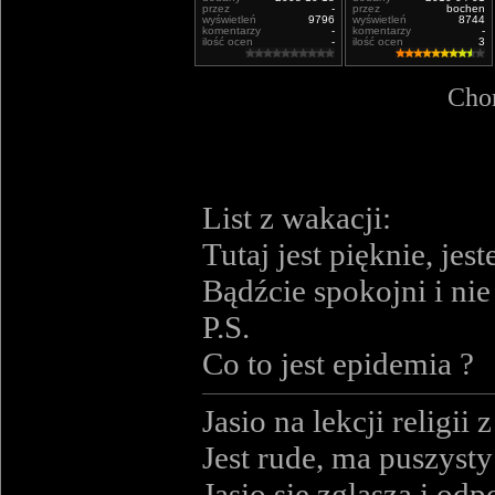
przez
-
przez
bochen
wyświetleń
9796
wyświetleń
8744
komentarzy
-
komentarzy
-
ilość ocen
-
ilość ocen
3
Chor
List z wakacji:
Tutaj jest pięknie, j
Bądźcie spokojni i nie
P.S.
Co to jest epidemia ?
Jasio na lekcji religi
Jest rude, ma puszysty
Jasio sie zglasza i od