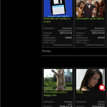
Dzieciaki nie wiedzą co
Informatyk i pole siłowe
to jest
kategoria
komputery
kategoria
komputery
komputerowcy
komputerowcy
dodany
2012-11-01
dodany
2012-10-31
przez
-
przez
-
wyświetleń
44961
wyświetleń
44702
komentarzy
-
komentarzy
-
ilość ocen
-
ilość ocen
-
Strona:
Niewidzialna szyba i
Alicja
latający kot
kategoria
zwierzęta
kategoria
erotyka
koty
kobiety
dodany
2008-10-18
dodany
2010-04-01