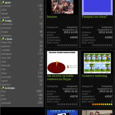
sport
145
pozostałe
43
piłka
2
falstart
Inżynier
Pamiętasz ten obraz?
15
wypadki
święta
19
walentynki
kategoria
komputery
kategoria
komputery
7
sylwester
komputerowcy
komputerowcy
38
święta
dodany
2012-12-05
dodany
2012-12-01
przez
-
przez
-
8
wielkanoc
wyświetleń
44958
wyświetleń
43382
z życia
komentarzy
-
komentarzy
-
33
drugi plan
ilość ocen
-
ilość ocen
-
20
paparazzi
41
wypadki
174
przyłapani
4
twoj szef
71
żona
90
dzieciaki
25
ślub
110
praca
Jak zaczyna się każda
Światowy marketing
541
pozostałe
rozmowa na Skypie
18
sąsiad
31
teściowa
kategoria
komputery
kategoria
komputery
zwierzęta
komputerowcy
komputerowcy
1087
koty
dodany
2012-11-11
dodany
2012-11-11
przez
-
przez
-
148
psy
wyświetleń
43278
wyświetleń
43537
87
ptaki
komentarzy
-
komentarzy
-
ilość ocen
-
ilość ocen
1
299
pozostałe