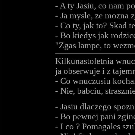
- A ty Jasiu, co nam p
- Ja mysle, ze mozna z
- Co ty, jak to? Skad 
- Bo kiedys jak rodzic
"Zgas lampe, to wezme
Kilkunastoletnia wnucz
ja obserwuje i z taj
- Co wnuczusiu kochan
- Nie, babciu, straszni
- Jasiu dlaczego spozn
- Bo pewnej pani zgin
- I co ? Pomagales sz