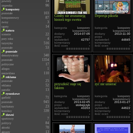
14
powroty
96
imprezka
komputery
103
pozostałe
Gimby nie zrozumieją
Depresja piksela
87
komputerowcy
historii tego swetra
3
zwisy
14
tapety
kategoria
komputery
kategoria
komputery
natura
komputerowcy
komputerowcy
22
dodany
2014-07-06
dodany
2013-11-30
scenerie
przez
-
przez
-
4
pory roku
wyświetleń
42757
wyświetleń
44845
516
komentarzy
-
komentarzy
-
turystyka
ilość ocen
-
ilość ocen
-
53
pozostałe
pozostałe
340
demotywatory
1354
pozostałe
17
polityczne
1
allegro
110
nasza-klasa
reklama
25
pozostałe
przyszłość staje się
zyć nie umierać
52
reklama
faktem
13
parodie
rysunkowe
kategoria
komputery
kategoria
komputery
71
garfield
komputerowcy
komputerowcy
945
pozostałe
dodany
2013-02-05
dodany
2013-01-27
przez
stobejczyk
przez
-
23
karykatury
wyświetleń
43203
wyświetleń
44622
339
komiksy
komentarzy
-
komentarzy
-
ilość ocen
-
ilość ocen
-
sławni
7
sportowcy
84
politycy
70
aktorki
13
aktorzy