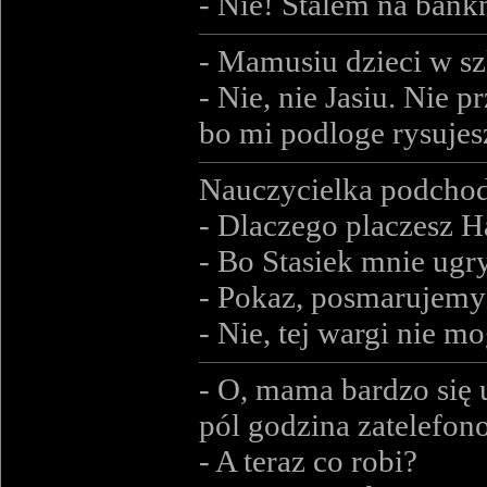
- Nie! Stalem na bankn
- Mamusiu dzieci w s
- Nie, nie Jasiu. Nie p
bo mi podloge rysujes
Nauczycielka podchod
- Dlaczego placzesz H
- Bo Stasiek mnie ugry
- Pokaz, posmarujemy 
- Nie, tej wargi nie mo
- O, mama bardzo się 
pól godzina zatelefono
- A teraz co robi?