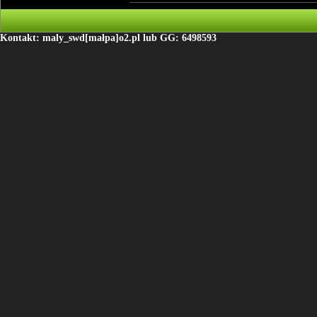
Kontakt: maly_swd[małpa]o2.pl lub GG: 6498593