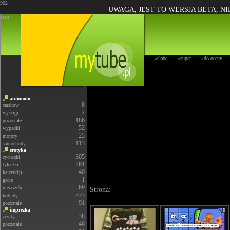
902
UWAGA, JEST TO WERSJA BETA, N
start
»słabe
»super
»do oceny
automoto
8
carshow
2
wyścigi
186
pozostałe
52
wypadki
25
motory
113
samochody
erotyka
305
cycuszki
261
tyłeczki
40
kajzerki;)
1
gacie
69
meżczyźni
Strona:
573
kobiety
91
pozostałe
imprezka
38
zrzuty
46
pozostałe