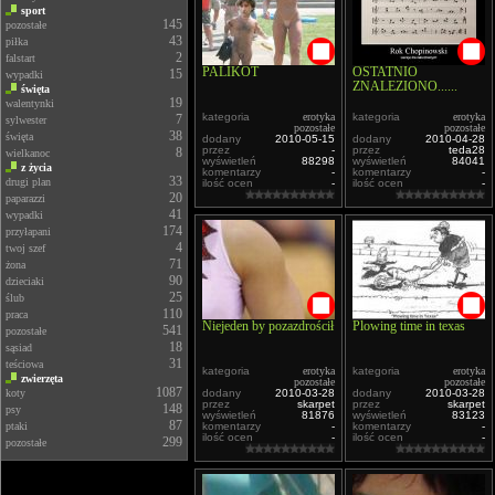
sport
145
pozostałe
43
piłka
2
falstart
PALIKOT
OSTATNIO
15
wypadki
ZNALEZIONO......
święta
19
walentynki
kategoria
erotyka
kategoria
erotyka
7
sylwester
pozostałe
pozostałe
38
święta
dodany
2010-05-15
dodany
2010-04-28
przez
-
przez
teda28
8
wielkanoc
wyświetleń
88298
wyświetleń
84041
z życia
komentarzy
-
komentarzy
-
33
drugi plan
ilość ocen
-
ilość ocen
-
20
paparazzi
41
wypadki
174
przyłapani
4
twoj szef
71
żona
90
dzieciaki
25
ślub
110
praca
Niejeden by pozazdrościł
Plowing time in texas
541
pozostałe
18
sąsiad
31
teściowa
kategoria
erotyka
kategoria
erotyka
zwierzęta
pozostałe
pozostałe
1087
koty
dodany
2010-03-28
dodany
2010-03-28
przez
skarpet
przez
skarpet
148
psy
wyświetleń
81876
wyświetleń
83123
87
ptaki
komentarzy
-
komentarzy
-
ilość ocen
-
ilość ocen
-
299
pozostałe