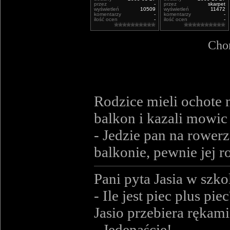
przez
-
przez
skarpet
wyświetleń
10509
wyświetleń
11472
komentarzy
-
komentarzy
-
ilość ocen
-
ilość ocen
-
Chor
Rodzice mieli ochote n
balkon i kazali mowic 
- Jedzie pan na rowerz
balkonie, pewnie jej ro
Pani pyta Jasia w szko
- Ile jest piec plus pie
Jasio przebiera rękam
- Jedenaście!