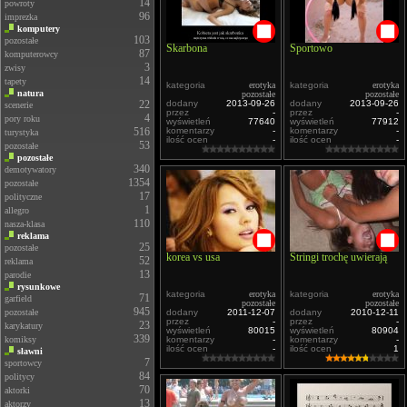
14
powroty
96
imprezka
komputery
103
pozostałe
Skarbona
Sportowo
87
komputerowcy
3
zwisy
14
tapety
kategoria
erotyka
kategoria
erotyka
natura
pozostałe
pozostałe
22
dodany
2013-09-26
dodany
2013-09-26
scenerie
przez
-
przez
-
4
pory roku
wyświetleń
77640
wyświetleń
77912
516
komentarzy
-
komentarzy
-
turystyka
ilość ocen
-
ilość ocen
-
53
pozostałe
pozostałe
340
demotywatory
1354
pozostałe
17
polityczne
1
allegro
110
nasza-klasa
reklama
25
pozostałe
korea vs usa
Stringi trochę uwierają
52
reklama
13
parodie
rysunkowe
kategoria
erotyka
kategoria
erotyka
71
garfield
pozostałe
pozostałe
945
pozostałe
dodany
2011-12-07
dodany
2010-12-11
przez
-
przez
-
23
karykatury
wyświetleń
80015
wyświetleń
80904
339
komiksy
komentarzy
-
komentarzy
-
ilość ocen
-
ilość ocen
1
sławni
7
sportowcy
84
politycy
70
aktorki
13
aktorzy