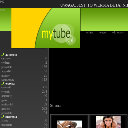
902
UWAGA, JEST TO WERSJA BETA, N
start
»słabe
»super
»do oceny
automoto
8
carshow
2
wyścigi
186
pozostałe
52
wypadki
25
motory
113
samochody
erotyka
305
cycuszki
261
tyłeczki
40
kajzerki;)
1
gacie
69
meżczyźni
Strona:
573
kobiety
91
pozostałe
imprezka
38
zrzuty
46
pozostałe