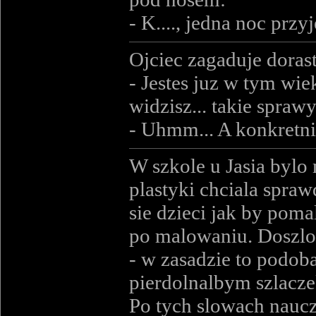
- K...., jedna noc przy
Ojciec zagaduje doras
- Jestes juz w tym wie
widzisz... takie spraw
- Uhmm... A konkretni
W szkole u Jasia bylo
plastyki chciala spraw
sie dzieci jak by pom
po malowaniu. Doszlo 
- w zasadzie to podoba 
pierdolnalbym szlacze
Po tych slowach nauczc