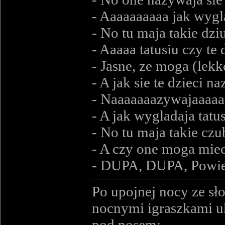
- Aaaaaaaaaa jak wygl
- No tu maja takie dzi
- Aaaaa tatusiu czy te
- Jasne, ze moga (le
- A jak sie te dzieci n
- Naaaaaaazywajaaaaa
- A jak wygladaja tatu
- No tu maja takie czu
- A czy one moga miec 
- DUPA, DUPA, Powied
Po upojnej nocy ze sł
nocnymi igraszkami uk
pod nosem: