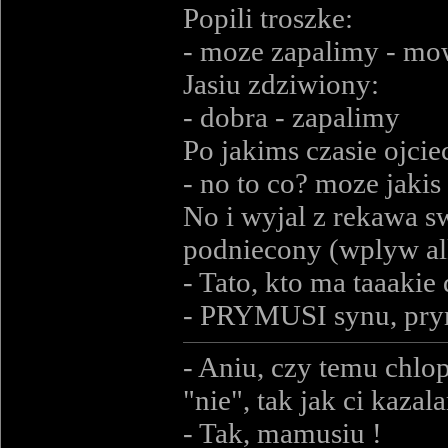
Popili troszke:
- moze zapalimy - mow
Jasiu zdziwiony:
- dobra - zapalimy
Po jakims czasie ojcie
- no to co? moze jakis
No i wyjal z rekawa sw
podniecony (wplyw alk
- Tato, kto ma taaaki
- PRYMUSI synu, pry
- Aniu, czy temu chlop
"nie", tak jak ci kazal
- Tak, mamusiu !