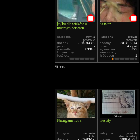
[tylko dla widzów o
na tważ
mocnych nerwach]
kategoria
erotyka
kategoria
erotyka
pozostałe
pozostałe
dodany
2010-03-08
dodany
2010-02-14
przez
-
przez
skarpet
wyświetleń
83360
wyświetleń
88792
komentarzy
-
komentarzy
-
ilość ocen
-
ilość ocen
1
Strona:
Naciąganie futra
niestety
kategoria
zwierzęta
kategoria
pozostałe
koty
demotywatory
dodany
2009-03-27
dodany
2009-10-27