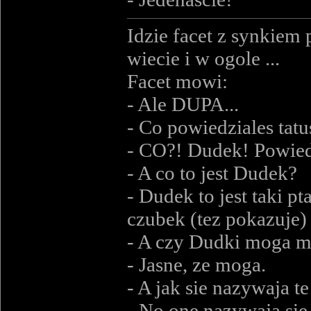
Idzie facet z synkiem 
wiecie i w ogole ...
Facet mowi:
- Ale DUPA...
- Co powiedziales tatu
- CO?! Dudek! Powie
- A co to jest Dudek?
- Dudek to jest taki p
czubek (tez pokazuje)
- A czy Dudki moga mi
- Jasne, ze moga.
- A jak sie nazywaja te
- No one nazywaja sie