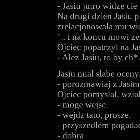
- Jasiu jutro widze cie
Na drugi dzien Jasiu 
zrelacjonowala mu wiec
".. i na koncu mowi ze
Ojciec popatrzyl na Ja
- Alez Jasiu, to by c
Jasiu mial slabe ocen
- porozmawiaj z Jasi
Ojciec pomyslal, wzial
- moge wejsc.
- wejdz tato, prosze.
- przyszedlem pogadac
- dobra