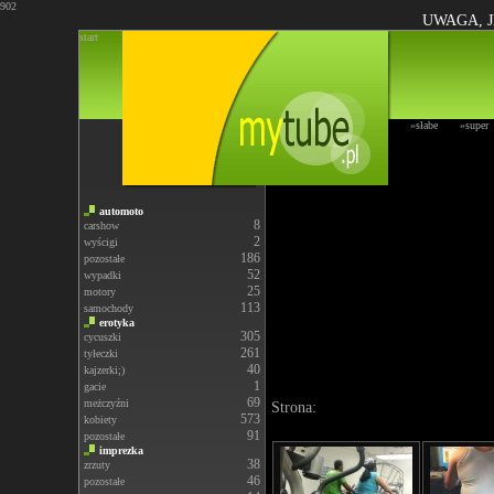
902
UWAGA, J
start
»słabe
»super
automoto
8
carshow
2
wyścigi
186
pozostałe
52
wypadki
25
motory
113
samochody
erotyka
305
cycuszki
261
tyłeczki
40
kajzerki;)
1
gacie
69
meżczyźni
Strona:
573
kobiety
91
pozostałe
imprezka
38
zrzuty
46
pozostałe