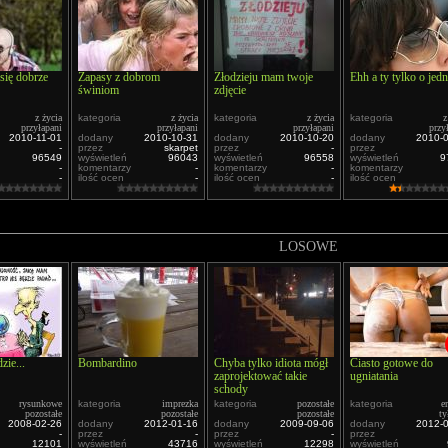
się dobrze
Zapasy z dobrom
Złodzieju mam twoje
Ehh a ty tylko o je
świniom
zdjęcie
z życia
kategoria
z życia
kategoria
z życia
kategoria
z
przyłapani
przyłapani
przyłapani
przy
2010-11-01
dodany
2010-10-31
dodany
2010-10-20
dodany
2010-
-
przez
skarpet
przez
-
przez
96549
wyświetleń
96043
wyświetleń
96558
wyświetleń
9
-
komentarzy
-
komentarzy
-
komentarzy
-
ilość ocen
-
ilość ocen
-
ilość ocen
LOSOWE
zie...
Bombardino
Chyba tylko idiota mógł
Ciasto gotowe do
zaprojektować takie
ugniatania
schody
rysunkowe
kategoria
imprezka
kategoria
pozostałe
kategoria
e
pozostałe
pozostałe
pozostałe
ty
2008-02-26
dodany
2012-01-16
dodany
2009-09-06
dodany
2012-
-
przez
-
przez
-
przez
12101
wyświetleń
43716
wyświetleń
12298
wyświetleń