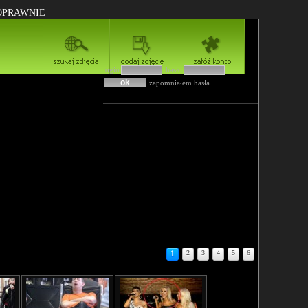
POPRAWNIE
login
hasło
zapomniałem hasła
1
2
3
4
5
6