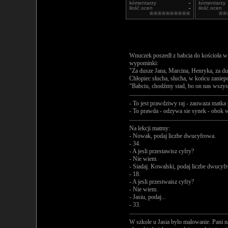
komentarzy
-
komentarzy
ilość ocen
-
ilość ocen
Wnuczek poszedł z babcia do kościoła w 
wypominki:
"Za dusze Jana, Marcina, Henryka, za du
Chłopiec słucha, słucha, w końcu zaniep
"Babciu, chodźmy stad, bo on nas wszys
- To jest prawdziwy raj - zauwaza matka
- To prawda - odzywa sie synek - obok 
Na lekcji matmy:
- Nowak, podaj liczbe dwucyfrowa.
- 34.
- A jesli przestawisz cyfry?
- Nie wiem.
- Siadaj. Kowalski, podaj liczbe dwucyf
- 18.
- A jesli przestwaisz cyfry?
- Nie wiem.
- Jasiu, podaj...
- 33.
W szkole u Jasia bylo malowanie. Pani n