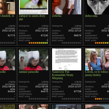
 dziubek, to
Zabijcie to zanim złoży
Zeberka
dobra rada
jaja
z życia
kategoria
z życia
kategoria
z życia
kategoria
z
przyłapani
przyłapani
przyłapani
przy
2011-12-29
dodany
2011-12-29
dodany
2011-12-14
dodany
2011-
-
przez
-
przez
-
przez
91773
wyświetleń
97230
wyświetleń
96679
wyświetleń
9
-
komentarzy
-
komentarzy
-
komentarzy
-
ilość ocen
2
ilość ocen
-
ilość ocen
solki
zamiast parasolki
Szanowny Pan
Córciu, co ty robisz
Komendant Straży
jasnej cholery
Miejskiej
z życia
kategoria
z życia
kategoria
z życia
kategoria
z
przyłapani
przyłapani
przyłapani
przy
2011-08-28
dodany
2011-08-28
dodany
2010-12-07
dodany
2010-
ania
przez
ania
przez
-
przez
94404
wyświetleń
94475
wyświetleń
97758
wyświetleń
9
-
komentarzy
-
komentarzy
-
komentarzy
-
ilość ocen
-
ilość ocen
-
ilość ocen