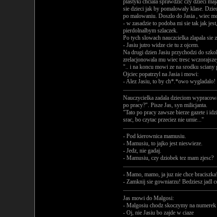
plastyki chciala sprawdzic czy dzieci ma
sie dzieci jak by pomalowaly klase. Dzie
po malowaniu. Doszlo do Jasia , wiec m
- w zasadzie to podoba mi sie tak jak jest
pierdolnalbym szlaczek.
Po tych slowach nauczcielka zlapala sie 
- Jasiu jutro widze cie tu z ojcem.
Na drugi dzien Jasiu przychodzi do szko
zrelacjonowala mu wiec tresc wczorajszej 
".. i na koncu mowi ze na srodku sciany 
Ojciec popatrzyl na Jasia i mowi:
- Alez Jasiu, to by ch*.*owo wygladalo!
Nauczycielka zadala dzieciom wypracowan
po pracy?". Pisze Jas, syn milicjanta.
"Tato po pracy zawsze bierze gazete i idz
srac, bo czytac przeciez nie umie..."
- Pod kierownica mamusiu.
- Mamusiu, to jajko jest nieswieze.
- Jedz, nie gadaj.
- Mamusiu, czy dziobek tez mam zjesc?
- Mamo, mamo, ja juz nie chce braciszka
- Zamknij sie gowniarzu! Bedziesz jadl c
Jas mowi do Malgosi:
- Malgosiu chodz skoczymy na numerek
- Oj, nie Jasiu bo zajde w ciaze