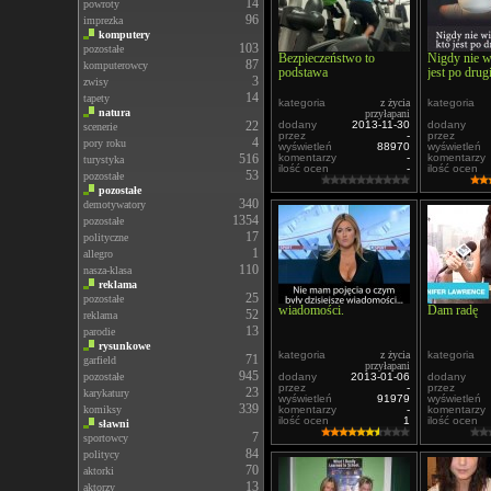
14
powroty
96
imprezka
komputery
103
pozostałe
Bezpieczeństwo to
Nigdy nie 
87
komputerowcy
podstawa
jest po drugi
3
zwisy
14
tapety
kategoria
z życia
kategoria
natura
przyłapani
22
dodany
2013-11-30
dodany
scenerie
przez
-
przez
4
pory roku
wyświetleń
88970
wyświetleń
516
komentarzy
-
komentarzy
turystyka
ilość ocen
-
ilość ocen
53
pozostałe
pozostałe
340
demotywatory
1354
pozostałe
17
polityczne
1
allegro
110
nasza-klasa
reklama
25
pozostałe
wiadomości.
Dam radę
52
reklama
13
parodie
rysunkowe
kategoria
z życia
kategoria
71
garfield
przyłapani
945
pozostałe
dodany
2013-01-06
dodany
przez
-
przez
23
karykatury
wyświetleń
91979
wyświetleń
339
komiksy
komentarzy
-
komentarzy
ilość ocen
1
ilość ocen
sławni
7
sportowcy
84
politycy
70
aktorki
13
aktorzy