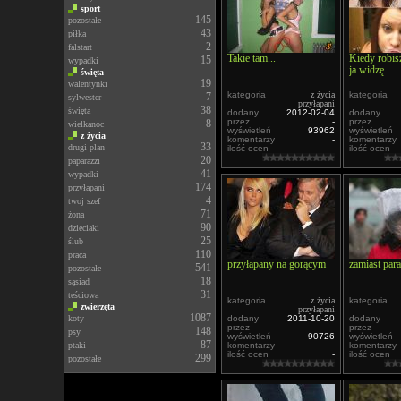
sport
145
pozostałe
43
piłka
2
falstart
Takie tam...
Kiedy robisz
15
wypadki
ja widzę...
święta
19
walentynki
kategoria
z życia
kategoria
7
sylwester
przyłapani
38
święta
dodany
2012-02-04
dodany
przez
-
przez
8
wielkanoc
wyświetleń
93962
wyświetleń
z życia
komentarzy
-
komentarzy
33
drugi plan
ilość ocen
-
ilość ocen
20
paparazzi
41
wypadki
174
przyłapani
4
twoj szef
71
żona
90
dzieciaki
25
ślub
110
praca
przyłapany na gorącym
zamiast para
541
pozostałe
18
sąsiad
31
teściowa
kategoria
z życia
kategoria
zwierzęta
przyłapani
1087
koty
dodany
2011-10-20
dodany
przez
-
przez
148
psy
wyświetleń
90726
wyświetleń
87
ptaki
komentarzy
-
komentarzy
ilość ocen
-
ilość ocen
299
pozostałe