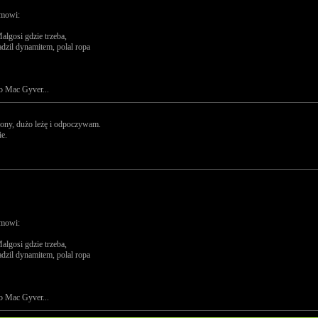
 mowi:
algosi gdzie trzeba,
dzil dynamitem, polal ropa
go Mac Gyver...
olony, dużo leżę i odpoczywam.
ie.
 mowi:
algosi gdzie trzeba,
dzil dynamitem, polal ropa
go Mac Gyver...