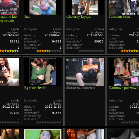
wiadomo kto
Tato
Cholerny kryzys
Puściłem bąka
ej stronie
z życia
kategoria
z życia
kategoria
z życia
kategoria
z
przyłapani
przyłapani
przyłapani
przy
2013-09-28
dodany
2013-09-26
dodany
2013-07-06
dodany
2013-
-
przez
-
przez
-
przez
88981
wyświetleń
94383
wyświetleń
90620
wyświetleń
9
-
komentarzy
-
komentarzy
-
komentarzy
1
ilość ocen
1
ilość ocen
-
ilość ocen
Są takie chwile
Darmowe pocztówk
Miejsce na reklamę:)
z życia
kategoria
z życia
kategoria
z
przyłapani
przyłapani
przy
2012-12-19
dodany
2012-11-15
dodany
2012-
-
przez
-
przez
92180
wyświetleń
91566
wyświetleń
9
-
komentarzy
-
komentarzy
-
ilość ocen
-
ilość ocen