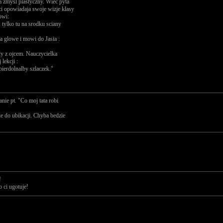
ja zmysl plastyczny. Wiec pyta
ci opowiadaja swoje wizje klasy
owi:
, tylko tu na srodku sciany
za glowe i mowi do Jasia :
ly z ojcem. Nauczycielka
lekcji :
pierdolnalby szlaczek."
ie pt. "Co moj tata robi
ie do ubikacji. Chyba bedzie
!
o ci ugotuje!