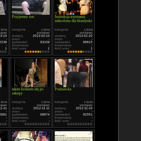
Przyjemny sen.
Instrukcja trzymania
mikrofonu dla blondynki
 życia
kategoria
z życia
kategoria
z życia
łapani
przyłapani
przyłapani
03-10
dodany
2013-02-10
dodany
2013-01-20
-
przez
-
przez
-
2238
wyświetleń
93109
wyświetleń
88815
-
komentarzy
-
komentarzy
-
1
ilość ocen
1
ilość ocen
1
i
takim krokiem idę po
Podstawka
zakupy
 życia
kategoria
z życia
kategoria
z życia
łapani
przyłapani
przyłapani
11-11
dodany
2012-11-11
dodany
2012-11-10
-
przez
-
przez
-
0681
wyświetleń
89874
wyświetleń
92551
-
komentarzy
-
komentarzy
-
-
ilość ocen
-
ilość ocen
-