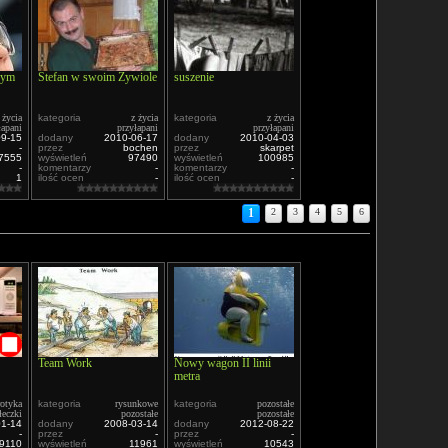
dnym
Stefan w swoim Żywiole
suszenie
 życia
kategoria
z życia
kategoria
z życia
łapani
przyłapani
przyłapani
09-15
dodany
2010-06-17
dodany
2010-04-03
-
przez
bochen
przez
skarpet
7555
wyświetleń
97490
wyświetleń
100985
-
komentarzy
-
komentarzy
-
1
ilość ocen
-
ilość ocen
-
1
2
3
4
5
6
Team Work
Nowy wagon II linii
metra
rotyka
kategoria
rysunkowe
kategoria
pozostałe
łeczki
pozostałe
pozostałe
01-14
dodany
2008-03-14
dodany
2012-08-22
-
przez
-
przez
-
9110
wyświetleń
11961
wyświetleń
10543