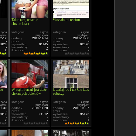
Takie tam, ostatnie
Wessało mi telefon
chwile lata;)
 życia
kategoria
z życia
kategoria
z życia
łapani
przyłapani
przyłapani
12-12
dodany
2011-11-14
dodany
2011-10-30
-
przez
-
przez
-
6828
wyświetleń
91145
wyświetleń
92078
-
komentarzy
-
komentarzy
-
2
ilość ocen
2
ilość ocen
-
 do
W stajni ferrari jest duże
Uważaj, bo i tak Cie ktoś
ciekawych obiektów
zobaczy
 życia
kategoria
z życia
kategoria
z życia
łapani
przyłapani
przyłapani
11-30
dodany
2010-11-28
dodany
2010-11-27
-
przez
-
przez
-
6019
wyświetleń
94212
wyświetleń
95176
-
komentarzy
-
komentarzy
-
2
ilość ocen
-
ilość ocen
1