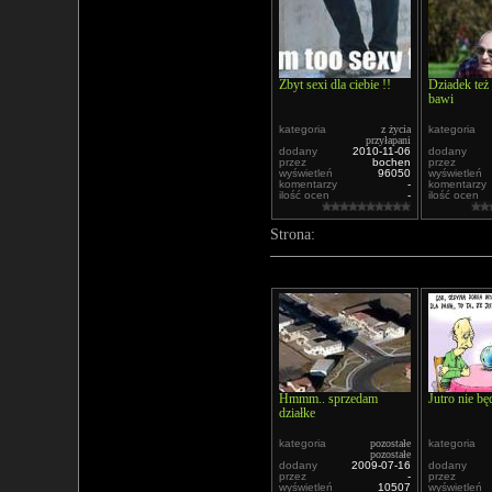
Zbyt sexi dla ciebie !!
Dziadek też 
bawi
kategoria
z życia
kategoria
przyłapani
dodany
2010-11-06
dodany
przez
bochen
przez
wyświetleń
96050
wyświetleń
komentarzy
-
komentarzy
ilość ocen
-
ilość ocen
Strona:
Hmmm.. sprzedam
Jutro nie będ
działke
kategoria
pozostałe
kategoria
pozostałe
dodany
2009-07-16
dodany
przez
-
przez
wyświetleń
10507
wyświetleń