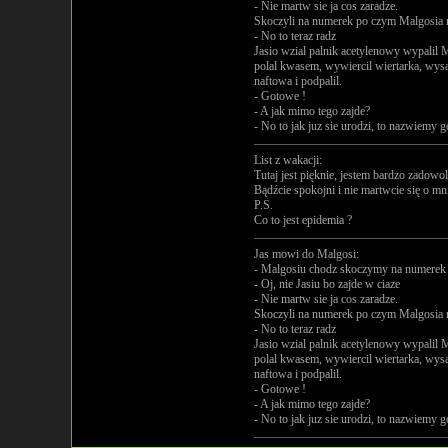
- Nie martw sie ja cos zaradze.
Skoczyli na numerek po czym Malgosia
- No to teraz radz
Jasio wzial palnik acetylenowy wypalil M
polal kwasem, wywiercil wiertarka, wysa
naftowa i podpalil.
- Gotowe !
- A jak mimo tego zajde?
- No to jak juz sie urodzi, to nazwiemy 
List z wakacji:
Tutaj jest pięknie, jestem bardzo zadow
Bądźcie spokojni i nie martwcie się o mn
P.S.
Co to jest epidemia ?
Jas mowi do Malgosi:
- Malgosiu chodz skoczymy na numerek
- Oj, nie Jasiu bo zajde w ciaze
- Nie martw sie ja cos zaradze.
Skoczyli na numerek po czym Malgosia
- No to teraz radz
Jasio wzial palnik acetylenowy wypalil M
polal kwasem, wywiercil wiertarka, wysa
naftowa i podpalil.
- Gotowe !
- A jak mimo tego zajde?
- No to jak juz sie urodzi, to nazwiemy 