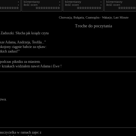
-
komentarzy
-
komentarzy
-
komentarzy
-
ilość ocen
-
ilość ocen
-
ilość ocen
Chorwacja, Bułgaria, Czarnogóra - Wakacje, Last Minute
Troche do poczytania
Zaduszki. Słucha jak ksiądz czyta
sze Adama, Andrzeja, Teofila..."
okojony ciągnie babcie za rękaw:
tkich zadusi!"
 podczas pikniku za miastem.
w krzakach widzialem nawet Adama i Ewe !
rowa.
auczycielka w ramach zajec z