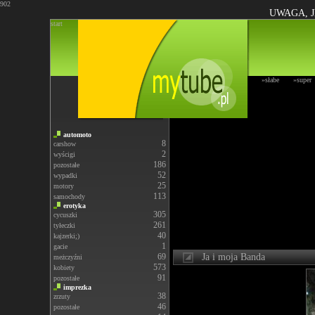
902
UWAGA, J
start
»słabe
»super
automoto
8
carshow
2
wyścigi
186
pozostałe
52
wypadki
25
motory
113
samochody
erotyka
305
cycuszki
261
tyłeczki
40
kajzerki;)
1
gacie
69
Ja i moja Banda
meżczyźni
573
kobiety
91
pozostałe
imprezka
38
zrzuty
46
pozostałe