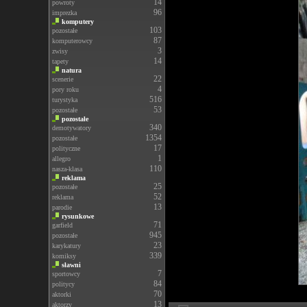
14
powroty
96
imprezka
komputery
103
pozostałe
87
komputerowcy
3
zwisy
14
tapety
natura
22
scenerie
4
pory roku
516
turystyka
53
pozostałe
pozostałe
340
demotywatory
1354
pozostałe
17
polityczne
1
allegro
110
nasza-klasa
reklama
25
pozostałe
52
reklama
13
parodie
rysunkowe
71
garfield
945
pozostałe
23
karykatury
339
komiksy
sławni
7
sportowcy
84
politycy
70
aktorki
13
aktorzy