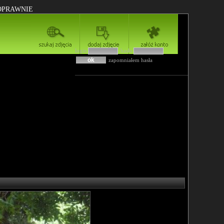
POPRAWNIE
login
hasło
zapomniałem hasła