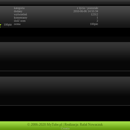
kategoria
z życia
/
pozostałe
dodany
2010-06-06 14:55:34
wyświetleń
12312
komentarzy
1
ilość ocen
2
ocena
100pkt
100pkt
© 2006-2020 MyTube.pl | Realizacja: Rafał Nowaczuk
Croatia