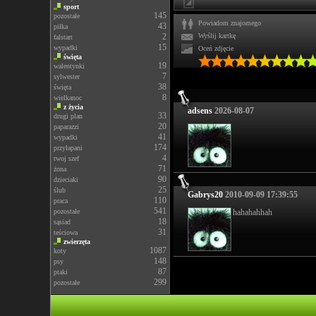
sport
145
pozostałe
Powiadom znajomego
43
piłka
2
Wyślij kartkę
falstart
15
wypadki
Oceń zdjęcie
święta
19
walentynki
7
sylwester
38
święta
8
wielkanoc
z życia
adsens
2026-08-07
33
drugi plan
20
paparazzi
41
wypadki
174
przyłapani
4
twoj szef
71
żona
90
dzieciaki
25
ślub
Gabrys20
2010-09-09 17:39:55
110
praca
541
pozostałe
hahahahhah
18
sąsiad
31
teściowa
zwierzęta
1087
koty
148
psy
87
ptaki
299
pozostałe