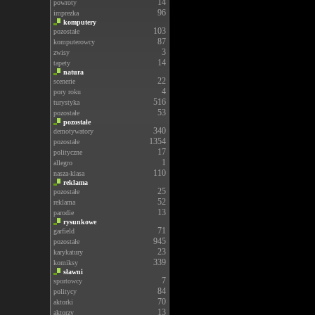
14
powroty
96
imprezka
komputery
103
pozostałe
87
komputerowcy
3
zwisy
14
tapety
natura
22
scenerie
4
pory roku
516
turystyka
53
pozostałe
pozostałe
340
demotywatory
1354
pozostałe
17
polityczne
1
allegro
110
nasza-klasa
reklama
25
pozostałe
52
reklama
13
parodie
rysunkowe
71
garfield
945
pozostałe
23
karykatury
339
komiksy
sławni
7
sportowcy
84
politycy
70
aktorki
13
aktorzy