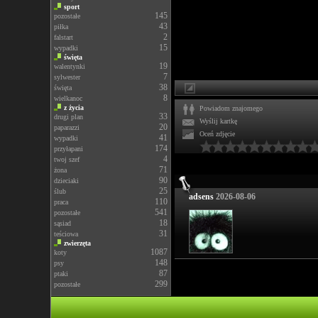
sport
145
pozostałe
43
piłka
2
falstart
15
wypadki
święta
19
walentynki
7
sylwester
38
święta
8
wielkanoc
z życia
Powiadom znajomego
33
drugi plan
Wyślij kartkę
20
paparazzi
Oceń zdjęcie
41
wypadki
174
przyłapani
4
twoj szef
71
żona
90
dzieciaki
25
ślub
adsens
2026-08-06
110
praca
541
pozostałe
18
sąsiad
31
teściowa
zwierzęta
1087
koty
148
psy
87
ptaki
299
pozostałe