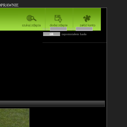
POPRAWNIE
login
hasło
zapomniałem hasła