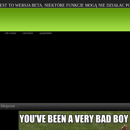
EST TO WERSJA BETA, NIEKTÓRE FUNKCJE MOGĄ NIE DZIAŁAC 
»do oceny
»nowości
»popularne
chłopcem ...