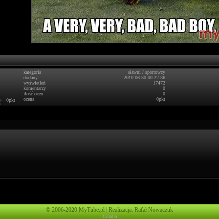
kategoria
sławni
/
sportowcy
dodany
2010-06-30 00:22:36
wyświetleń
17472
komentarzy
0
ilość ocen
0
ocena
0pkt
0pkt
© 2006-2020 MyTube.pl | Realizacja: Rafał Nowaczuk
Croatia