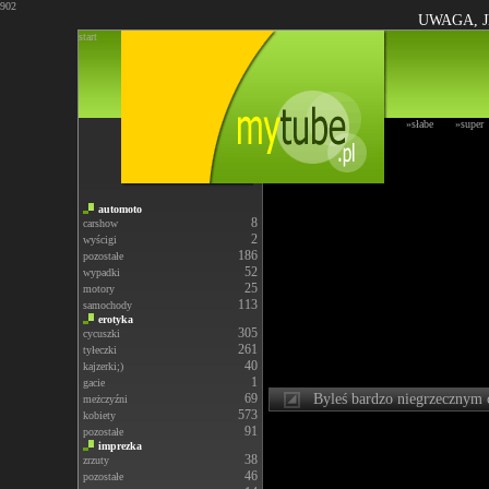
902
UWAGA, J
start
»słabe
»super
automoto
8
carshow
2
wyścigi
186
pozostałe
52
wypadki
25
motory
113
samochody
erotyka
305
cycuszki
261
tyłeczki
40
kajzerki;)
1
gacie
69
Byleś bardzo niegrzecznym 
meżczyźni
573
kobiety
91
pozostałe
imprezka
38
zrzuty
46
pozostałe