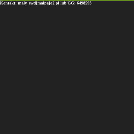
Kontakt: maly_swd[małpa]o2.pl lub GG: 6498593