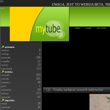
902
UWAGA, JEST TO WERSJA BETA, N
start
»słabe
»super
»do oceny
automoto
8
carshow
2
wyścigi
186
pozostałe
52
wypadki
25
motory
113
samochody
erotyka
305
cycuszki
261
tyłeczki
40
kajzerki;)
1
gacie
69
Trzeba zachęcać nowych nabywców
meżczyźni
573
kobiety
91
pozostałe
imprezka
38
zrzuty
46
pozostałe