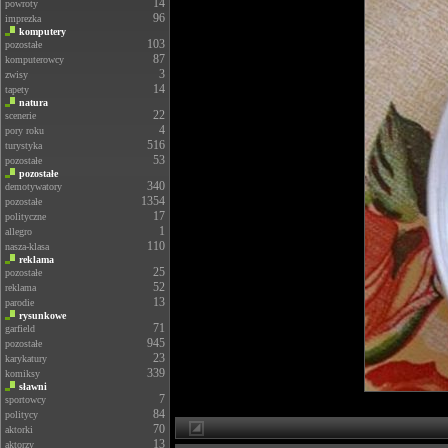
14
powroty
96
imprezka
komputery
103
pozostałe
87
komputerowcy
3
zwisy
14
tapety
natura
22
scenerie
4
pory roku
516
turystyka
53
pozostałe
pozostałe
340
demotywatory
1354
pozostałe
17
polityczne
1
allegro
110
nasza-klasa
reklama
25
pozostałe
52
reklama
13
parodie
rysunkowe
71
garfield
945
pozostałe
23
karykatury
339
komiksy
sławni
7
sportowcy
84
politycy
70
aktorki
13
aktorzy