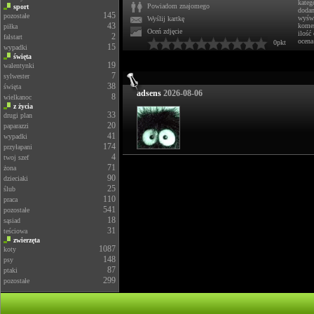
kateg
Powiadom znajomego
sport
doda
145
pozostałe
wyświ
Wyślij kartkę
43
komen
piłka
Oceń zdjęcie
ilość
2
falstart
ocena
0pkt
15
wypadki
święta
19
walentynki
7
sylwester
38
święta
adsens
2026-08-06
8
wielkanoc
z życia
33
drugi plan
20
paparazzi
41
wypadki
174
przyłapani
4
twoj szef
71
żona
90
dzieciaki
25
ślub
110
praca
541
pozostałe
18
sąsiad
31
teściowa
zwierzęta
1087
koty
148
psy
87
ptaki
299
pozostałe